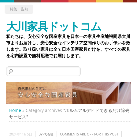
特集・告知
大川家具ドットコム
私たちは、安心安全な国産家具を日本一の家具生産地福岡県大川
市よりお届けし、安心安全なインテリア空間作りのお手伝いを致
します。取り扱い家具は全て日本国産家具だけを、すべての家具
を宅内設置で無料配送でお届けします。
検
索:
Home
»
Category archives
"ホルムアルデヒドできるだけ除去
サービス"
2024年11月5日
BY
代表堤
COMMENTS ARE OFF FOR THIS POST