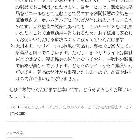
も含まれていることがあります。そのため、当サービスはど
の製品でもご利用いただけます。当サービスは、製造後に製
品をビニールなどで包むことで発生する密閉状態の空気を一
度通気させ、ホルムアルデヒドなどが外に出るようにするも
のです。天然塗装の製品であっても、このサービスをご利用
いただくことで通気効果を得られるため、お子様用に安心し
てお使いいただける環境づくりに役立てていただけます。
大川木工まつりページに掲載の商品も、弊社でご案内してい
る商品と同一でございます。ただし、まつりのサイトは弊社
運営ではなく、観光協会の運営となっており、手数料の関係
で価格が異なっております。どちらのサイトからご購入いた
だいても、商品は弊社から出荷いたしますので、品質やお届
けの内容に違いはございません。
ぜひご検討いただけますと幸いです。どうぞよろしくお願いい
たします。
POSTED IN
たまごシリーズについて
,
ホルムアルデヒドできるだけ除去サービス
|
TAGGED
フリー検索