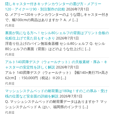
隠しキャスター付きキッチンカウンターの選び方－メアリー
120・アイクーリ90・別注製作の比較
2026年7月1日
Q. メアリー120キッチンカウンターのような隠しキャスター付き
で、幅100cmの商品はありますか？ A. メ […]
代表堤
裏面が気になる方へ！セシル80シェルフの背面はプリント合板の
化粧仕上げで見た目もすっきり
2026年7月1日
浮造り仕上げのパイン無垢食器棚 セシル80シェルフ Q. セシル
80シェルフの裏面（背面）はどのような仕上げに […]
代表堤
アルト140昇降デスク（ウォールナット）の天板素材・厚み・キ
ャスターの安定性を詳しく解説
2026年7月1日
アルト 140昇降デスク（ウォールナット）【幅140×奥行75×高さ
62cm】：150,000円（税込）※20 […]
代表堤
マッシュシステムベッドの耐荷重は180kg！すのこの厚み・受け
桟の位置など安全面の詳細を解説
2026年7月1日
Q. マッシュシステムベッドの耐荷重データはありますか？ マッ
シュシステムベッド A. はい、福岡県のインテリ […]
代表堤