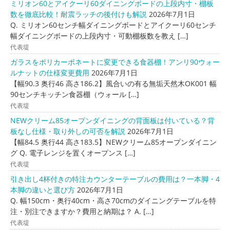
ミリオン60とアイクーリ60ダイニングボードの上段内寸・棚板
数を徹底比較！耐震ラッチの後付けも解説
2026年7月1日
Q. ミリオン60センチ幅ダイニングボードとアイクーリ60センチ
幅ダイニングボードの上段内寸・可動棚板数を教え […]
代表堤
ガラスをポリカーボネートに変更できる食器棚！アンリ90ウォー
ルナットの仕様変更費用
2026年7月1日
【幅90.3 奥行46 高さ186.2】風合いの有る無垢天然木OK001 幅
90センチキッチン食器棚（ウォール […]
代表堤
NEWクリーム85オープンダイニングの背面板は付いている？背
板なし仕様・取り外しの可否を解説
2026年7月1日
【幅84.5 奥行44 高さ183.5】NEWクリーム85オープンダイニン
グ Q. 電子レンジを置くオープンス […]
代表堤
引き出し4杯付きの特注カウンターテーブルの費用は？一本脚・4
本脚の違いと選び方
2026年7月1日
Q. 幅150cm・奥行40cm・高さ70cmのダイニングテーブルを特
注・別注できますか？費用と納期は？ A. […]
代表堤