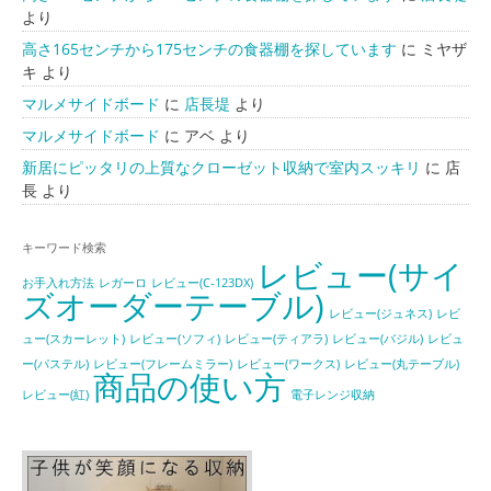
より
高さ165センチから175センチの食器棚を探しています
に
ミヤザ
キ
より
マルメサイドボード
に
店長堤
より
マルメサイドボード
に
アベ
より
新居にピッタリの上質なクローゼット収納で室内スッキリ
に
店
長
より
キーワード検索
レビュー(サイ
お手入れ方法
レガーロ
レビュー(C-123DX)
ズオーダーテーブル)
レビュー(ジュネス)
レビ
ュー(スカーレット)
レビュー(ソフィ)
レビュー(ティアラ)
レビュー(バジル)
レビュ
ー(パステル)
レビュー(フレームミラー)
レビュー(ワークス)
レビュー(丸テーブル)
商品の使い方
レビュー(紅)
電子レンジ収納