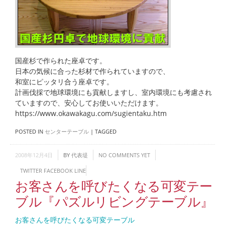
国産杉で作られた座卓です。
日本の気候に合った杉材で作られていますので、
和室にピッタリ合う座卓です。
計画伐採で地球環境にも貢献しますし、室内環境にも考慮され
ていますので、安心してお使いいただけます。
https://www.okawakagu.com/sugientaku.htm
POSTED IN
センターテーブル
|
TAGGED
2008年12月4日
BY
代表堤
NO COMMENTS YET
TWITTER
FACEBOOK
LINE
お客さんを呼びたくなる可変テー
ブル『パズルリビングテーブル』
お客さんを呼びたくなる可変テーブル