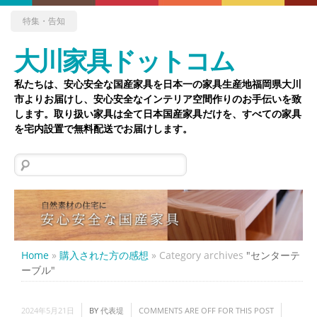
特集・告知
大川家具ドットコム
私たちは、安心安全な国産家具を日本一の家具生産地福岡県大川
市よりお届けし、安心安全なインテリア空間作りのお手伝いを致
します。取り扱い家具は全て日本国産家具だけを、すべての家具
を宅内設置で無料配送でお届けします。
検
索:
Home
»
購入された方の感想
»
Category archives
"センターテ
ーブル"
2024年5月21日
BY
代表堤
COMMENTS ARE OFF FOR THIS POST