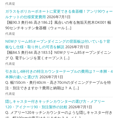
代表堤
ガラスをポリカーボネートに変更できる食器棚！アンリ90ウォー
ルナットの仕様変更費用
2026年7月1日
【幅90.3 奥行46 高さ186.2】風合いの有る無垢天然木OK001 幅
90センチキッチン食器棚（ウォール […]
代表堤
NEWクリーム85オープンダイニングの背面板は付いている？背
板なし仕様・取り外しの可否を解説
2026年7月1日
【幅84.5 奥行44 高さ183.5】NEWクリーム85オープンダイニン
グ Q. 電子レンジを置くオープンス […]
代表堤
引き出し4杯付きの特注カウンターテーブルの費用は？一本脚・4
本脚の違いと選び方
2026年7月1日
Q. 幅150cm・奥行40cm・高さ70cmのダイニングテーブルを特
注・別注できますか？費用と納期は？ A. […]
代表堤
隠しキャスター付きキッチンカウンターの選び方－メアリー
120・アイクーリ90・別注製作の比較
2026年7月1日
Q. メアリー120キッチンカウンターのような隠しキャスター付き
で、幅100cmの商品はありますか？ A. メ […]