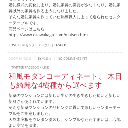
婚礼様式の変化により、婚礼家具の需要が少なくなり、婚礼家
具以外の家具も作るようになりました。
そんな婚礼家具を作っていた熟練職人によって造られたセンタ
ーテーブルです。
商品ページはこちら
https://www.okawakagu.com/maisen.htm
POSTED IN
センターテーブル
|
TAGGED
2007年10月22日
BY
代表堤
NO COMMENTS YET
TWITTER
FACEBOOK
LINE
和風モダンコーディネート、 木目
も綺麗な4樹種から選べます
新築のマンションには新しい生活の生き生きした匂いと新しい
新鮮さがあふれています。
そんな新築マンションのリビングに置いて欲しいセンターテー
ブルをご用意しました。
天然木突板をウレタン塗装し、シンプルなたたずまいは、心地
よい空間を演出。