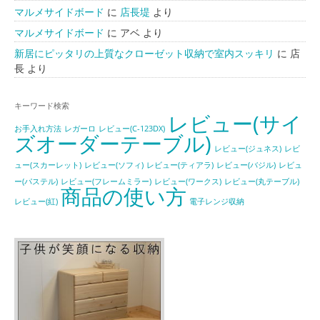
マルメサイドボード
に
店長堤
より
マルメサイドボード
に
アベ
より
新居にピッタリの上質なクローゼット収納で室内スッキリ
に
店
長
より
キーワード検索
レビュー(サイ
お手入れ方法
レガーロ
レビュー(C-123DX)
ズオーダーテーブル)
レビュー(ジュネス)
レビ
ュー(スカーレット)
レビュー(ソフィ)
レビュー(ティアラ)
レビュー(バジル)
レビュ
ー(パステル)
レビュー(フレームミラー)
レビュー(ワークス)
レビュー(丸テーブル)
商品の使い方
レビュー(紅)
電子レンジ収納