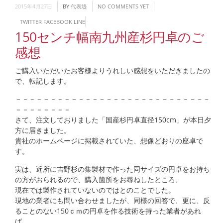
2015年4月27日
BY
代表堤
NO COMMENTS YET
TWITTER
FACEBOOK
LINE
150センチ幅南九州産杉円卓のご
感想
ご購入いただいたお客様よりうれしい感想をいただきましたの
で、転記します。
－－－－－－－－－－－－－－－－－－－－－－－－－－－－
－－－－－－－－
さて、注文しておりました「国産杉円卓直径150cm」が本日夕
方に届きました。
貴社のホームページに掲載されていた、想像どおりの座卓で
す。
実は、近所に吉野杉の集製材で作った同サイズの円卓をお持ち
の方がおられるので、購入箇所をお尋ねしたところ、
現在では製作されていないのではとのことでした。
現地の業者にも問い合わせましたが、同様の回答で、更に、反
ることのない150ｃｍの円卓を作る技術を持った業者があれ
ば、