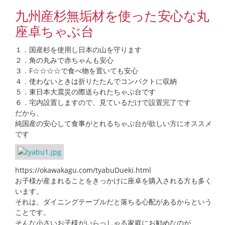
九州産杉無垢材を使った安心な丸
座卓ちゃぶ台
１．国産杉を使用し日本の山を守ります
２．角の丸みで赤ちゃんも安心
３．F☆☆☆☆で食べ物を置いても安心
４．使わないときは折りたたんでコンパクトに収納
５．東日本大震災の際送られたちゃぶ台です
６．宅内設置しますので、見ているだけで設置完了です
だから、
純国産の安心して食事がとれるちゃぶ台が欲しい方にオススメ
です
https://okawakagu.com/tyabuDueki.html
お子様が産まれることをきっかけに座卓を購入される方も多く
います。
それは、ダイニングテーブルだと落ちる心配があるからという
ことです。
そんな小さいお子様がいらっしゃる家庭にお勧めなのが、