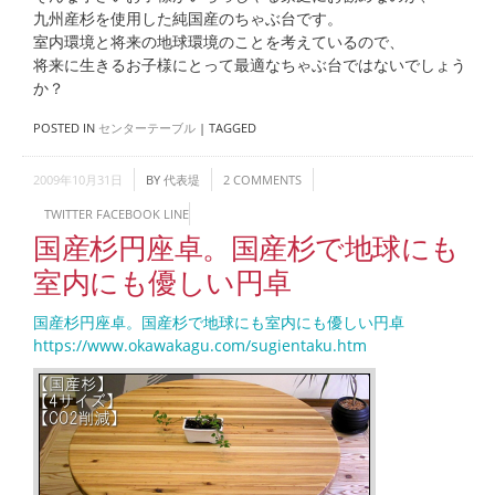
九州産杉を使用した純国産のちゃぶ台です。
室内環境と将来の地球環境のことを考えているので、
将来に生きるお子様にとって最適なちゃぶ台ではないでしょう
か？
POSTED IN
センターテーブル
|
TAGGED
2009年10月31日
BY
代表堤
2 COMMENTS
TWITTER
FACEBOOK
LINE
国産杉円座卓。国産杉で地球にも
室内にも優しい円卓
国産杉円座卓。国産杉で地球にも室内にも優しい円卓
https://www.okawakagu.com/sugientaku.htm