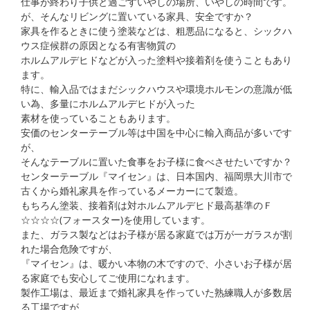
仕事が終わり子供と過ごすいやしの場所、いやしの時間です。
が、そんなリビングに置いている家具、安全ですか？
家具を作るときに使う塗装などは、粗悪品になると、シックハ
ウス症候群の原因となる有害物質の
ホルムアルデヒドなどが入った塗料や接着剤を使うこともあり
ます。
特に、輸入品ではまだシックハウスや環境ホルモンの意識が低
い為、多量にホルムアルデヒドが入った
素材を使っていることもあります。
安価のセンターテーブル等は中国を中心に輸入商品が多いです
が、
そんなテーブルに置いた食事をお子様に食べさせたいですか？
センターテーブル『マイセン』は、日本国内、福岡県大川市で
古くから婚礼家具を作っているメーカーにて製造。
もちろん塗装、接着剤は対ホルムアルデヒド最高基準のＦ
☆☆☆☆(フォースター)を使用しています。
また、ガラス製などはお子様が居る家庭では万が一ガラスが割
れた場合危険ですが、
『マイセン』は、暖かい本物の木ですので、小さいお子様が居
る家庭でも安心してご使用になれます。
製作工場は、最近まで婚礼家具を作っていた熟練職人が多数居
る工場ですが、