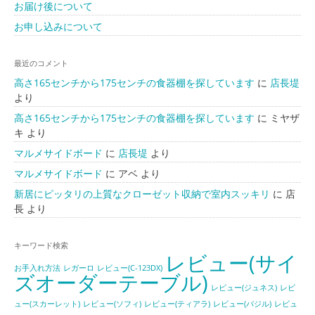
お届け後について
お申し込みについて
最近のコメント
高さ165センチから175センチの食器棚を探しています
に
店長堤
より
高さ165センチから175センチの食器棚を探しています
に
ミヤザ
キ
より
マルメサイドボード
に
店長堤
より
マルメサイドボード
に
アベ
より
新居にピッタリの上質なクローゼット収納で室内スッキリ
に
店
長
より
キーワード検索
レビュー(サイ
お手入れ方法
レガーロ
レビュー(C-123DX)
ズオーダーテーブル)
レビュー(ジュネス)
レビ
ュー(スカーレット)
レビュー(ソフィ)
レビュー(ティアラ)
レビュー(バジル)
レビュ