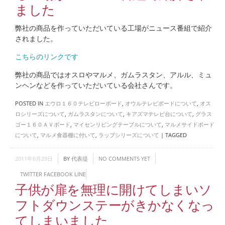
ました
弊社の商品を作っていただいている工場がニュース番組で紹介
されました。
こちらのリンクです
弊社の商品ではオスロやマルメ、ガムラスタン、アルル、ミュ
ンヘンなどを作っていただいている会社さんです。
POSTED IN
エウロ１６０テレビローボード
,
オウルテレビボードについて
,
オス
ロシリーズについて
,
ガムラスタンについて
,
キアズマテレビ台について
,
グラス
ゴー１６０ＡＶボード
,
マイセンリビングテーブルについて
,
マルメサイドボード
について
,
マルメ食器棚に付いて
,
ラップシリーズについて
|
TAGGED
2011年6月29日
BY
代表堤
NO COMMENTS YET
TWITTER
FACEBOOK
LINE
子供が扉を無理に開けてしまいソ
フトダウンステーがきかなくなっ
てしまいました