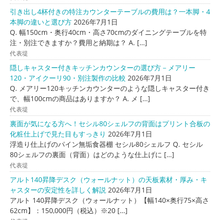
引き出し4杯付きの特注カウンターテーブルの費用は？一本脚・4
本脚の違いと選び方
2026年7月1日
Q. 幅150cm・奥行40cm・高さ70cmのダイニングテーブルを特
注・別注できますか？費用と納期は？ A. […]
代表堤
隠しキャスター付きキッチンカウンターの選び方－メアリー
120・アイクーリ90・別注製作の比較
2026年7月1日
Q. メアリー120キッチンカウンターのような隠しキャスター付き
で、幅100cmの商品はありますか？ A. メ […]
代表堤
裏面が気になる方へ！セシル80シェルフの背面はプリント合板の
化粧仕上げで見た目もすっきり
2026年7月1日
浮造り仕上げのパイン無垢食器棚 セシル80シェルフ Q. セシル
80シェルフの裏面（背面）はどのような仕上げに […]
代表堤
アルト140昇降デスク（ウォールナット）の天板素材・厚み・キ
ャスターの安定性を詳しく解説
2026年7月1日
アルト 140昇降デスク（ウォールナット）【幅140×奥行75×高さ
62cm】：150,000円（税込）※20 […]