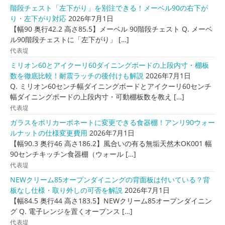
階段チェスト「左下がり」を別注できる！メーベル90の右下が
り・左下がり対応
2026年7月1日
【幅90 奥行42.2 高さ85.5】メーベル 90階段チェスト Q. メーベ
ル90階段チェストに「左下がり」 […]
代表堤
ミリオン60とアイクーリ60ダイニングボードの上段内寸・棚板
数を徹底比較！耐震ラッチの後付けも解説
2026年7月1日
Q. ミリオン60センチ幅ダイニングボードとアイクーリ60センチ
幅ダイニングボードの上段内寸・可動棚板数を教え […]
代表堤
ガラスをポリカーボネートに変更できる食器棚！アンリ90ウォー
ルナットの仕様変更費用
2026年7月1日
【幅90.3 奥行46 高さ186.2】風合いの有る無垢天然木OK001 幅
90センチキッチン食器棚（ウォール […]
代表堤
NEWクリーム85オープンダイニングの背面板は付いている？背
板なし仕様・取り外しの可否を解説
2026年7月1日
【幅84.5 奥行44 高さ183.5】NEWクリーム85オープンダイニン
グ Q. 電子レンジを置くオープンス […]
代表堤