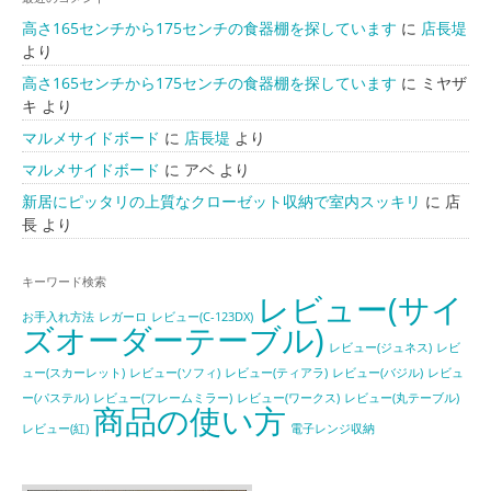
高さ165センチから175センチの食器棚を探しています
に
店長堤
より
高さ165センチから175センチの食器棚を探しています
に
ミヤザ
キ
より
マルメサイドボード
に
店長堤
より
マルメサイドボード
に
アベ
より
新居にピッタリの上質なクローゼット収納で室内スッキリ
に
店
長
より
キーワード検索
レビュー(サイ
お手入れ方法
レガーロ
レビュー(C-123DX)
ズオーダーテーブル)
レビュー(ジュネス)
レビ
ュー(スカーレット)
レビュー(ソフィ)
レビュー(ティアラ)
レビュー(バジル)
レビュ
ー(パステル)
レビュー(フレームミラー)
レビュー(ワークス)
レビュー(丸テーブル)
商品の使い方
レビュー(紅)
電子レンジ収納