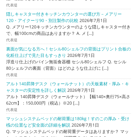
代表堤
隠しキャスター付きキッチンカウンターの選び方－メアリー
120・アイクーリ90・別注製作の比較
2026年7月1日
Q. メアリー120キッチンカウンターのような隠しキャスター付き
で、幅100cmの商品はありますか？ A. メ […]
代表堤
裏面が気になる方へ！セシル80シェルフの背面はプリント合板の
化粧仕上げで見た目もすっきり
2026年7月1日
浮造り仕上げのパイン無垢食器棚 セシル80シェルフ Q. セシル
80シェルフの裏面（背面）はどのような仕上げに […]
代表堤
アルト140昇降デスク（ウォールナット）の天板素材・厚み・キ
ャスターの安定性を詳しく解説
2026年7月1日
アルト 140昇降デスク（ウォールナット）【幅140×奥行75×高さ
62cm】：150,000円（税込）※20 […]
代表堤
マッシュシステムベッドの耐荷重は180kg！すのこの厚み・受け
桟の位置など安全面の詳細を解説
2026年7月1日
Q. マッシュシステムベッドの耐荷重データはありますか？ マッ