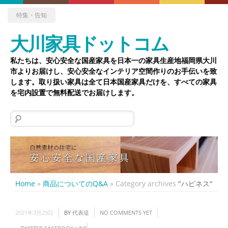
特集・告知
大川家具ドットコム
私たちは、安心安全な国産家具を日本一の家具生産地福岡県大川
市よりお届けし、安心安全なインテリア空間作りのお手伝いを致
します。取り扱い家具は全て日本国産家具だけを、すべての家具
を宅内設置で無料配送でお届けします。
検
索:
Home
»
商品についてのQ&A
»
Category archives
"ハピネス"
2021年3月29日
BY
代表堤
NO COMMENTS YET