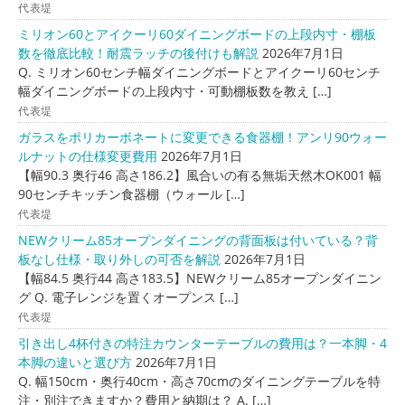
代表堤
ミリオン60とアイクーリ60ダイニングボードの上段内寸・棚板
数を徹底比較！耐震ラッチの後付けも解説
2026年7月1日
Q. ミリオン60センチ幅ダイニングボードとアイクーリ60センチ
幅ダイニングボードの上段内寸・可動棚板数を教え […]
代表堤
ガラスをポリカーボネートに変更できる食器棚！アンリ90ウォー
ルナットの仕様変更費用
2026年7月1日
【幅90.3 奥行46 高さ186.2】風合いの有る無垢天然木OK001 幅
90センチキッチン食器棚（ウォール […]
代表堤
NEWクリーム85オープンダイニングの背面板は付いている？背
板なし仕様・取り外しの可否を解説
2026年7月1日
【幅84.5 奥行44 高さ183.5】NEWクリーム85オープンダイニン
グ Q. 電子レンジを置くオープンス […]
代表堤
引き出し4杯付きの特注カウンターテーブルの費用は？一本脚・4
本脚の違いと選び方
2026年7月1日
Q. 幅150cm・奥行40cm・高さ70cmのダイニングテーブルを特
注・別注できますか？費用と納期は？ A. […]