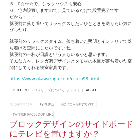
５．F☆☆☆で、シックハウスも安心
６．宅内設置しますので、見ているだけで設置完了です
だから・・・
就寝前に落ち着いてリラックスしたいひとときを送りたい方に
ぴったり
就寝前のリラックスタイム、落ち着いた照明とインテリアで落
ち着ける空間にしたいですよね。
就寝前の一杯が日課という人もいるかと思います。
そんな方へ、レンガ調デザインとタモ材の木目が落ち着いた空
間にしてくれる寝室家具です。
https://www.okawakagu.com/osuroSB.html
POSTED IN
OSLOシリーズについて
,
チェスト
|
TAGGED
2012年7月27日
BY
代表堤
NO COMMENTS YET
TWITTER
FACEBOOK
LINE
ブロックデザインのサイドボード
にテレビを置けますか？