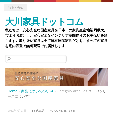
特集・告知
大川家具ドットコム
私たちは、安心安全な国産家具を日本一の家具生産地福岡県大川
市よりお届けし、安心安全なインテリア空間作りのお手伝いを致
します。取り扱い家具は全て日本国産家具だけを、すべての家具
を宅内設置で無料配送でお届けします。
検
索:
Home
»
商品についてのQ&A
»
Category archives
"OSLOシリ
ーズについて"
2012年7月27日
BY
代表堤
NO COMMENTS YET