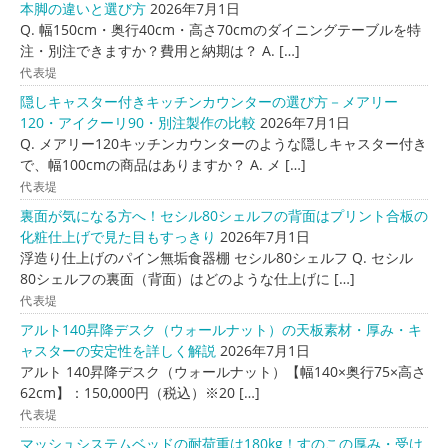
本脚の違いと選び方
2026年7月1日
Q. 幅150cm・奥行40cm・高さ70cmのダイニングテーブルを特
注・別注できますか？費用と納期は？ A. […]
代表堤
隠しキャスター付きキッチンカウンターの選び方－メアリー
120・アイクーリ90・別注製作の比較
2026年7月1日
Q. メアリー120キッチンカウンターのような隠しキャスター付き
で、幅100cmの商品はありますか？ A. メ […]
代表堤
裏面が気になる方へ！セシル80シェルフの背面はプリント合板の
化粧仕上げで見た目もすっきり
2026年7月1日
浮造り仕上げのパイン無垢食器棚 セシル80シェルフ Q. セシル
80シェルフの裏面（背面）はどのような仕上げに […]
代表堤
アルト140昇降デスク（ウォールナット）の天板素材・厚み・キ
ャスターの安定性を詳しく解説
2026年7月1日
アルト 140昇降デスク（ウォールナット）【幅140×奥行75×高さ
62cm】：150,000円（税込）※20 […]
代表堤
マッシュシステムベッドの耐荷重は180kg！すのこの厚み・受け