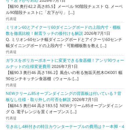
り・左下がり対応
2026年7月1日
【幅90 奥行42.2 高さ85.5】メーベル 90階段チェスト Q. メーベ
ル90階段チェストに「左下がり」 […]
代表堤
ミリオン60とアイクーリ60ダイニングボードの上段内寸・棚板
数を徹底比較！耐震ラッチの後付けも解説
2026年7月1日
Q. ミリオン60センチ幅ダイニングボードとアイクーリ60センチ
幅ダイニングボードの上段内寸・可動棚板数を教え […]
代表堤
ガラスをポリカーボネートに変更できる食器棚！アンリ90ウォー
ルナットの仕様変更費用
2026年7月1日
【幅90.3 奥行46 高さ186.2】風合いの有る無垢天然木OK001 幅
90センチキッチン食器棚（ウォール […]
代表堤
NEWクリーム85オープンダイニングの背面板は付いている？背
板なし仕様・取り外しの可否を解説
2026年7月1日
【幅84.5 奥行44 高さ183.5】NEWクリーム85オープンダイニン
グ Q. 電子レンジを置くオープンス […]
代表堤
引き出し4杯付きの特注カウンターテーブルの費用は？一本脚・4