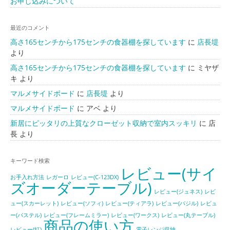
お申し込みについて
最近のコメント
高さ165センチから175センチの食器棚を探しています
に
店長堤
より
高さ165センチから175センチの食器棚を探しています
に
ミヤザ
キ
より
マルメサイドボード
に
店長堤
より
マルメサイドボード
に
アベ
より
新居にピッタリの上質なクローゼット収納で室内スッキリ
に
店
長
より
キーワード検索
レビュー(サイ
お手入れ方法
レガーロ
レビュー(C-123DX)
ズオーダーテーブル)
レビュー(ジュネス)
レビ
ュー(スカーレット)
レビュー(ソフィ)
レビュー(ティアラ)
レビュー(バジル)
レビュ
ー(パステル)
レビュー(フレームミラー)
レビュー(ワークス)
レビュー(丸テーブル)
商品の使い方
レビュー(紅)
電子レンジ収納