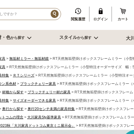
閲覧履歴
ログイン
カート
材・色
スタイル
から探す
から探す
大
イル
ダークブラウン系
ブルックリン
その他、人口素材
その他季節特集や用途から探す
ブル
リビング収納
寝室・書
家具
無垢材ミラー・無垢材鏡
RT天然無垢壁掛けボックスフレームミラー（小型特
家具
RT天然無垢壁掛けボックスフレームミラー（小型特注オーダーサイズ 幅：50
センチ台
幅～60cm未満
デスク
具特集
ＲＴシリーズ
RT天然無垢壁掛けボックスフレームミラー（小型特注オーダ
センチ台
幅60～80cm未満
書棚
ウン系色材
センチ台
ブラックチェリー家具
幅80cm台
RT天然無垢壁掛けボックスフレームミラー（小
ミラー
ーダーテーブル
幅90～120cm未満
スツール
材種から探す
ブラックチェリー材の家具
RT天然無垢壁掛けボックスフレーム
もっと見る
幅120～150cm未満
鏡台
具特集
サイズオーダーできる家具
RT天然無垢壁掛けボックスフレームミラー（小
幅120～150cm未満
クローゼット
奥行から探す
奥行20センチ未満の家具特集
RT天然無垢壁掛けボックスフレー
ニング家具
幅150cm以上
ベッド
ソファー
サイドテーブ
ットコムの理念
大川家具Sty基準家具
RT天然無垢壁掛けボックスフレームミラー
センターテーブル
ブル
グチェアー
2023秋「大川家具ドットコム東京ミニ展示会」
RT天然無垢壁掛けボックスフレー
こたつ