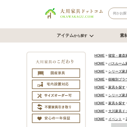
アイテム
素
から探す
ナチュラル系
北欧風スタイル
ブラウン系
モダンスタ
テレビボード
テー
HOME
寝室・書斎
HOME
バスルーム
幅180cm台
幅120
HOME
シリーズ家
幅150cm台
幅150
コーナーテレビ台
HOME
樹種別ブラ
幅180
テレビチェスト
サイズオ
HOME
家具を探す
もっと見る
HOME
シリーズ家
HOME
家具を探す
チェスト・たんす
ダイ
HOME
大川家具ド
チェスト幅61cm～80cm
ダイニン
HOME
イベント
チェスト幅81cm～100cm
ベンチ