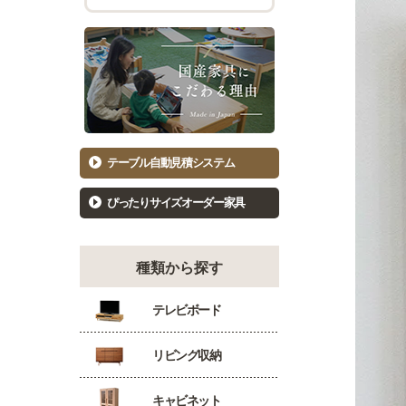
チェスト幅101cm～120cm
バーカウ
着物たんす
ダイニン
もっと見る
キッ
洋服たんす
食器棚81
洋服タンス幅61～80cm
食器棚10
洋服タンス幅81～100cm
キッチン
テーブル自動見積システム
洋服タンス幅101～120cm
カウンタ
ぴったりサイズオーダー家具
種類から探す
テレビボード
リビング収納
キャビネット