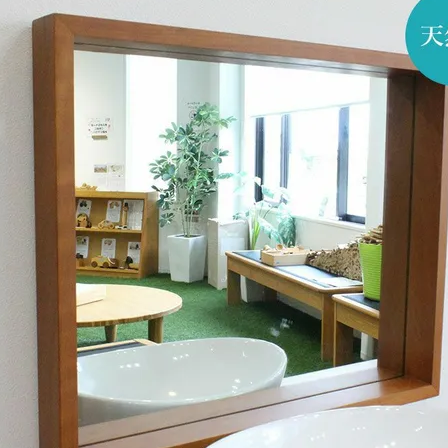
ラグ・カーペット・畳
子ども部
ンター
飾り棚
グセット
本棚・本入れ
和室家具
チン収納
シェルフ
衣類収納
座卓
チェスト
～100cm
茶棚・サイドボード
テーブル椅子
1～120cm
押し入れ収納
デスク
カウンター
ちゃぶ台
２段ベッド
ー下収納
もっと見る