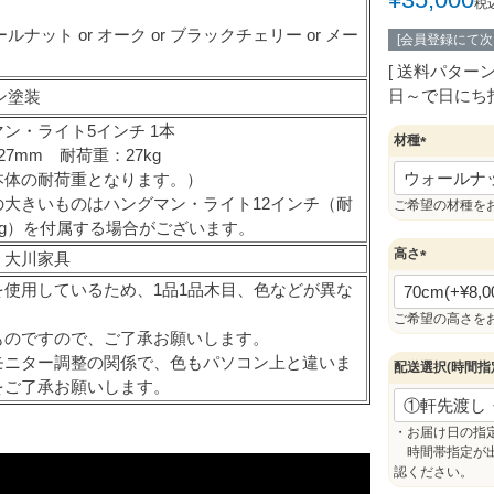
税
ルナット or オーク or ブラックチェリー or メー
[会員登録にて
送料パター
日～で日にち
ン塗装
ン・ライト5インチ 1本
材種
27mm 耐荷重：27kg
(
本体の耐荷重となります。）
必
の大きいものはハングマン・ライト12インチ（耐
須
ご希望の材種を
)
kg）を付属する場合がございます。
高さ
 大川家具
(
を使用しているため、1品1品木目、色などが異な
必
。
須
ご希望の高さを
ものですので、ご了承お願いします。
)
モニター調整の関係で、色もパソコン上と違いま
配送選択(時間指
をご了承お願いします。
・お届け日の指
時間帯指定が出
認ください。