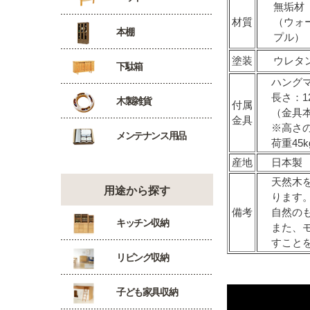
無垢材
材質
（ウォー
本棚
プル）
塗装
ウレタ
下駄箱
ハングマ
長さ：1
木製雑貨
付属
（金具
金具
※高さ
メンテナンス用品
荷重45
産地
日本製
天然木
用途から探す
ります
備考
自然の
キッチン収納
また、
すこと
リビング収納
子ども家具収納