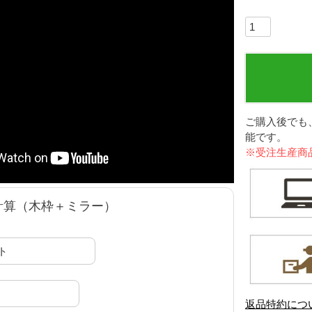
ご購入後でも
能です。
※受注生産商
計算（木枠＋ミラー）
返品特約につ