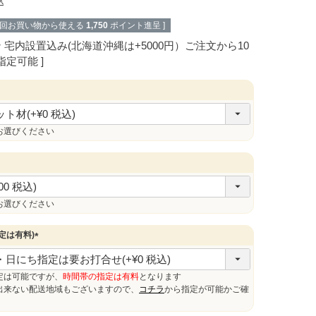
込
次回お買い物から使える
1,750
ポイント進呈 ]
ン
宅内設置込み(北海道沖縄は+5000円）ご注文から10
指定可能
お選びください
お選びください
定は有料)
(
必
須
定は可能ですが、
時間帯の指定は有料
となります
)
来ない配送地域もございますので、
コチラ
から指定が可能かご確