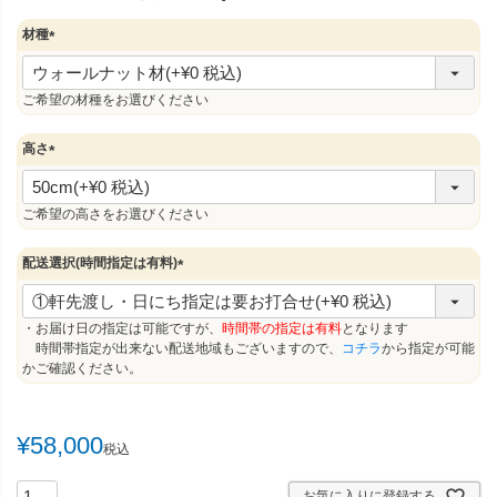
材種
(
必
須
ご希望の材種をお選びください
)
高さ
(
必
須
ご希望の高さをお選びください
)
配送選択(時間指定は有料)
(
必
須
・お届け日の指定は可能ですが、
時間帯の指定は有料
となります
)
時間帯指定が出来ない配送地域もございますので、
コチラ
から指定が可能
かご確認ください。
¥
58,000
税込
お気に入りに登録する