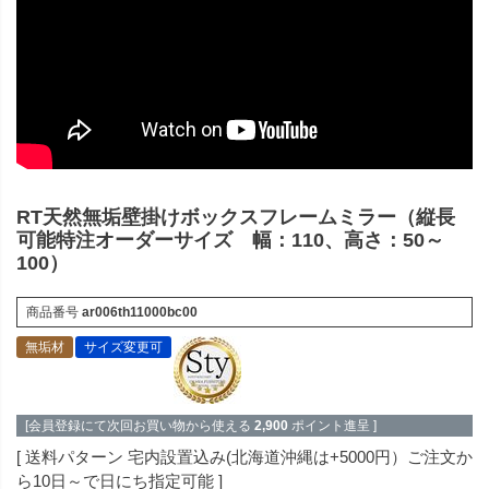
RT天然無垢壁掛けボックスフレームミラー（縦長
可能特注オーダーサイズ 幅：110、高さ：50～
100）
商品番号
ar006th11000bc00
無垢材
サイズ変更可
[会員登録にて次回お買い物から使える
2,900
ポイント進呈 ]
送料パターン
宅内設置込み(北海道沖縄は+5000円）ご注文か
ら10日～で日にち指定可能