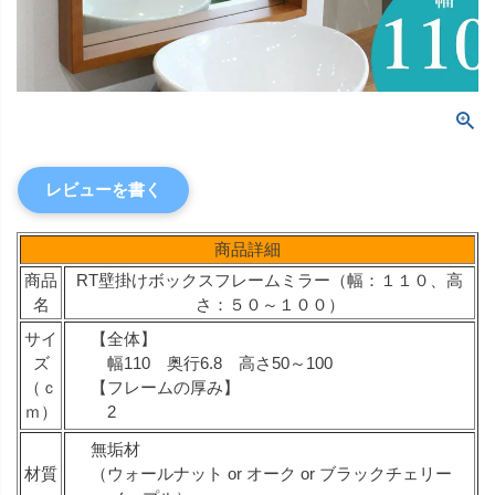
レビューを書く
商品詳細
商品
RT壁掛けボックスフレームミラー（幅：１１０、高
名
さ：５０～１００）
サイ
【全体】
ズ
幅110 奥行6.8 高さ50～100
（ｃ
【フレームの厚み】
ｍ）
2
無垢材
材質
（ウォールナット or オーク or ブラックチェリー