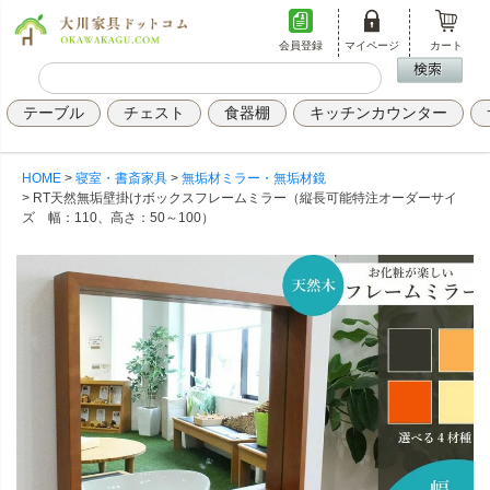
会員登録
マイページ
カート
テーブル
チェスト
食器棚
キッチンカウンター
HOME
寝室・書斎家具
無垢材ミラー・無垢材鏡
RT天然無垢壁掛けボックスフレームミラー（縦長可能特注オーダーサイ
ズ 幅：110、高さ：50～100）