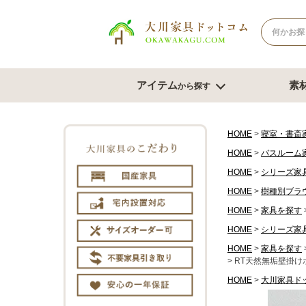
アイテム
素
から探す
ナチュラル系
北欧風スタイル
ブラウン系
モダンスタ
テレビボード
テー
HOME
寝室・書斎
HOME
バスルーム
幅180cm台
幅120
HOME
シリーズ家
幅150cm台
幅150
コーナーテレビ台
HOME
樹種別ブラ
幅180
テレビチェスト
サイズオ
HOME
家具を探す
もっと見る
HOME
シリーズ家
HOME
家具を探す
チェスト・たんす
ダイ
RT天然無垢壁掛け
HOME
大川家具ド
チェスト幅61cm～80cm
ダイニン
チェスト幅81cm～100cm
ベンチ