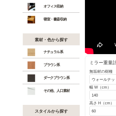
オフィス収納
寝室・書斎収納
素材・色から探す
ナチュラル系
ミラー重量
ブラウン系
無垢材の樹種
ダークブラウン系
幅 W（cm）
その他、人口素材
高さ H（cm）
スタイルから探す