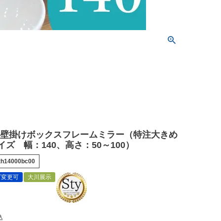
垢壁掛けボックスフレームミラー（特注大きめ
ズ 幅：140、高さ：50～100）
th14000bc00
ズ変更可
大川展示
込