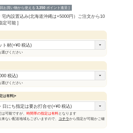
次回お買い物から使える
3,350
ポイント進呈 ]
ン
宅内設置込み(北海道沖縄は+5000円）ご注文から10
指定可能
お選びください
お選びください
定は有料)
(
必
須
定は可能ですが、
時間帯の指定は有料
となります
)
来ない配送地域もございますので、
コチラ
から指定が可能かご確