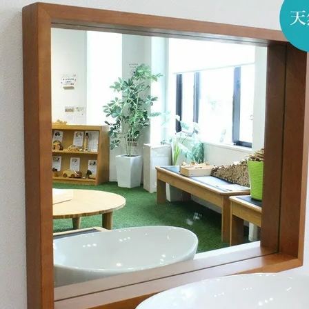
ラグ・カーペット・畳
子ども部
ンター
飾り棚
グセット
本棚・本入れ
和室家具
チン収納
シェルフ
衣類収納
座卓
チェスト
～100cm
茶棚・サイドボード
テーブル椅子
1～120cm
押し入れ収納
デスク
カウンター
ちゃぶ台
２段ベッド
ー下収納
もっと見る