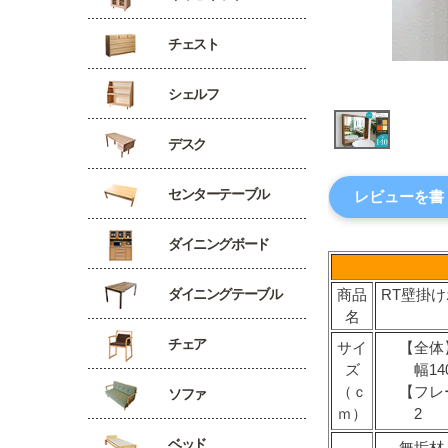
チェスト
シェルフ
デスク
センターテーブル
レビューを書
ダイニングボード
ダイニングテーブル
商品
RT壁掛
名
チェア
サイ
【全体
ズ
幅140
（ｃ
【フレ
ソファ
ｍ）
2
ベッド
無垢材