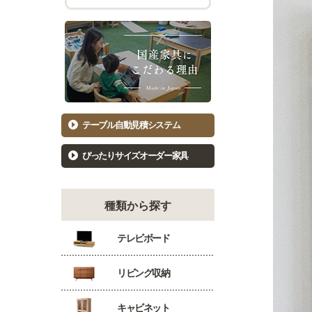
チェスト幅101cm～120cm
バーカウ
着物たんす
ダイニン
もっと見る
キッ
洋服たんす
食器棚81
洋服タンス幅61～80cm
食器棚10
洋服タンス幅81～100cm
キッチン
テーブル自動見積システム
洋服タンス幅101～120cm
カウンタ
ぴったりサイズオーダー家具
種類から探す
テレビボード
リビング収納
キャビネット