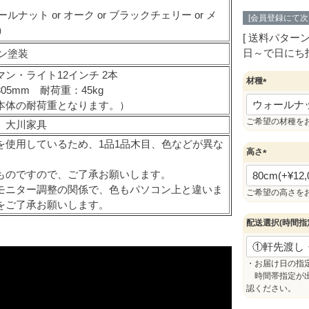
ルナット or オーク or ブラックチェリー or メ
[会員登録にて
）
送料パター
日～で日にち
ン塗装
マン・ライト12インチ 2本
材種
05mm 耐荷重：45kg
(
本体の耐荷重となります。）
必
須
ご希望の材種を
 大川家具
)
を使用しているため、1品1品木目、色などが異な
高さ
。
(
ものですので、ご了承お願いします。
必
モニター調整の関係で、色もパソコン上と違いま
須
ご希望の高さを
をご了承お願いします。
)
配送選択(時間指
・お届け日の指
時間帯指定が出
認ください。