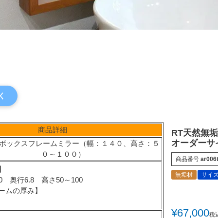
く
商品詳細
RT天然無
オーダーサイ
けボックスフレームミラー（幅：１４０、高さ：５
０～１００）
商品番号
ar006
】
無垢材
サイ
 奥行6.8 高さ50～100
ームの厚み】
¥
67,000
税