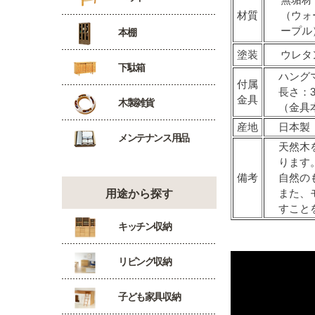
材質
（ウォー
ープル
本棚
塗装
ウレタ
下駄箱
ハング
付属
長さ：3
金具
木製雑貨
（金具
産地
日本製
メンテナンス用品
天然木
ります
備考
自然の
また、
用途から探す
すこと
キッチン収納
リビング収納
子ども家具収納