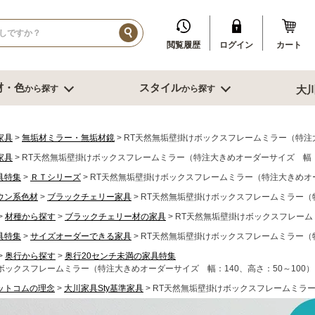
閲覧履歴
ログイン
カート
材・色
スタイル
から探す
から探す
大
イル
ダークブラウン系
ブルックリン
その他、人口素材
その他季節特集や用途から探す
ブル
リビング収納
寝室・書
家具
無垢材ミラー・無垢材鏡
RT天然無垢壁掛けボックスフレームミラー（特注大
家具
RT天然無垢壁掛けボックスフレームミラー（特注大きめオーダーサイズ 幅：1
センチ台
幅～60cm未満
デスク
具特集
ＲＴシリーズ
RT天然無垢壁掛けボックスフレームミラー（特注大きめオー
センチ台
幅60～80cm未満
書棚
ウン系色材
センチ台
ブラックチェリー家具
幅80cm台
RT天然無垢壁掛けボックスフレームミラー（特
ミラー
ーダーテーブル
幅90～120cm未満
スツール
材種から探す
ブラックチェリー材の家具
RT天然無垢壁掛けボックスフレームミ
もっと見る
幅120～150cm未満
鏡台
具特集
サイズオーダーできる家具
RT天然無垢壁掛けボックスフレームミラー（特
幅120～150cm未満
クローゼット
奥行から探す
奥行20センチ未満の家具特集
ニング家具
幅150cm以上
ベッド
ボックスフレームミラー（特注大きめオーダーサイズ 幅：140、高さ：50～100）
ソファー
サイドテーブ
ットコムの理念
大川家具Sty基準家具
RT天然無垢壁掛けボックスフレームミラー
センターテーブル
ブル
グチェアー
こたつ