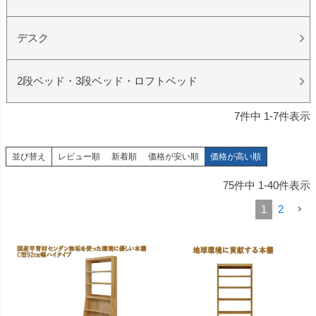
デスク
2段ベッド・3段ベッド・ロフトベッド
7
件中
1
-
7
件表示
並び替え
レビュー順
新着順
価格が安い順
価格が高い順
75
件中
1
-
40
件表示
1
2