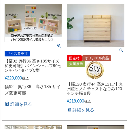
サイズ変更可
国産材
オリジナル商品
【幅92 奥行36 高さ185サイズ
大川展示
変更可能】パインシェルフ90セ
ンチハイタイプC型
¥
220,000
税込
【幅120 奥行44 高さ121.7】九
幅92 奥行36 高さ185 サイ
州産ヒノキチェストなごみ120
ズ変更可能
センチ幅６段
¥
219,000
税込
詳細を見る
詳細を見る