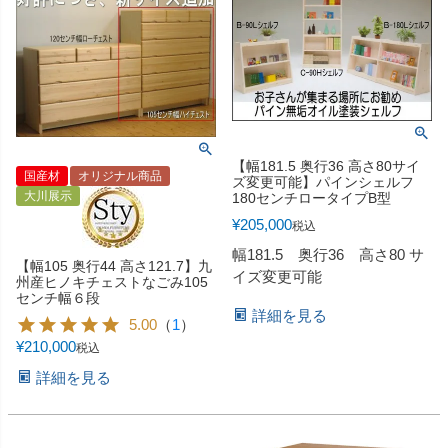
【幅181.5 奥行36 高さ80サイ
国産材
オリジナル商品
ズ変更可能】パインシェルフ
大川展示
180センチロータイプB型
¥
205,000
税込
幅181.5 奥行36 高さ80 サ
【幅105 奥行44 高さ121.7】九
イズ変更可能
州産ヒノキチェストなごみ105
センチ幅６段
詳細を見る
5.00
（
1
）
¥
210,000
税込
詳細を見る