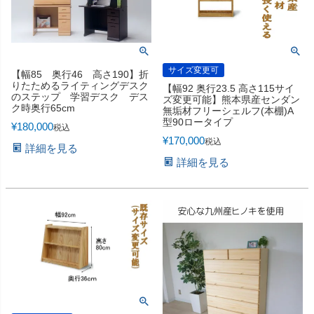
サイズ変更可
【幅85 奥行46 高さ190】折
りたためるライティングデスク
【幅92 奥行23.5 高さ115サイ
のステップ 学習デスク デス
ズ変更可能】熊本県産センダン
ク時奥行65cm
無垢材フリーシェルフ(本棚)A
型90ロータイプ
¥
180,000
税込
¥
170,000
税込
詳細を見る
詳細を見る