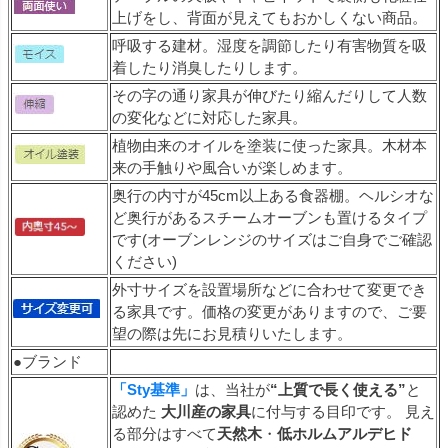
上げをし、背面が見えてもおかしくない商品。
呼吸する建材。湿度を調節したり有害物質を吸
着したり消臭したりします。
その字の通り家具が伸びたり縮んだりして人数
の変化などに対応した家具。
植物由来のオイルを塗装に使った家具。木材本
来の手触りや風合いが楽しめます。
奥行の内寸が45cm以上ある食器棚。ヘルシオな
ど奥行があるスチームオーブンも置けるタイプ
です(オーブンレンジのサイズはご自身でご確認
ください)
外寸サイズを設置場所などに合わせて変更でき
る家具です。価格の変更がありますので、ご要
望の際は先にお見積りいたします。
●ブランド
「Sty基準」
は、当社が
“上質で長く使える”
と
認めた
大川産の家具
に付与する目印です。 見え
る部分はすべて
天然木
・
低ホルムアルデヒド