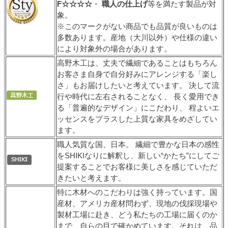
F☆☆☆☆
・
職人の仕上げ
等を満たす製品が対
象。
※このマークがない商品でも品質が良いものは
多数あります。産地（大川以外）や仕様の違い
により対象外の場合があります。
高野木工は、丈夫で繊細であることはもちろん
お客さま自身で自分好みにアレンジする「楽し
さ」もお届けしたいと考えています。 決して流
行や時代に左右されることなく、 長く愛用でき
る「普遍的なデザイン」にこだわり、 程よいエ
ッセンスをプラスした上質な家具をめざしてい
ます。
職人気質な国、日本。 繊細で豊かな日本の感性
をSHIKIなりに解釈し、新しい“かたち”にしてご
提案することでお客様に美しさを感じていただ
きたいと考えます。
特に木材へのこだわりは強く持っています。国
産材、アメリカ産材問わず、現地の伐採現場や
製材工場に赴き、どう私たちの工場に届くのか
まで、自らの目で確かめています。それは、品