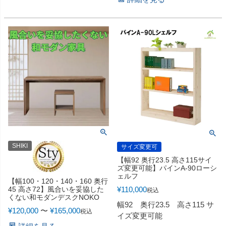
SHIKI
サイズ変更可
【幅92 奥行23.5 高さ115サイ
ズ変更可能】パインA-90ローシ
ェルフ
【幅100・120・140・160 奥行
¥
110,000
45 高さ72】風合いを妥協した
税込
くない和モダンデスクNOKO
幅92 奥行23.5 高さ115 サ
¥
120,000
〜
¥
165,000
税込
イズ変更可能