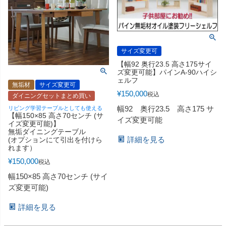
サイズ変更可
【幅92 奥行23.5 高さ175サイ
ズ変更可能】パインA-90ハイシ
ェルフ
無垢材
サイズ変更可
¥
150,000
税込
ダイニングセットまとめ買い
幅92 奥行23.5 高さ175 サ
リビング学習テーブルとしても使える
【幅150×85 高さ70センチ (サ
イズ変更可能
イズ変更可能)】
無垢ダイニングテーブル
詳細を見る
(オプションにて引出を付けら
れます）
¥
150,000
税込
幅150×85 高さ70センチ (サイ
ズ変更可能)
詳細を見る