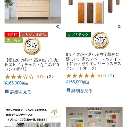
国産材
オリジナル商品
レグナテック
大川展示
6サイズから選べる在宅勤務に
嬉しい、家のスペースやテイス
【幅120 奥行44 高さ82.7】九
トに合わせやすいリーヴスデス
州産ヒノキチェストなごみ120
ク(レッドオーク)
センチ幅4段
5.00
（
1
）
3.00
（
2
）
¥
156,000
税込
¥
165,000
税込
詳細を見る
詳細を見る