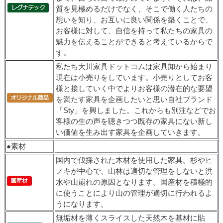
質を見極めるだけでなく、そこで働く人たちの
想いを知り、お互いに良い関係を築くことで、
お客様に対して、自信を持って私たちの家具の
魅力を伝えることができると考えているからで
す。
私たち大川家具ドットコムは家具卸から始まり
現在は小売りをしています。小売りとしてお客
様と接していく中でよりお客様の潜在的な要望
を満たす家具を企画したいと思い自社ブランド
「Sty」を興しました。これからも別注などでお
客様の生の声を聴きつつ既存の家具にない新し
い価値を生み出す家具を企画していきます。
●素材
国内で伐採された木材を使用した家具。杉やヒ
ノキが中心で、山林は適切な管理をしないと洪
水や山崩れの原因となります。国産材を積極的
に使うことにより山の管理が適切に行われるよ
うになります。
無垢材を薄くスライスした天然木を基材に貼