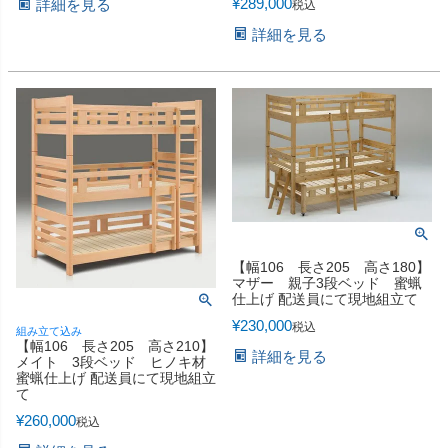
¥
289,000
詳細を見る
税込
詳細を見る
【幅106 長さ205 高さ180】
マザー 親子3段ベッド 蜜蝋
仕上げ 配送員にて現地組立て
¥
230,000
税込
組み立て込み
【幅106 長さ205 高さ210】
詳細を見る
メイト 3段ベッド ヒノキ材
蜜蝋仕上げ 配送員にて現地組立
て
¥
260,000
税込