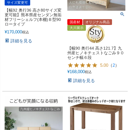
サイズ変更可
【幅92 奥行36 高さ80サイズ変
更可能】熊本県産センダン無垢
材フリーシェルフ(本棚)Ｂ型90
国産材
オリジナル商品
ロータイプ
大川展示
¥
170,000
税込
詳細を見る
【幅90 奥行44 高さ121.7】九
州産ヒノキチェストなごみ９０
センチ幅６段
5.00
（
2
）
¥
168,000
税込
詳細を見る