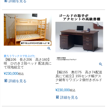
詳細を見る
蜜ろうワックスで仕上げた
【幅106 長さ206 高さ160】
咲 ひのき２段ベッド 配送員に
て現地組立て
【幅155 奥行75 高さ74配送
¥
230,000
税込
員にて組立】155センチ幅デス
ク鍵有りワゴン２個付きボルド
詳細を見る
ー
¥
230,000
税込
詳細を見る