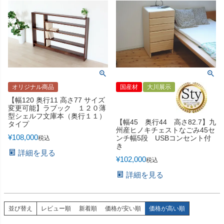
オリジナル商品
国産材
大川展示
【幅120 奥行11 高さ77 サイズ
変更可能】ラブック １２０薄
型シェルフ文庫本（奥行１１）
【幅45 奥行44 高さ82.7】九
タイプ
州産ヒノキチェストなごみ45セ
¥
108,000
ンチ幅5段 USBコンセント付
税込
き
詳細を見る
¥
102,000
税込
詳細を見る
並び替え
レビュー順
新着順
価格が安い順
価格が高い順