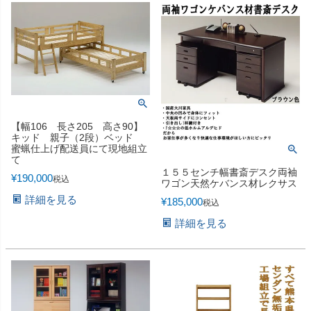
【幅106 長さ205 高さ90】
キッド 親子（2段）ベッド
蜜蝋仕上げ配送員にて現地組立
て
１５５センチ幅書斎デスク両袖
¥
190,000
税込
ワゴン天然ケバンス材レクサス
詳細を見る
¥
185,000
税込
詳細を見る