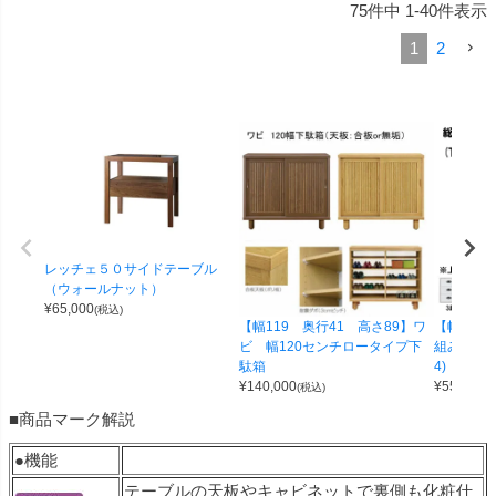
75
件中
1
-
40
件表示
1
2
レッチェ５０サイドテーブル
（ウォールナット）
¥
65,000
(税込)
【幅119 奥行41 高さ89】ワ
【幅100 
ビ 幅120センチロータイプ下
組み合わせ
駄箱
4)
¥
140,000
¥
55,000
(税込)
(
■商品マーク解説
●機能
テーブルの天板やキャビネットで裏側も化粧仕