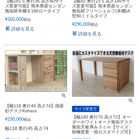
【幅181.5 奥行36 高さ80サイ
【幅92 奥行23.5 高さ145サイ
ズ変更可能】熊本県産センダン
ズ変更可能】熊本県産センダン
無垢材本棚Ｂ180ロータイプ
無垢材フリーシェルフ(本棚)A
型90ミドルタイプ
¥
300,000
税込
¥
290,000
税込
詳細を見る
詳細を見る
【幅118 奥行45 高さ74】国産
サイズ変更可
杉デスクKohara
【幅140 奥行70 高さ72】オー
¥
290,000
税込
ダーホワイトオーク無垢デスク
無垢天板厚み３ｃｍ【サイズ・
幅118 奥行45 高さ74
樹種変更・他カスタマイズ可】