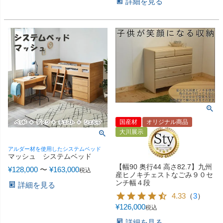
詳細を見る
国産材
オリジナル商品
大川展示
アルダー材を使用したシステムベッド
マッシュ システムベッド
【幅90 奥行44 高さ82.7】九州
¥
128,000
〜
¥
163,000
税込
産ヒノキチェストなごみ９０セ
ンチ幅４段
詳細を見る
4.33
（
3
）
¥
126,000
税込
詳細を見る