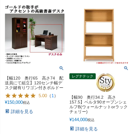
レグナテック
【幅120 奥行65 高さ74 配
送員にて組立】120センチ幅デ
スク鍵有りワゴン付きボルドー
5.00
（
1
）
【幅90 奥行34.2 高さ
¥
150,000
157.5】ベルタ90オープンシェ
税込
ルフB(ウォールナットorラック
詳細を見る
チェリー)
¥
144,000
税込
詳細を見る