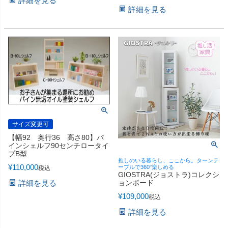
詳細を見る
詳細を見る
サイズ変更可
【幅92 奥行36 高さ80】パ
インシェルフ90センチロータイ
プB型
推しのいる暮らし、ここから。ターンテ
¥
110,000
ーブルで360°楽しめる
税込
GIOSTRA(ジョストラ)コレクシ
ョンボード
詳細を見る
¥
109,000
税込
詳細を見る