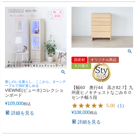
国産材
オリジナル商品
大川展示
推しのいる暮らし、ここから。ターンテ
ーブルで360°楽しめる
【幅60 奥行44 高さ82.7】九
VIEWNE(ビューネ)コレクショ
州産ヒノキチェストなごみ６０
ンボード
センチ幅５段
¥
109,000
税込
5.00
（
1
）
¥
108,000
詳細を見る
税込
詳細を見る