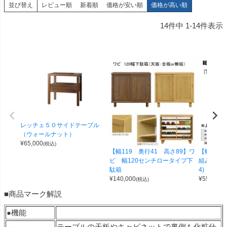
並び替え
レビュー順
新着順
価格が安い順
価格が高い順
14
件中
1
-
14
件表示
レッチェ５０サイドテーブル
（ウォールナット）
¥
65,000
(税込)
【幅119 奥行41 高さ89】ワ
【幅100 
ビ 幅120センチロータイプ下
組み合わせ
駄箱
4)
¥
140,000
¥
55,000
(税込)
(
■商品マーク解説
●機能
テーブルの天板やキャビネットで裏側も化粧仕