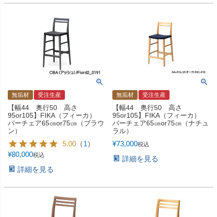
無垢材
受注生産
無垢材
受注生産
【幅44 奥行50 高さ
【幅44 奥行50 高さ
95or105】FIKA（フィーカ）
95or105】FIKA（フィーカ）
バーチェア65㎝or75㎝（ブラウ
バーチェア65㎝or75㎝（ナチュ
ン）
ラル）
5.00
（
1
）
¥
73,000
税込
¥
80,000
税込
詳細を見る
詳細を見る