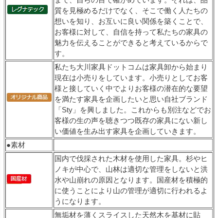
質を見極めるだけでなく、そこで働く人たちの
想いを知り、お互いに良い関係を築くことで、
お客様に対して、自信を持って私たちの家具の
魅力を伝えることができると考えているからで
す。
私たち大川家具ドットコムは家具卸から始まり
現在は小売りをしています。小売りとしてお客
様と接していく中でよりお客様の潜在的な要望
を満たす家具を企画したいと思い自社ブランド
「Sty」を興しました。これからも別注などでお
客様の生の声を聴きつつ既存の家具にない新し
い価値を生み出す家具を企画していきます。
●素材
国内で伐採された木材を使用した家具。杉やヒ
ノキが中心で、山林は適切な管理をしないと洪
水や山崩れの原因となります。国産材を積極的
に使うことにより山の管理が適切に行われるよ
うになります。
無垢材を薄くスライスした天然木を基材に貼