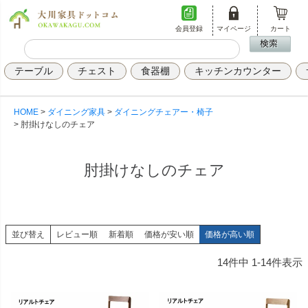
会員登録
マイページ
カート
テーブル
チェスト
食器棚
キッチンカウンター
HOME
ダイニング家具
ダイニングチェアー・椅子
肘掛けなしのチェア
肘掛けなしのチェア
並び替え
レビュー順
新着順
価格が安い順
価格が高い順
14
件中
1
-
14
件表示