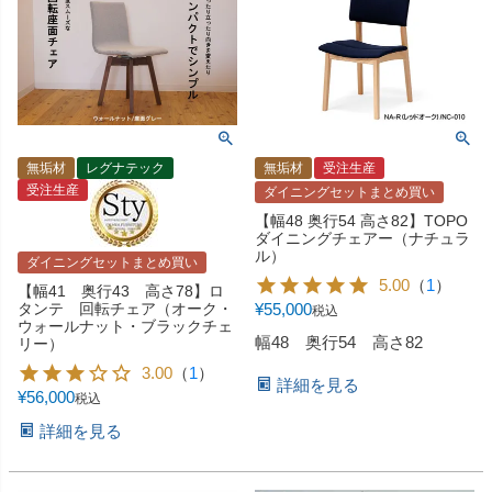
無垢材
レグナテック
無垢材
受注生産
受注生産
ダイニングセットまとめ買い
【幅48 奥行54 高さ82】TOPO
ダイニングチェアー（ナチュラ
ル）
ダイニングセットまとめ買い
5.00
（
1
）
【幅41 奥行43 高さ78】ロ
タンテ 回転チェア（オーク・
¥
55,000
税込
ウォールナット・ブラックチェ
幅48 奥行54 高さ82
リー）
3.00
（
1
）
詳細を見る
¥
56,000
税込
詳細を見る