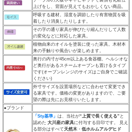
上げをし、背面が見えてもおかしくない商品。
呼吸する建材。湿度を調節したり有害物質を吸
着したり消臭したりします。
その字の通り家具が伸びたり縮んだりして人数
の変化などに対応した家具。
植物由来のオイルを塗装に使った家具。木材本
来の手触りや風合いが楽しめます。
奥行の内寸が45cm以上ある食器棚。ヘルシオな
ど奥行があるスチームオーブンも置けるタイプ
です(オーブンレンジのサイズはご自身でご確認
ください)
外寸サイズを設置場所などに合わせて変更でき
る家具です。価格の変更がありますので、ご要
望の際は先にお見積りいたします。
●ブランド
「Sty基準」
は、当社が
“上質で長く使える”
と
認めた
大川産の家具
に付与する目印です。 見え
る部分はすべて
天然木
・
低ホルムアルデヒド