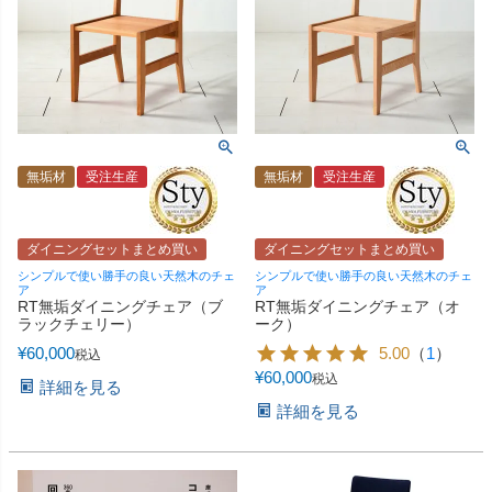
無垢材
受注生産
無垢材
受注生産
ダイニングセットまとめ買い
ダイニングセットまとめ買い
シンプルで使い勝手の良い天然木のチェ
シンプルで使い勝手の良い天然木のチェ
ア
ア
RT無垢ダイニングチェア（ブ
RT無垢ダイニングチェア（オ
ラックチェリー）
ーク）
¥
60,000
5.00
（
1
）
税込
¥
60,000
税込
詳細を見る
詳細を見る