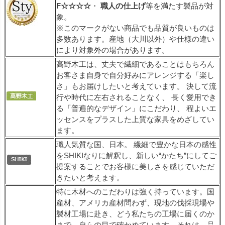
F☆☆☆☆
・
職人の仕上げ
等を満たす製品が対
象。
※このマークがない商品でも品質が良いものは
多数あります。産地（大川以外）や仕様の違い
により対象外の場合があります。
高野木工は、丈夫で繊細であることはもちろん
お客さま自身で自分好みにアレンジする「楽し
さ」もお届けしたいと考えています。 決して流
行や時代に左右されることなく、 長く愛用でき
る「普遍的なデザイン」にこだわり、 程よいエ
ッセンスをプラスした上質な家具をめざしてい
ます。
職人気質な国、日本。 繊細で豊かな日本の感性
をSHIKIなりに解釈し、新しい“かたち”にしてご
提案することでお客様に美しさを感じていただ
きたいと考えます。
特に木材へのこだわりは強く持っています。国
産材、アメリカ産材問わず、現地の伐採現場や
製材工場に赴き、どう私たちの工場に届くのか
まで、自らの目で確かめています。それは、品