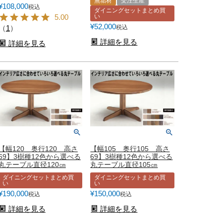
無垢材
受注生産
¥
108,000
税込
ダイニングセットまとめ買
い
5.00
¥
52,000
税込
（
1
）
詳細を見る
詳細を見る
【幅120 奥行120 高さ
【幅105 奥行105 高さ
69】3樹種12色から選べる
69】3樹種12色から選べる
丸テーブル直径120㎝
丸テーブル直径105㎝
ダイニングセットまとめ買
ダイニングセットまとめ買
い
い
¥
190,000
¥
150,000
税込
税込
詳細を見る
詳細を見る