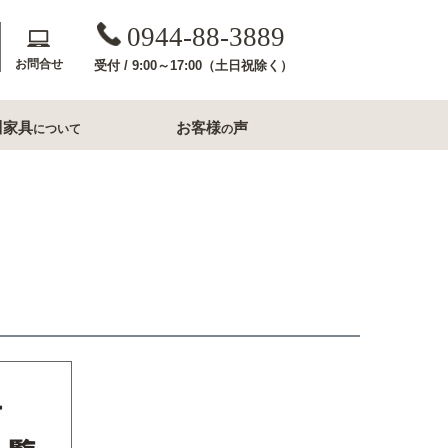
0944-88-3889
お問合せ
受付 / 9:00～17:00（土日祝除く）
川家具
お客様
声
について
の
斎収納
玄関用家具
コンソールテーブル
下駄箱
洗面所家具
内収納
すき間収納幅20cm台
すき間収納幅30cm台
ル・ナイトテー
すき間収納幅40cm台
フレームミラー