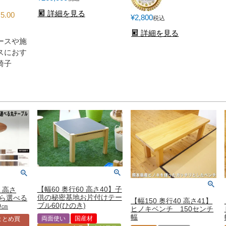
詳細を見る
5.00
¥
2,800
税込
詳細を見る
ースや施
スにおす
椅子
【幅60 奥行60 高さ40】子
 高さ
供の秘密基地お片付けテー
から選べる
【幅150 奥行40 高さ41】
ブル60(ひのき)
0㎝
ヒノキベンチ 150センチ
幅
両面使い
国産材
まとめ買