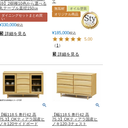
て
69】2樹種10色から選べる
丸テーブル直径150㎝
無垢材
オイル塗装
オリジナル商品
ダイニングセットまとめ買
い
¥
330,000
税込
¥
185,000
税込
詳細を見る
5.00
（
1
）
詳細を見る
【幅118.5 奥行42 高
【幅118.5 奥行42 高
75.3】OKティアラ国産ヒ
75.3】OKティアラ国産ヒ
ノキ120サイドボード
ノキ120-3チェスト