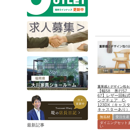
重厚感とデザイン性を
【幅58 奥行57
67】レザー回転
ングチェア C-
123DX（キャスタ
キャスターあり）
無垢材
受注生産
ダイニングセット
最新記事
い