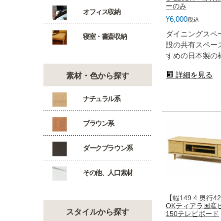
ーのみ
オフィス収納
¥
6,000
税込
ダイニングスペ
寝室・書斎収納
設の共有スペー
すめの日本製の
詳細を見る
素材・色から探す
ナチュラル系
ブラウン系
ダークブラウン系
その他、人口素材
【幅149.4 奥行4
OKティアラ国産
スタイルから探す
150テレビボード