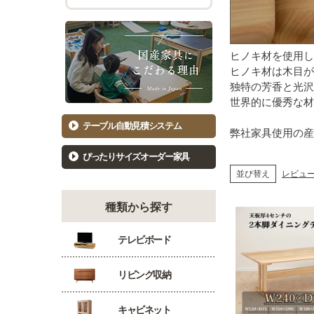
チェスト幅101cm～120cm
バーカウ
着物たんす
ダイニン
もっと見る
ヒノキ材を使用し
キッ
洋服たんす
ヒノキ材は木目が
独特の芳香と光沢
食器棚81
世界的に優秀な材
洋服タンス幅61～80cm
食器棚10
洋服タンス幅81～100cm
キッチン
テーブル自動見積システム
弊社家具使用の産
洋服タンス幅101～120cm
カウンタ
ぴったりサイズオーダー家具
並び替え
レビュ
種類から探す
テレビボード
リビング収納
キャビネット