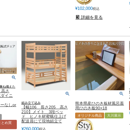
¥
102,000
税込
詳細を見る
兼ね備えた
 高さ
式ダイニ
組み立て込み
熊本県産ひのき板材風呂蓋
ーなしor
【幅106 長さ205 高さ
用ひのき板90×18
210】メイト 3段ベッ
オリジナル商品
大川展示
ド ヒノキ材蜜蝋仕上げ
配送員にて現地組立て
まとめ買
¥
260,000
税込