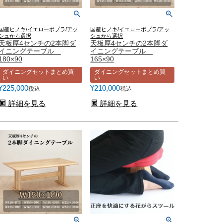
国産ヒノキ/イエローポプラ/アッ
国産ヒノキ/イエローポプラ/アッ
シュから選択
シュから選択
天板厚4センチの2本脚ダ
天板厚4センチの2本脚ダ
イニングテーブル
イニングテーブル
180×90
165×90
ダイニングセットまとめ買
ダイニングセットまとめ買
い
い
¥
225,000
¥
210,000
税込
税込
詳細を見る
詳細を見る