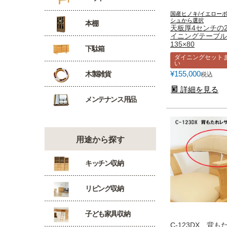
国産ヒノキ/イエローポ
シュから選択
本棚
天板厚4センチの
イニングテーブ
135×80
下駄箱
ダイニングセット
い
¥
155,000
木製雑貨
税込
詳細を見る
メンテナンス用品
用途から探す
キッチン収納
リビング収納
子ども家具収納
C-123DX 背も