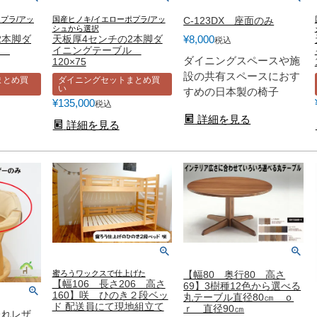
プラ/アッ
国産ヒノキ/イエローポプラ/アッ
C-123DX 座面のみ
シュから選択
2本脚ダ
天板厚4センチの2本脚ダ
¥
8,000
税込
ル
イニングテーブル
ダイニングスペースや施
120×75
設の共有スペースにおす
まとめ買
ダイニングセットまとめ買
い
すめの日本製の椅子
¥
135,000
税込
詳細を見る
詳細を見る
蜜ろうワックスで仕上げた
【幅80 奥行80 高さ
【幅106 長さ206 高さ
69】3樹種12色から選べる
160】咲 ひのき２段ベッ
丸テーブル直径80㎝ ｏ
ド 配送員にて現地組立て
ｒ 直径90㎝
たれレザ