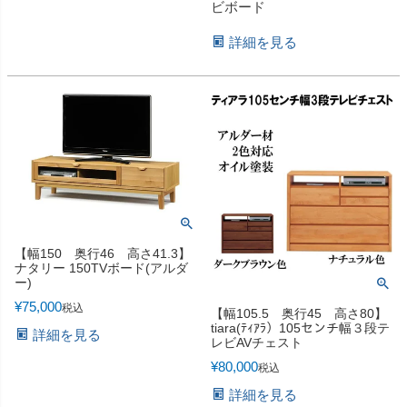
ビボード
詳細を見る
【幅150 奥行46 高さ41.3】
ナタリー 150TVボード(アルダ
ー)
¥
75,000
税込
【幅105.5 奥行45 高さ80】
tiara(ﾃｨｱﾗ）105センチ幅３段テ
詳細を見る
レビAVチェスト
¥
80,000
税込
詳細を見る