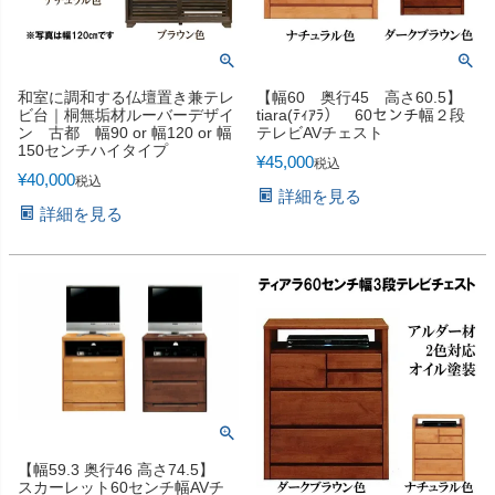
和室に調和する仏壇置き兼テレ
【幅60 奥行45 高さ60.5】
ビ台｜桐無垢材ルーバーデザイ
tiara(ﾃｨｱﾗ） 60センチ幅２段
ン 古都 幅90 or 幅120 or 幅
テレビAVチェスト
150センチハイタイプ
¥
45,000
税込
¥
40,000
税込
詳細を見る
詳細を見る
【幅59.3 奥行46 高さ74.5】
スカーレット60センチ幅AVチ