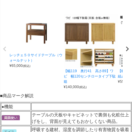
レッチェ５０サイドテーブル（ウ
ォールナット）
¥
65,000
(税込)
【幅119 奥行41 高さ89】ワ
【幅100
ビ 幅120センチロータイプ下駄
組み合わせ
箱
¥
55,000
¥
140,000
(税込)
■商品マーク解説
●機能
テーブルの天板やキャビネットで裏側も化粧仕上
げをし、背面が見えてもおかしくない商品。
呼吸する建材。湿度を調節したり有害物質を吸着