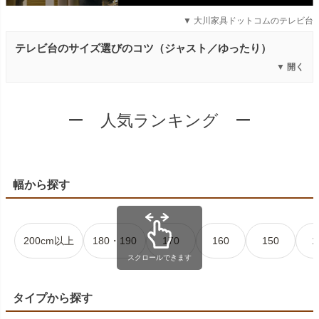
▼ 大川家具ドットコムのテレビ台
テレビ台のサイズ選びのコツ（ジャスト／ゆったり）
▼ 開く
ー 人気ランキング ー
幅から探す
200cm以上
180・190
170
160
150
1
スクロールできます
タイプから探す