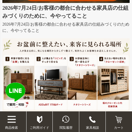
2026年7月24日/お客様の都合に合わせる家具店の仕組
みづくりのために、今やってること
2026年7月24日/お客様の都合に合わせる家具店の仕組みづくりのため
に、今やってること
2026年7月8日/お盆前に整えたい、来客に見られる場所を整える家具
ご利用ガイド
閲覧履歴
家具相談
商品検索
カート