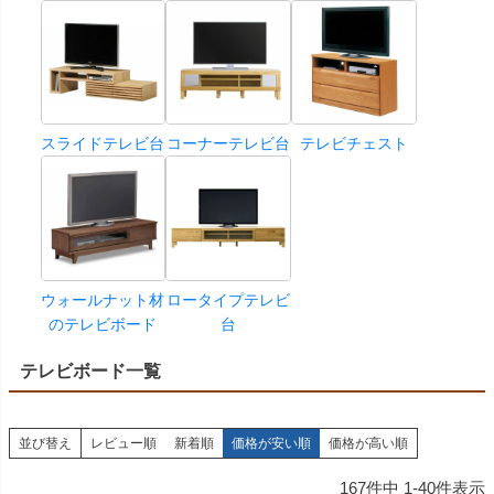
スライドテレビ台
コーナーテレビ台
テレビチェスト
ウォールナット材
ロータイプテレビ
のテレビボード
台
テレビボード一覧
並び替え
レビュー順
新着順
価格が安い順
価格が高い順
167
件中
1
-
40
件表示