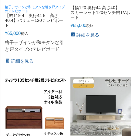
格子デザインが和モダンな引き戸タイプ
【幅120 奥行44 高さ40】
のテレビボード
スカーレット120センチ幅TVボ
【幅119.4 奥行44.5 高さ
ード
40.4】バリュー120テレビボー
ド
¥
65,000
税込
¥
65,000
税込
詳細を見る
格子デザインが和モダンな引
き戸タイプのテレビボード
詳細を見る