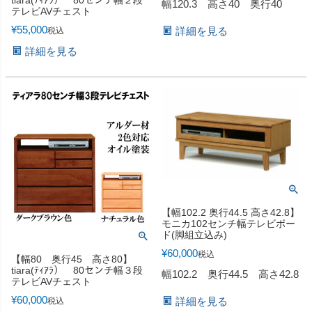
幅120.3 高さ40 奥行40
テレビAVチェスト
¥
55,000
詳細を見る
税込
詳細を見る
【幅102.2 奥行44.5 高さ42.8】
モニカ102センチ幅テレビボー
ド(脚組立込み)
¥
60,000
税込
【幅80 奥行45 高さ80】
tiara(ﾃｨｱﾗ） 80センチ幅３段
幅102.2 奥行44.5 高さ42.8
テレビAVチェスト
¥
60,000
詳細を見る
税込