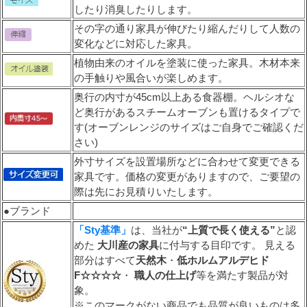
したり消臭したりします。
その字の通り家具が伸びたり縮んだりして人数の
変化などに対応した家具。
植物由来のオイルを塗装に使った家具。木材本来
の手触りや風合いが楽しめます。
奥行の内寸が45cm以上ある食器棚。ヘルシオな
ど奥行があるスチームオーブンも置けるタイプで
す(オーブンレンジのサイズはご自身でご確認くだ
さい)
外寸サイズを設置場所などに合わせて変更できる
家具です。価格の変更がありますので、ご要望の
際は先にお見積りいたします。
●ブランド
「Sty基準」
は、当社が
“上質で長く使える”
と認
めた
大川産の家具
に付与する目印です。 見える
部分はすべて
天然木
・
低ホルムアルデヒド
F☆☆☆☆
・
職人の仕上げ
等を満たす製品が対
象。
※このマークがない商品でも品質が良いものは多