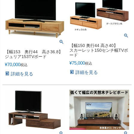
【幅150 奥行44 高さ40】
スカーレット150センチ幅TVボ
【幅153 奥行44 高さ36.8】
ード
ジュリア153TVボード
¥
75,000
税込
¥
70,000
税込
詳細を見る
詳細を見る