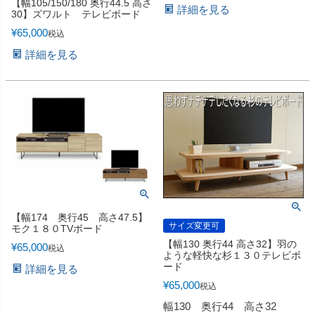
【幅105/150/180 奥行44.5 高さ
詳細を見る
30】ズワルト テレビボード
¥
65,000
税込
詳細を見る
【幅174 奥行45 高さ47.5】
サイズ変更可
モク１８０TVボード
【幅130 奥行44 高さ32】羽の
¥
65,000
税込
ような軽快な杉１３０テレビボ
ード
詳細を見る
¥
65,000
税込
幅130 奥行44 高さ32