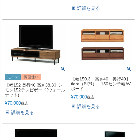
詳細を見る
モイス
両面使い
【幅150.3 高さ40 奥行40】
tiara（ﾃｨｱﾗ） 150センチ幅AV
【幅152 奥行46 高さ38.3】シ
ボード
モン152テレビボード(ウォール
ナット)
¥
70,000
税込
¥
70,000
税込
詳細を見る
詳細を見る