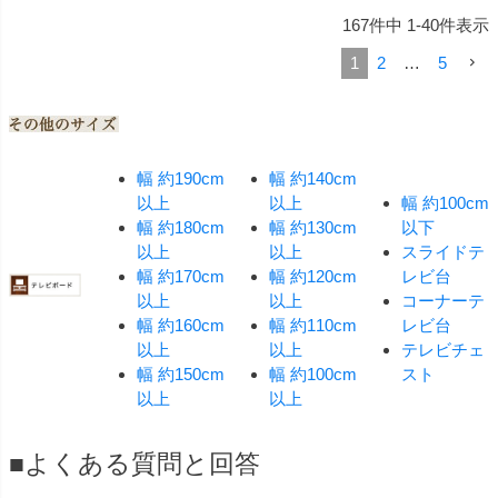
167
件中
1
-
40
件表示
1
2
…
5
幅 約190cm
幅 約140cm
以上
以上
幅 約100cm
幅 約180cm
幅 約130cm
以下
以上
以上
スライドテ
幅 約170cm
幅 約120cm
レビ台
以上
以上
コーナーテ
幅 約160cm
幅 約110cm
レビ台
以上
以上
テレビチェ
幅 約150cm
幅 約100cm
スト
以上
以上
■よくある質問と回答