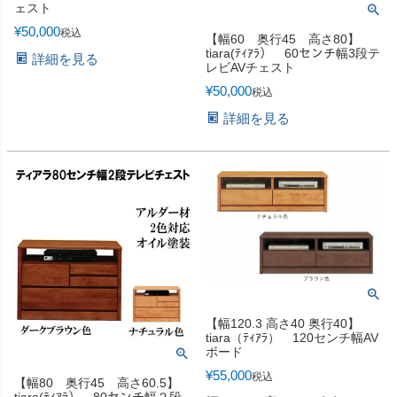
ェスト
¥
50,000
税込
【幅60 奥行45 高さ80】
tiara(ﾃｨｱﾗ） 60センチ幅3段テ
詳細を見る
レビAVチェスト
¥
50,000
税込
詳細を見る
【幅120.3 高さ40 奥行40】
tiara（ﾃｨｱﾗ） 120センチ幅AV
ボード
¥
55,000
税込
【幅80 奥行45 高さ60.5】
tiara(ﾃｨｱﾗ） 80センチ幅２段