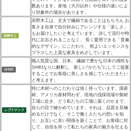
数あります。産地（大川以外）や仕様の違いによ
り対象外の場合があります。
高野木工は、丈夫で繊細であることはもちろん お
客さま自身で自分好みにアレンジする「楽しさ」
もお届けしたいと考えています。 決して流行や時
代に左右されることなく、 長く愛用できる「普遍
的なデザイン」にこだわり、 程よいエッセンスを
プラスした上質な家具をめざしています。
職人気質な国、日本。 繊細で豊かな日本の感性を
SHIKIなりに解釈し、新しい“かたち”にしてご提案
することでお客様に美しさを感じていただきたい
と考えます。
特に木材へのこだわりは強く持っています。国産
材、アメリカ産材問わず、現地の伐採現場や製材
工場に赴き、どう私たちの工場に届くのかまで、
自らの目で確かめています。それは、品質を見極
めるだけでなく、そこで働く人たちの想いを知
り、お互いに良い関係を築くことで、お客様に対
して、自信を持って私たちの家具の魅力を伝える