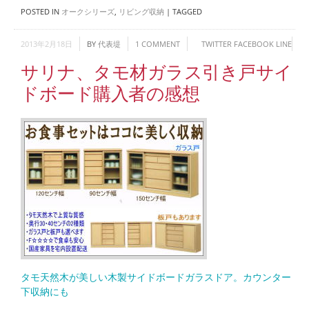
POSTED IN
オークシリーズ
,
リビング収納
|
TAGGED
2013年2月18日
BY
代表堤
1 COMMENT
TWITTER
FACEBOOK
LINE
サリナ、タモ材ガラス引き戸サイ
ドボード購入者の感想
タモ天然木が美しい木製サイドボードガラスドア。カウンター
下収納にも