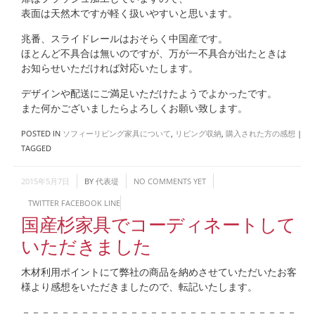
表面は天然木ですが軽く扱いやすいと思います。
兆番、スライドレールはおそらく中国産です。
ほとんど不具合は無いのですが、万が一不具合が出たときは
お知らせいただければ対応いたします。
デザインや配送にご満足いただけたようでよかったです。
また何かございましたらよろしくお願い致します。
POSTED IN
ソフィーリビング家具について
,
リビング収納
,
購入された方の感想
|
TAGGED
2015年5月7日
BY
代表堤
NO COMMENTS YET
TWITTER
FACEBOOK
LINE
国産杉家具でコーディネートして
いただきました
木材利用ポイントにて弊社の商品を納めさせていただいたお客
様より感想をいただきましたので、転記いたします。
－－－－－－－－－－－－－－－－－－－－－－－－－－－－