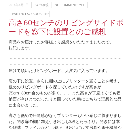
2014年4月9日
BY
代表堤
NO COMMENTS YET
TWITTER
FACEBOOK
LINE
高さ60センチのリビングサイドボ
ードを窓下に設置とのご感想
商品をお届けしたお客様より感想をいただきましたので、
転記します。
－－－－－－－－－－－－－－－－－－－－－－－－－－－－
－－－－－－－－－－－－－－－－－－－－
届けて頂いたリビングボード、大変気に入っています。
窓の下に設置、さらに棚の上にプリンターを置くことを考え、
低めのリビングボードを探していたのですが高さが
75cm~80cm台のものが多く、、、また高さが丁度よくても収
納面が今ひとつだったりと困っていた時にこちらで理想的な品
に出会いました。
高さも低めで圧迫感がなくプリンターもいい感じに収まりまし
た。開き扉の棚に加え引き出しも3段とたっぷり。開きには本
や雑誌、ファイルなど、浅い引き出しには文房具や電子機器や