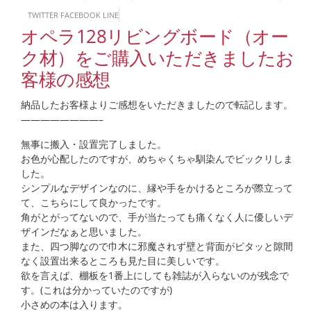
TWITTER
FACEBOOK
LINE
オペラ128リビングボード（オー
ク材）をご購入いただきましたお
客様の感想
納品したお客様よりご感想をいただきましたので転記します。
————————–
無事に搬入・設置完了しました。
お色が心配したのですが、めちゃくちゃ馴染んでビックリしま
した。
シンプルなデザインなのに、縁や手をかけるところが際立って
て、こちらにして良かったです。
角がとがってないので、手が当たっても痛くなく人に優しいデ
ザインだなぁと思いました。
また、四つ脚なので巾木に邪魔されず壁と背面がピタッと隙間
なく設置出来るところも見た目に美しいです。
欲を言えば、棚板を1番上にしても雑誌が入らないのが残念で
す。(これは分かっていたのですが)
小さめの本は入ります。