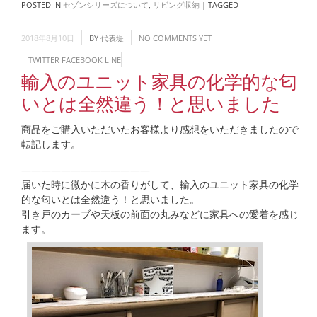
POSTED IN
セゾンシリーズについて
,
リビング収納
|
TAGGED
2018年8月10日
BY
代表堤
NO COMMENTS YET
TWITTER
FACEBOOK
LINE
輸入のユニット家具の化学的な匂
いとは全然違う！と思いました
商品をご購入いただいたお客様より感想をいただきましたので
転記します。
—————————————
届いた時に微かに木の香りがして、輸入のユニット家具の化学
的な匂いとは全然違う！と思いました。
引き戸のカーブや天板の前面の丸みなどに家具への愛着を感じ
ます。