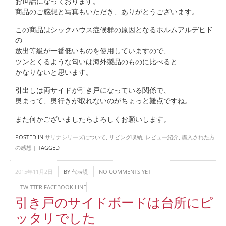
お世話になっております。
商品のご感想と写真もいただき、ありがとうございます。
この商品はシックハウス症候群の原因となるホルムアルデヒド
の
放出等級が一番低いものを使用していますので、
ツンとくるような匂いは海外製品のものに比べると
かなりないと思います。
引出しは両サイドが引き戸になっている関係で、
奥まって、奥行きが取れないのがちょっと難点ですね。
また何かございましたらよろしくお願いします。
POSTED IN
サリナシリーズについて
,
リビング収納
,
レビュー紹介
,
購入された方
の感想
|
TAGGED
2015年11月2日
BY
代表堤
NO COMMENTS YET
TWITTER
FACEBOOK
LINE
引き戸のサイドボードは台所にピ
ッタリでした