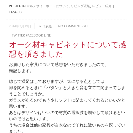
POSTED IN
マルメサイドボードについて
,
リビング収納
,
レビュー紹介
|
TAGGED
2014年2月19日
BY
代表堤
NO COMMENTS YET
TWITTER
FACEBOOK
LINE
オーク材キャビネットについて感
想を頂きました
お届けした家具について感想をいただきましたので、
転記します。
総じて満足はしておりますが、気になる点としては
扉を閉めるときに「バタン」と大きな音を立てて閉まってしま
うことでしょうか。
ガラスがあるのでもう少しソフトに閉まってくれるといいかと
思います。
あとはデザインはいいので材質の選択肢を増やして頂けるとい
いのではと思います。
うちの場合は他の家具が白木なのでそれに近いものを探してい
ました。