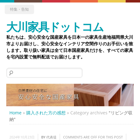
特集・告知
大川家具ドットコム
私たちは、安心安全な国産家具を日本一の家具生産地福岡県大川
市よりお届けし、安心安全なインテリア空間作りのお手伝いを致
します。取り扱い家具は全て日本国産家具だけを、すべての家具
を宅内設置で無料配送でお届けします。
検
索:
Home
»
購入された方の感想
»
Category archives
"リビング収
納"
2024年10月23日
BY
代表堤
COMMENTS ARE OFF FOR THIS POST