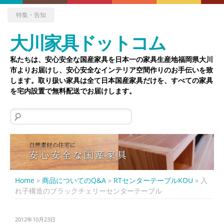
特集・告知
大川家具ドットコム
私たちは、安心安全な国産家具を日本一の家具生産地福岡県大川
市よりお届けし、安心安全なインテリア空間作りのお手伝いを致
します。取り扱い家具は全て日本国産家具だけを、すべての家具
を宅内設置で無料配送でお届けします。
検
索:
Home
»
商品についてのQ&A
»
RTセンターテーブルKOU
»
入
れ子構造のブラックチェリーセンターテーブル
2012年10月23日