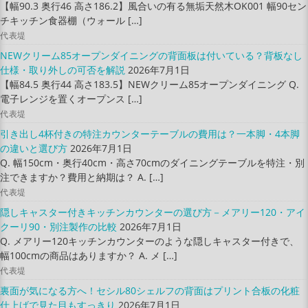
【幅90.3 奥行46 高さ186.2】風合いの有る無垢天然木OK001 幅90セン
チキッチン食器棚（ウォール […]
代表堤
NEWクリーム85オープンダイニングの背面板は付いている？背板なし
仕様・取り外しの可否を解説
2026年7月1日
【幅84.5 奥行44 高さ183.5】NEWクリーム85オープンダイニング Q.
電子レンジを置くオープンス […]
代表堤
引き出し4杯付きの特注カウンターテーブルの費用は？一本脚・4本脚
の違いと選び方
2026年7月1日
Q. 幅150cm・奥行40cm・高さ70cmのダイニングテーブルを特注・別
注できますか？費用と納期は？ A. […]
代表堤
隠しキャスター付きキッチンカウンターの選び方－メアリー120・アイ
クーリ90・別注製作の比較
2026年7月1日
Q. メアリー120キッチンカウンターのような隠しキャスター付きで、
幅100cmの商品はありますか？ A. メ […]
代表堤
裏面が気になる方へ！セシル80シェルフの背面はプリント合板の化粧
仕上げで見た目もすっきり
2026年7月1日