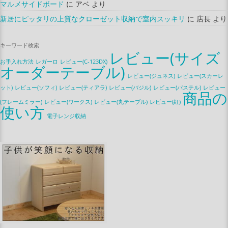
マルメサイドボード
に
アベ
より
新居にピッタリの上質なクローゼット収納で室内スッキリ
に
店長
より
キーワード検索
レビュー(サイズ
お手入れ方法
レガーロ
レビュー(C-123DX)
オーダーテーブル)
レビュー(ジュネス)
レビュー(スカーレ
ット)
レビュー(ソフィ)
レビュー(ティアラ)
レビュー(バジル)
レビュー(パステル)
レビュー
商品の
(フレームミラー)
レビュー(ワークス)
レビュー(丸テーブル)
レビュー(紅)
使い方
電子レンジ収納