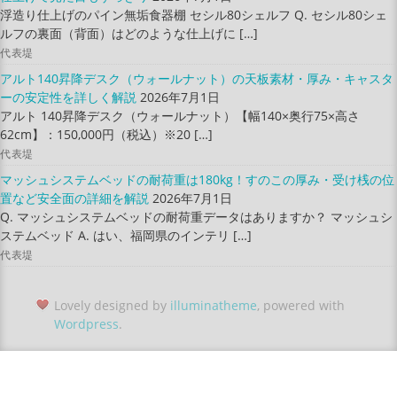
浮造り仕上げのパイン無垢食器棚 セシル80シェルフ Q. セシル80シェ
ルフの裏面（背面）はどのような仕上げに […]
代表堤
アルト140昇降デスク（ウォールナット）の天板素材・厚み・キャスタ
ーの安定性を詳しく解説
2026年7月1日
アルト 140昇降デスク（ウォールナット）【幅140×奥行75×高さ
62cm】：150,000円（税込）※20 […]
代表堤
マッシュシステムベッドの耐荷重は180kg！すのこの厚み・受け桟の位
置など安全面の詳細を解説
2026年7月1日
Q. マッシュシステムベッドの耐荷重データはありますか？ マッシュシ
ステムベッド A. はい、福岡県のインテリ […]
代表堤
Lovely designed by
illuminatheme
, powered with
Wordpress
.