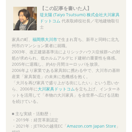
【この記事を書いた人】
堤太陽 (Taiyo Tsutsumi)
株式会社大川家具
ドットコム
代表取締役社長／宅地建物取引
士
家具の町、
福岡県大川市
で生まれ育ち、新卒と同時に北九
州市のマンション業者に就職。
2003年、改正建築基準法によりシックハウス症候群への対
処が求められ、低ホルムアルデヒド建材の重要性を痛感。
2005年に退職し、約4か月間ヨーロッパを放浪。
2006年より家業である家具卸に携わる中で、大川市の基幹
産業「家具製造」の未来に危機感を抱く。
「大川を再び家具で盛り上がる街にしたい」という思いか
ら、2006年に
大川家具ドットコム
を立ち上げ、インターネ
ットを活用して「本物の大川家具」を全世界へ広げる活動
を続けている。
■ 主な実績・活動歴：
・2019年：経営革新認定
・2021年：JETROの越境EC「
Amazon.com Japan Store
」