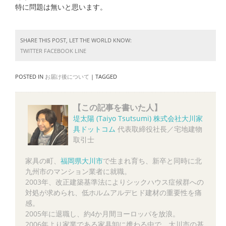
特に問題は無いと思います。
SHARE THIS POST, LET THE WORLD KNOW:
TWITTER
FACEBOOK
LINE
POSTED IN
お届け後について
|
TAGGED
【この記事を書いた人】
堤太陽 (Taiyo Tsutsumi)
株式会社大川家
具ドットコム
代表取締役社長／宅地建物
取引士
家具の町、
福岡県大川市
で生まれ育ち、新卒と同時に北
九州市のマンション業者に就職。
2003年、改正建築基準法によりシックハウス症候群への
対処が求められ、低ホルムアルデヒド建材の重要性を痛
感。
2005年に退職し、約4か月間ヨーロッパを放浪。
2006年より家業である家具卸に携わる中で、大川市の基