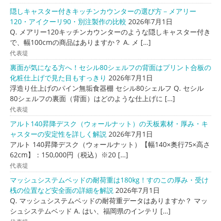
隠しキャスター付きキッチンカウンターの選び方－メアリー
120・アイクーリ90・別注製作の比較
2026年7月1日
Q. メアリー120キッチンカウンターのような隠しキャスター付き
で、幅100cmの商品はありますか？ A. メ […]
代表堤
裏面が気になる方へ！セシル80シェルフの背面はプリント合板の
化粧仕上げで見た目もすっきり
2026年7月1日
浮造り仕上げのパイン無垢食器棚 セシル80シェルフ Q. セシル
80シェルフの裏面（背面）はどのような仕上げに […]
代表堤
アルト140昇降デスク（ウォールナット）の天板素材・厚み・キ
ャスターの安定性を詳しく解説
2026年7月1日
アルト 140昇降デスク（ウォールナット）【幅140×奥行75×高さ
62cm】：150,000円（税込）※20 […]
代表堤
マッシュシステムベッドの耐荷重は180kg！すのこの厚み・受け
桟の位置など安全面の詳細を解説
2026年7月1日
Q. マッシュシステムベッドの耐荷重データはありますか？ マッ
シュシステムベッド A. はい、福岡県のインテリ […]