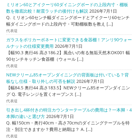
ミリオン60とアイクーリ60ダイニングボードの上段内寸・棚板
数を徹底比較！耐震ラッチの後付けも解説
2026年7月1日
Q. ミリオン60センチ幅ダイニングボードとアイクーリ60センチ
幅ダイニングボードの上段内寸・可動棚板数を教え […]
代表堤
ガラスをポリカーボネートに変更できる食器棚！アンリ90ウォー
ルナットの仕様変更費用
2026年7月1日
【幅90.3 奥行46 高さ186.2】風合いの有る無垢天然木OK001 幅
90センチキッチン食器棚（ウォール […]
代表堤
NEWクリーム85オープンダイニングの背面板は付いている？背
板なし仕様・取り外しの可否を解説
2026年7月1日
【幅84.5 奥行44 高さ183.5】NEWクリーム85オープンダイニン
グ Q. 電子レンジを置くオープンス […]
代表堤
引き出し4杯付きの特注カウンターテーブルの費用は？一本脚・4
本脚の違いと選び方
2026年7月1日
Q. 幅150cm・奥行40cm・高さ70cmのダイニングテーブルを特
注・別注できますか？費用と納期は？ A. […]
代表堤