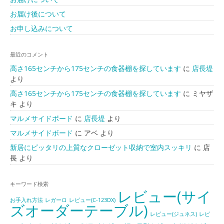
お届け後について
お申し込みについて
最近のコメント
高さ165センチから175センチの食器棚を探しています
に
店長堤
より
高さ165センチから175センチの食器棚を探しています
に
ミヤザ
キ
より
マルメサイドボード
に
店長堤
より
マルメサイドボード
に
アベ
より
新居にピッタリの上質なクローゼット収納で室内スッキリ
に
店
長
より
キーワード検索
レビュー(サイ
お手入れ方法
レガーロ
レビュー(C-123DX)
ズオーダーテーブル)
レビュー(ジュネス)
レビ