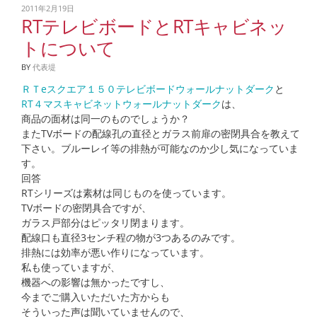
2011年2月19日
RTテレビボードとRTキャビネッ
トについて
BY
代表堤
ＲＴeスクエア１５０テレビボードウォールナットダーク
と
RT４マスキャビネットウォールナットダーク
は、
商品の面材は同一のものでしょうか？
またTVボードの配線孔の直径とガラス前扉の密閉具合を教えて
下さい。ブルーレイ等の排熱が可能なのか少し気になっていま
す。
回答
RTシリーズは素材は同じものを使っています。
TVボードの密閉具合ですが、
ガラス戸部分はピッタリ閉まります。
配線口も直径3センチ程の物が3つあるのみです。
排熱には効率が悪い作りになっています。
私も使っていますが、
機器への影響は無かったですし、
今までご購入いただいた方からも
そういった声は聞いていませんので、