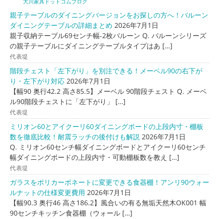
大川家具ドットコムブログ
親子テーブルのダイニングバージョンをお探しの方へ！バルーン
ダイニングテーブルの詳細まとめ
2026年7月1日
親子収納テーブル69センチ幅-2枚バルーン Q. バルーンシリーズ
の親子テーブルにダイニングテーブルタイプはあ […]
代表堤
階段チェスト「左下がり」を別注できる！メーベル90の右下が
り・左下がり対応
2026年7月1日
【幅90 奥行42.2 高さ85.5】メーベル 90階段チェスト Q. メーベ
ル90階段チェストに「左下がり」 […]
代表堤
ミリオン60とアイクーリ60ダイニングボードの上段内寸・棚板
数を徹底比較！耐震ラッチの後付けも解説
2026年7月1日
Q. ミリオン60センチ幅ダイニングボードとアイクーリ60センチ
幅ダイニングボードの上段内寸・可動棚板数を教え […]
代表堤
ガラスをポリカーボネートに変更できる食器棚！アンリ90ウォー
ルナットの仕様変更費用
2026年7月1日
【幅90.3 奥行46 高さ186.2】風合いの有る無垢天然木OK001 幅
90センチキッチン食器棚（ウォール […]