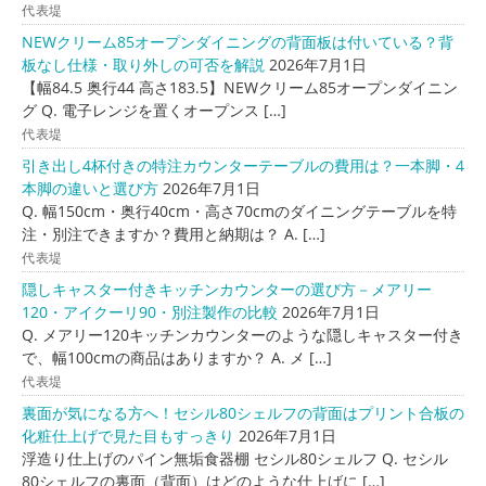
代表堤
NEWクリーム85オープンダイニングの背面板は付いている？背
板なし仕様・取り外しの可否を解説
2026年7月1日
【幅84.5 奥行44 高さ183.5】NEWクリーム85オープンダイニン
グ Q. 電子レンジを置くオープンス […]
代表堤
引き出し4杯付きの特注カウンターテーブルの費用は？一本脚・4
本脚の違いと選び方
2026年7月1日
Q. 幅150cm・奥行40cm・高さ70cmのダイニングテーブルを特
注・別注できますか？費用と納期は？ A. […]
代表堤
隠しキャスター付きキッチンカウンターの選び方－メアリー
120・アイクーリ90・別注製作の比較
2026年7月1日
Q. メアリー120キッチンカウンターのような隠しキャスター付き
で、幅100cmの商品はありますか？ A. メ […]
代表堤
裏面が気になる方へ！セシル80シェルフの背面はプリント合板の
化粧仕上げで見た目もすっきり
2026年7月1日
浮造り仕上げのパイン無垢食器棚 セシル80シェルフ Q. セシル
80シェルフの裏面（背面）はどのような仕上げに […]