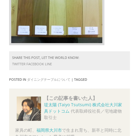
SHARE THIS POST, LET THE WORLD KNOW:
TWITTER
FACEBOOK
LINE
POSTED IN
ダイニングテーブルについて
|
TAGGED
【この記事を書いた人】
堤太陽 (Taiyo Tsutsumi)
株式会社大川家
具ドットコム
代表取締役社長／宅地建物
取引士
家具の町、
福岡県大川市
で生まれ育ち、新卒と同時に北