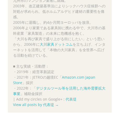
九州市のマンション業者に就職。
2003年、改正建築基準法によりシックハウス症候群への
対処が求められ、低ホルムアルデヒド建材の重要性を痛
感。
2005年に退職し、約4か月間ヨーロッパを放浪。
2006年より家業である家具卸に携わる中で、大川市の基
幹産業「家具製造」の未来に危機感を抱く。
「大川を再び家具で盛り上がる街にしたい」という思い
から、2006年に
大川家具ドットコム
を立ち上げ、インタ
ーネットを活用して「本物の大川家具」を全世界へ広げ
る活動を続けている。
■ 主な実績・活動歴：
・2019年：経営革新認定
・2021年：JETROの越境EC「
Amazon.com Japan
Store
」採択
・2022年：「
デジタルツール等を活用した海外需要拡大
事業
」補助金採択
|
Add my circles on Google+ :
代表堤
View all posts by 代表堤
→