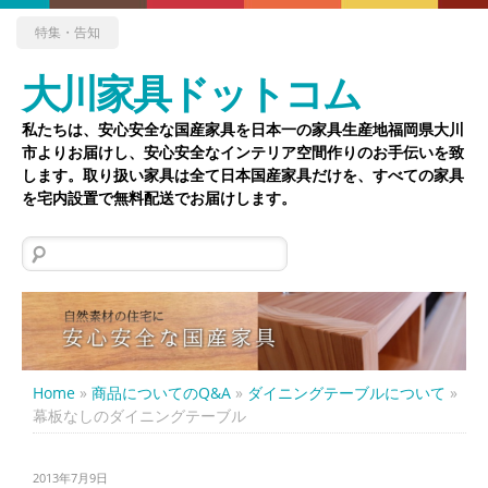
特集・告知
大川家具ドットコム
私たちは、安心安全な国産家具を日本一の家具生産地福岡県大川
市よりお届けし、安心安全なインテリア空間作りのお手伝いを致
します。取り扱い家具は全て日本国産家具だけを、すべての家具
を宅内設置で無料配送でお届けします。
検
索:
Home
»
商品についてのQ&A
»
ダイニングテーブルについて
»
幕板なしのダイニングテーブル
2013年7月9日