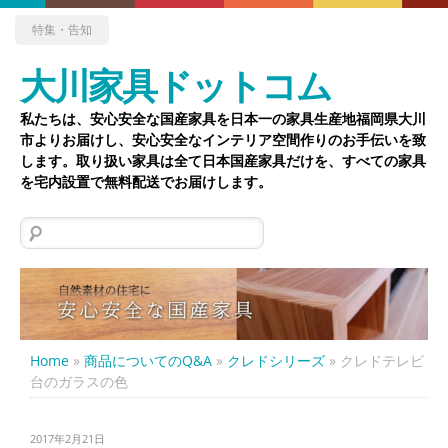
特集・告知
大川家具ドットコム
私たちは、安心安全な国産家具を日本一の家具生産地福岡県大川
市よりお届けし、安心安全なインテリア空間作りのお手伝いを致
します。取り扱い家具は全て日本国産家具だけを、すべての家具
を宅内設置で無料配送でお届けします。
検
索:
Home
»
商品についてのQ&A
»
クレドシリーズ
»
クレドテレビ
台のガラスの色
2017年2月21日