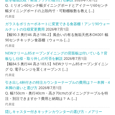
Q. ミリオン60センチ幅ダイニングボードとアイクーリ60センチ
幅ダイニングボードの上段内寸・可動棚板数を教え […]
代表堤
ガラスをポリカーボネートに変更できる食器棚！アンリ90ウォー
ルナットの仕様変更費用
2026年7月1日
【幅90.3 奥行46 高さ186.2】風合いの有る無垢天然木OK001 幅
90センチキッチン食器棚（ウォール […]
代表堤
NEWクリーム85オープンダイニングの背面板は付いている？背
板なし仕様・取り外しの可否を解説
2026年7月1日
【幅84.5 奥行44 高さ183.5】NEWクリーム85オープンダイニン
グ Q. 電子レンジを置くオープンス […]
代表堤
引き出し4杯付きの特注カウンターテーブルの費用は？一本脚・4
本脚の違いと選び方
2026年7月1日
Q. 幅150cm・奥行40cm・高さ70cmのダイニングテーブルを特
注・別注できますか？費用と納期は？ A. […]
代表堤
隠しキャスター付きキッチンカウンターの選び方－メアリー