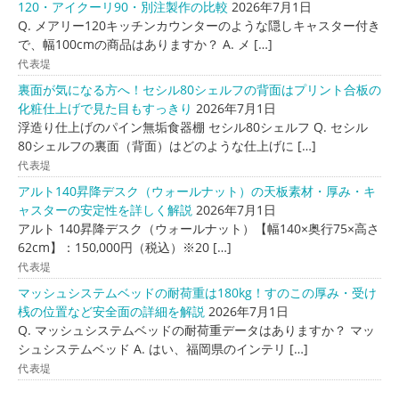
120・アイクーリ90・別注製作の比較
2026年7月1日
Q. メアリー120キッチンカウンターのような隠しキャスター付き
で、幅100cmの商品はありますか？ A. メ […]
代表堤
裏面が気になる方へ！セシル80シェルフの背面はプリント合板の
化粧仕上げで見た目もすっきり
2026年7月1日
浮造り仕上げのパイン無垢食器棚 セシル80シェルフ Q. セシル
80シェルフの裏面（背面）はどのような仕上げに […]
代表堤
アルト140昇降デスク（ウォールナット）の天板素材・厚み・キ
ャスターの安定性を詳しく解説
2026年7月1日
アルト 140昇降デスク（ウォールナット）【幅140×奥行75×高さ
62cm】：150,000円（税込）※20 […]
代表堤
マッシュシステムベッドの耐荷重は180kg！すのこの厚み・受け
桟の位置など安全面の詳細を解説
2026年7月1日
Q. マッシュシステムベッドの耐荷重データはありますか？ マッ
シュシステムベッド A. はい、福岡県のインテリ […]
代表堤