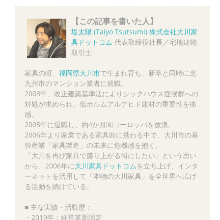
【この記事を書いた人】
堤太陽 (Taiyo Tsutsumi)
株式会社大川家
具ドットコム
代表取締役社長／宅地建物
取引士
家具の町、
福岡県大川市
で生まれ育ち、新卒と同時に北
九州市のマンション業者に就職。
2003年、改正建築基準法によりシックハウス症候群への
対処が求められ、低ホルムアルデヒド建材の重要性を痛
感。
2005年に退職し、約4か月間ヨーロッパを放浪。
2006年より家業である家具卸に携わる中で、大川市の基
幹産業「家具製造」の未来に危機感を抱く。
「大川を再び家具で盛り上がる街にしたい」という思い
から、2006年に
大川家具ドットコム
を立ち上げ、インタ
ーネットを活用して「本物の大川家具」を全世界へ広げ
る活動を続けている。
■ 主な実績・活動歴：
・2019年：経営革新認定