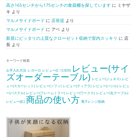
高さ165センチから175センチの食器棚を探しています
に
ミヤザ
キ
より
マルメサイドボード
に
店長堤
より
マルメサイドボード
に
アベ
より
新居にピッタリの上質なクローゼット収納で室内スッキリ
に
店
長
より
キーワード検索
レビュー(サイ
お手入れ方法
レガーロ
レビュー(C-123DX)
ズオーダーテーブル)
レビュー(ジュネス)
レビ
ュー(スカーレット)
レビュー(ソフィ)
レビュー(ティアラ)
レビュー(バジル)
レビュ
ー(パステル)
レビュー(フレームミラー)
レビュー(ワークス)
レビュー(丸テーブル)
商品の使い方
レビュー(紅)
電子レンジ収納