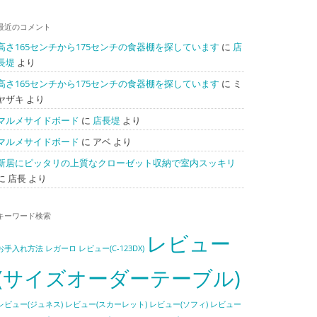
最近のコメント
高さ165センチから175センチの食器棚を探しています
に
店
長堤
より
高さ165センチから175センチの食器棚を探しています
に
ミ
ヤザキ
より
マルメサイドボード
に
店長堤
より
マルメサイドボード
に
アベ
より
新居にピッタリの上質なクローゼット収納で室内スッキリ
に
店長
より
キーワード検索
レビュー
お手入れ方法
レガーロ
レビュー(C-123DX)
(サイズオーダーテーブル)
レビュー(ジュネス)
レビュー(スカーレット)
レビュー(ソフィ)
レビュー