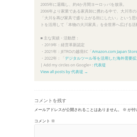
2005年に退職し、約4か月間ヨーロッパを放浪。
2006年より家業である家具卸に携わる中で、大川市
「大川を再び家具で盛り上がる街にしたい」という思い
トを活用して「本物の大川家具」を全世界へ広げる活
■ 主な実績・活動歴：
・2019年：経営革新認定
・2021年：JETROの越境EC「
Amazon.com Japan Stor
・2022年：「
デジタルツール等を活用した海外需要拡
|
Add my circles on Google+ :
代表堤
View all posts by 代表堤
→
コメントを残す
メールアドレスが公開されることはありません。
※
が付
コメント
※