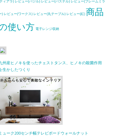
(ティアラ)
レビュー(バジル)
レビュー(パステル)
レビュー(フレームミラ
商品
ー)
レビュー(ワークス)
レビュー(丸テーブル)
レビュー(紅)
の使い方
電子レンジ収納
九州産ヒノキを使ったチェストタンス、ヒノキの殺菌作用
を生かしたつくり
ミューク200センチ幅テレビボードウォールナット