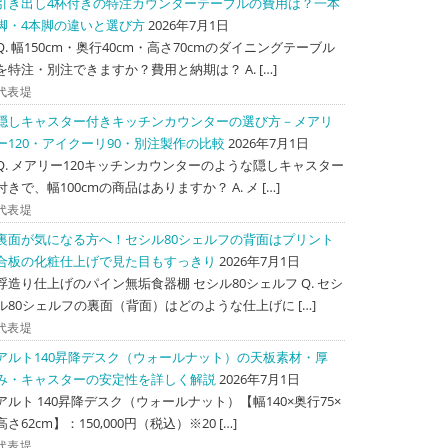
引き出し4杯付きの特注カウンターテーブルの費用は？一本
脚・4本脚の違いと選び方
2026年7月1日
Q. 幅150cm・奥行40cm・高さ70cmのダイニングテーブル
を特注・別注できますか？費用と納期は？ A. […]
代表堤
隠しキャスター付きキッチンカウンターの選び方－メアリ
ー120・アイクーリ90・別注製作の比較
2026年7月1日
Q. メアリー120キッチンカウンターのような隠しキャスター
付きで、幅100cmの商品はありますか？ A. メ […]
代表堤
裏面が気になる方へ！セシル80シェルフの背面はプリント
合板の化粧仕上げで見た目もすっきり
2026年7月1日
浮造り仕上げのパイン無垢食器棚 セシル80シェルフ Q. セシ
ル80シェルフの裏面（背面）はどのような仕上げに […]
代表堤
アルト140昇降デスク（ウォールナット）の天板素材・厚
み・キャスターの安定性を詳しく解説
2026年7月1日
アルト 140昇降デスク（ウォールナット）【幅140×奥行75×
高さ62cm】：150,000円（税込）※20 […]
代表堤