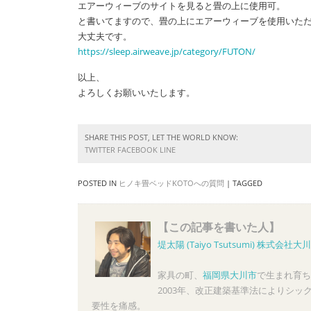
エアーウィーブのサイトを見ると畳の上に使用可。
と書いてますので、畳の上にエアーウィーブを使用いた
大丈夫です。
https://sleep.airweave.jp/category/FUTON/
以上、
よろしくお願いいたします。
SHARE THIS POST, LET THE WORLD KNOW:
TWITTER
FACEBOOK
LINE
POSTED IN
ヒノキ畳ベッドKOTOへの質問
|
TAGGED
【この記事を書いた人】
堤太陽 (Taiyo Tsutsumi)
株式会社大川
家具の町、
福岡県大川市
で生まれ育ち
2003年、改正建築基準法によりシ
要性を痛感。