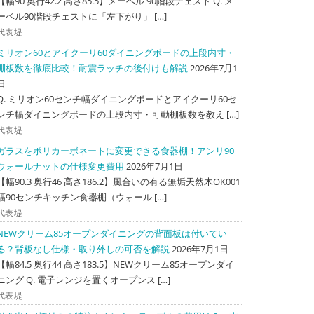
【幅90 奥行42.2 高さ85.5】メーベル 90階段チェスト Q. メ
ーベル90階段チェストに「左下がり」 […]
代表堤
ミリオン60とアイクーリ60ダイニングボードの上段内寸・
棚板数を徹底比較！耐震ラッチの後付けも解説
2026年7月1
日
Q. ミリオン60センチ幅ダイニングボードとアイクーリ60セ
ンチ幅ダイニングボードの上段内寸・可動棚板数を教え […]
代表堤
ガラスをポリカーボネートに変更できる食器棚！アンリ90
ウォールナットの仕様変更費用
2026年7月1日
【幅90.3 奥行46 高さ186.2】風合いの有る無垢天然木OK001
幅90センチキッチン食器棚（ウォール […]
代表堤
NEWクリーム85オープンダイニングの背面板は付いてい
る？背板なし仕様・取り外しの可否を解説
2026年7月1日
【幅84.5 奥行44 高さ183.5】NEWクリーム85オープンダイ
ニング Q. 電子レンジを置くオープンス […]
代表堤