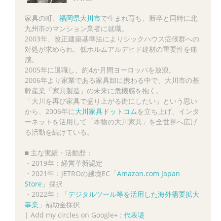
家具の町、
福岡県大川市
で生まれ育ち、新卒と同時に北
九州市のマンション業者に就職。
2003年、改正建築基準法によりシックハウス症候群への
対処が求められ、低ホルムアルデヒド建材の重要性を痛
感。
2005年に退職し、約4か月間ヨーロッパを放浪。
2006年より家業である家具卸に携わる中で、大川市の基
幹産業「家具製造」の未来に危機感を抱く。
「大川を再び家具で盛り上がる街にしたい」という思い
から、2006年に
大川家具ドットコム
を立ち上げ、インタ
ーネットを活用して「本物の大川家具」を全世界へ広げ
る活動を続けている。
■ 主な実績・活動歴：
・2019年：経営革新認定
・2021年：JETROの越境EC「
Amazon.com Japan
Store
」採択
・2022年：「
デジタルツール等を活用した海外需要拡大
事業
」補助金採択
|
Add my circles on Google+ :
代表堤