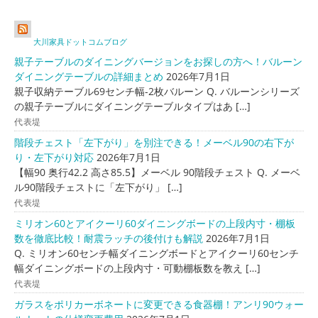
大川家具ドットコムブログ
親子テーブルのダイニングバージョンをお探しの方へ！バルーン
ダイニングテーブルの詳細まとめ
2026年7月1日
親子収納テーブル69センチ幅-2枚バルーン Q. バルーンシリーズ
の親子テーブルにダイニングテーブルタイプはあ […]
代表堤
階段チェスト「左下がり」を別注できる！メーベル90の右下が
り・左下がり対応
2026年7月1日
【幅90 奥行42.2 高さ85.5】メーベル 90階段チェスト Q. メーベ
ル90階段チェストに「左下がり」 […]
代表堤
ミリオン60とアイクーリ60ダイニングボードの上段内寸・棚板
数を徹底比較！耐震ラッチの後付けも解説
2026年7月1日
Q. ミリオン60センチ幅ダイニングボードとアイクーリ60センチ
幅ダイニングボードの上段内寸・可動棚板数を教え […]
代表堤
ガラスをポリカーボネートに変更できる食器棚！アンリ90ウォー