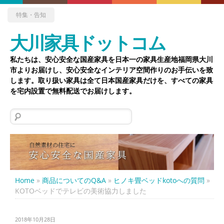
特集・告知
大川家具ドットコム
私たちは、安心安全な国産家具を日本一の家具生産地福岡県大川
市よりお届けし、安心安全なインテリア空間作りのお手伝いを致
します。取り扱い家具は全て日本国産家具だけを、すべての家具
を宅内設置で無料配送でお届けします。
検
索:
Home
»
商品についてのQ&A
»
ヒノキ畳ベッドkotoへの質問
»
KOTOベッドでテレビの美術協力しました
2018年10月28日