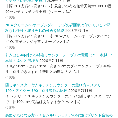
ルナットの仕様変更費用
2026年7月1日
【幅90.3 奥行46 高さ186.2】風合いの有る無垢天然木OK001 幅
90センチキッチン食器棚（ウォール […]
代表堤
NEWクリーム85オープンダイニングの背面板は付いている？背
板なし仕様・取り外しの可否を解説
2026年7月1日
【幅84.5 奥行44 高さ183.5】NEWクリーム85オープンダイニン
グ Q. 電子レンジを置くオープンス […]
代表堤
引き出し4杯付きの特注カウンターテーブルの費用は？一本脚・4
本脚の違いと選び方
2026年7月1日
Q. 幅150cm・奥行40cm・高さ70cmのダイニングテーブルを特
注・別注できますか？費用と納期は？ A. […]
代表堤
隠しキャスター付きキッチンカウンターの選び方－メアリー
120・アイクーリ90・別注製作の比較
2026年7月1日
Q. メアリー120キッチンカウンターのような隠しキャスター付き
で、幅100cmの商品はありますか？ A. メ […]
代表堤
裏面が気になる方へ！セシル80シェルフの背面はプリント合板の