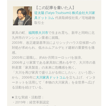
【この記事を書いた人】
堤太陽 (Taiyo Tsutsumi)
株式会社大川家
具ドットコム
代表取締役社長／宅地建物
取引士
家具の町、
福岡県大川市
で生まれ育ち、新卒と同時に北
九州市のマンション業者に就職。
2003年、改正建築基準法によりシックハウス症候群への
対処が求められ、低ホルムアルデヒド建材の重要性を痛
感。
2005年に退職し、約4か月間ヨーロッパを放浪。
2006年より家業である家具卸に携わる中で、大川市の基
幹産業「家具製造」の未来に危機感を抱く。
「大川を再び家具で盛り上がる街にしたい」という思い
から、2006年に
大川家具ドットコム
を立ち上げ、インタ
ーネットを活用して「本物の大川家具」を全世界へ広げ
る活動を続けている。
■ 主な実績・活動歴：
・2019年：経営革新認定