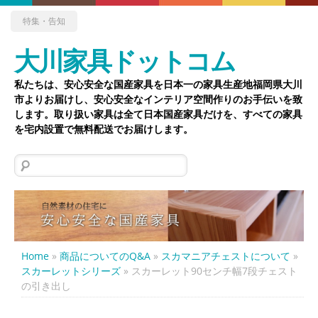
特集・告知
大川家具ドットコム
私たちは、安心安全な国産家具を日本一の家具生産地福岡県大川
市よりお届けし、安心安全なインテリア空間作りのお手伝いを致
します。取り扱い家具は全て日本国産家具だけを、すべての家具
を宅内設置で無料配送でお届けします。
検
索:
Home
»
商品についてのQ&A
»
スカマニアチェストについて
»
スカーレットシリーズ
»
スカーレット90センチ幅7段チェスト
の引き出し