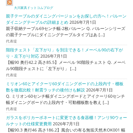
大川家具ドットコムブログ
親子テーブルのダイニングバージョンをお探しの方へ！バルーン
ダイニングテーブルの詳細まとめ
2026年7月1日
親子収納テーブル69センチ幅-2枚バルーン Q. バルーンシリーズ
の親子テーブルにダイニングテーブルタイプはあ […]
代表堤
階段チェスト「左下がり」を別注できる！メーベル90の右下が
り・左下がり対応
2026年7月1日
【幅90 奥行42.2 高さ85.5】メーベル 90階段チェスト Q. メーベ
ル90階段チェストに「左下がり」 […]
代表堤
ミリオン60とアイクーリ60ダイニングボードの上段内寸・棚板
数を徹底比較！耐震ラッチの後付けも解説
2026年7月1日
Q. ミリオン60センチ幅ダイニングボードとアイクーリ60センチ
幅ダイニングボードの上段内寸・可動棚板数を教え […]
代表堤
ガラスをポリカーボネートに変更できる食器棚！アンリ90ウォー
ルナットの仕様変更費用
2026年7月1日
【幅90.3 奥行46 高さ186.2】風合いの有る無垢天然木OK001 幅