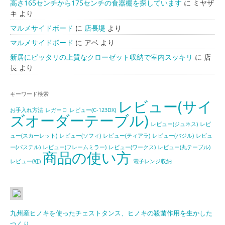
高さ165センチから175センチの食器棚を探しています
に
ミヤザ
キ
より
マルメサイドボード
に
店長堤
より
マルメサイドボード
に
アベ
より
新居にピッタリの上質なクローゼット収納で室内スッキリ
に
店
長
より
キーワード検索
レビュー(サイ
お手入れ方法
レガーロ
レビュー(C-123DX)
ズオーダーテーブル)
レビュー(ジュネス)
レビ
ュー(スカーレット)
レビュー(ソフィ)
レビュー(ティアラ)
レビュー(バジル)
レビュ
ー(パステル)
レビュー(フレームミラー)
レビュー(ワークス)
レビュー(丸テーブル)
商品の使い方
レビュー(紅)
電子レンジ収納
九州産ヒノキを使ったチェストタンス、ヒノキの殺菌作用を生かした
つくり