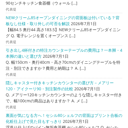
90センチキッチン食器棚（ウォール […]
代表堤
NEWクリーム85オープンダイニングの背面板は付いている？背
板なし仕様・取り外しの可否を解説
2026年7月1日
【幅84.5 奥行44 高さ183.5】NEWクリーム85オープンダイニン
グ Q. 電子レンジを置くオープンス […]
代表堤
引き出し4杯付きの特注カウンターテーブルの費用は？一本脚・4
本脚の違いと選び方
2026年7月1日
Q. 幅150cm・奥行40cm・高さ70cmのダイニングテーブルを特
注・別注できますか？費用と納期は？ A. […]
代表堤
隠しキャスター付きキッチンカウンターの選び方－メアリー
120・アイクーリ90・別注製作の比較
2026年7月1日
Q. メアリー120キッチンカウンターのような隠しキャスター付き
で、幅100cmの商品はありますか？ A. メ […]
代表堤
裏面が気になる方へ！セシル80シェルフの背面はプリント合板の
化粧仕上げで見た目もすっきり
2026年7月1日
浮造り仕上げのパイン無垢食器棚 セシル80シェルフ Q. セシル