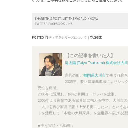
その他、ご不明な点がございましたらご連絡ください。
SHARE THIS POST, LET THE WORLD KNOW:
TWITTER
FACEBOOK
LINE
POSTED IN
ティアラシリーズについて
|
TAGGED
【この記事を書いた人】
堤太陽 (Taiyo Tsutsumi)
株式会社大川
家具の町、
福岡県大川市
で生まれ育ち
2003年、改正建築基準法によりシ
要性を痛感。
2005年に退職し、約4か月間ヨーロッパを放浪。
2006年より家業である家具卸に携わる中で、大川市
「大川を再び家具で盛り上がる街にしたい」という思い
トを活用して「本物の大川家具」を全世界へ広げる活
■ 主な実績・活動歴：