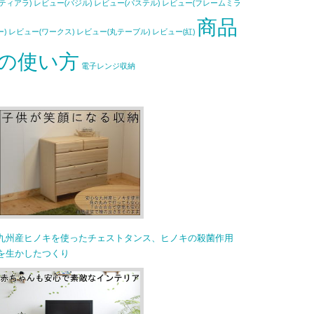
(ティアラ)
レビュー(バジル)
レビュー(パステル)
レビュー(フレームミラ
商品
ー)
レビュー(ワークス)
レビュー(丸テーブル)
レビュー(紅)
の使い方
電子レンジ収納
九州産ヒノキを使ったチェストタンス、ヒノキの殺菌作用
を生かしたつくり