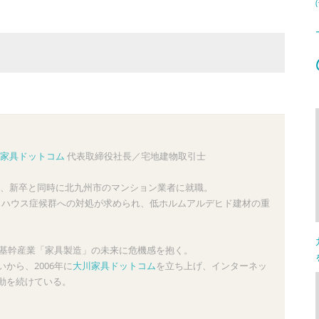
家具ドットコム
代表取締役社長／宅地建物取引士
、新卒と同時に北九州市のマンション業者に就職。
ックハウス症候群への対処が求められ、低ホルムアルデヒド建材の重
の基幹産業「家具製造」の未来に危機感を抱く。
から、2006年に
大川家具ドットコム
を立ち上げ、インターネッ
動を続けている。