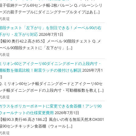
親子収納テーブル69センチ幅-2枚バルーン Q. バルーンシリ
ーズの親子テーブルにダイニングテーブルタイプはあ […]
代表堤
階段チェスト「左下がり」を別注できる！メーベル90の右
下がり・左下がり対応
2026年7月1日
【幅90 奥行42.2 高さ85.5】メーベル 90階段チェスト Q. メ
ーベル90階段チェストに「左下がり」 […]
代表堤
ミリオン60とアイクーリ60ダイニングボードの上段内寸・
棚板数を徹底比較！耐震ラッチの後付けも解説
2026年7月1
日
Q. ミリオン60センチ幅ダイニングボードとアイクーリ60セ
ンチ幅ダイニングボードの上段内寸・可動棚板数を教え […]
代表堤
ガラスをポリカーボネートに変更できる食器棚！アンリ90
ウォールナットの仕様変更費用
2026年7月1日
【幅90.3 奥行46 高さ186.2】風合いの有る無垢天然木OK001
幅90センチキッチン食器棚（ウォール […]
代表堤