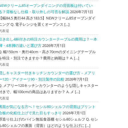
NEWクリーム85オープンダイニングの背面板は付いてい
る？背板なし仕様・取り外しの可否を解説
2026年7月1日
【幅84.5 奥行44 高さ183.5】NEWクリーム85オープンダイ
ニング Q. 電子レンジを置くオープンス […]
代表堤
引き出し4杯付きの特注カウンターテーブルの費用は？一本
脚・4本脚の違いと選び方
2026年7月1日
Q. 幅150cm・奥行40cm・高さ70cmのダイニングテーブル
を特注・別注できますか？費用と納期は？ A. […]
代表堤
隠しキャスター付きキッチンカウンターの選び方－メアリ
ー120・アイクーリ90・別注製作の比較
2026年7月1日
Q. メアリー120キッチンカウンターのような隠しキャスター
付きで、幅100cmの商品はありますか？ A. メ […]
代表堤
裏面が気になる方へ！セシル80シェルフの背面はプリント
合板の化粧仕上げで見た目もすっきり
2026年7月1日
浮造り仕上げのパイン無垢食器棚 セシル80シェルフ Q. セシ
ル80シェルフの裏面（背面）はどのような仕上げに […]