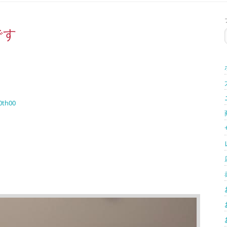
です
0th00