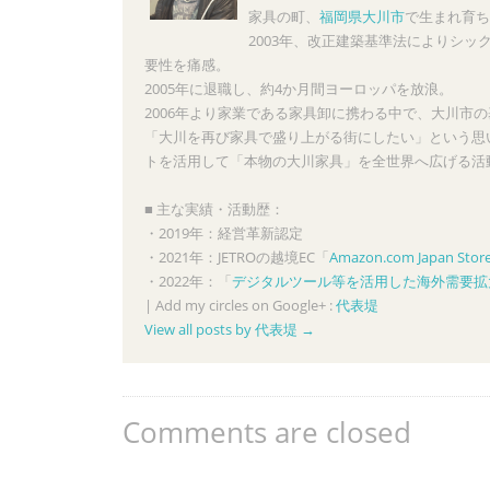
家具の町、
福岡県大川市
で生まれ育ち
2003年、改正建築基準法によりシ
要性を痛感。
2005年に退職し、約4か月間ヨーロッパを放浪。
2006年より家業である家具卸に携わる中で、大川市
「大川を再び家具で盛り上がる街にしたい」という思い
トを活用して「本物の大川家具」を全世界へ広げる活
■ 主な実績・活動歴：
・2019年：経営革新認定
・2021年：JETROの越境EC「
Amazon.com Japan Stor
・2022年：「
デジタルツール等を活用した海外需要拡
|
Add my circles on Google+ :
代表堤
View all posts by 代表堤
→
Comments are closed