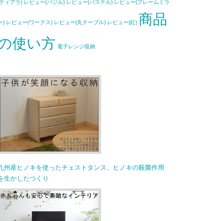
(ティアラ)
レビュー(バジル)
レビュー(パステル)
レビュー(フレームミラ
商品
ー)
レビュー(ワークス)
レビュー(丸テーブル)
レビュー(紅)
の使い方
電子レンジ収納
九州産ヒノキを使ったチェストタンス、ヒノキの殺菌作用
を生かしたつくり