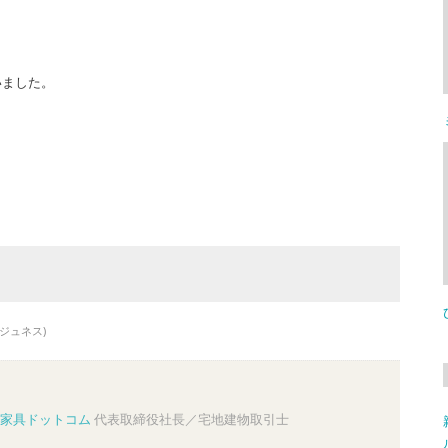
いました。
ジュネス)
家具ドットコム
代表取締役社長／宅地建物取引士