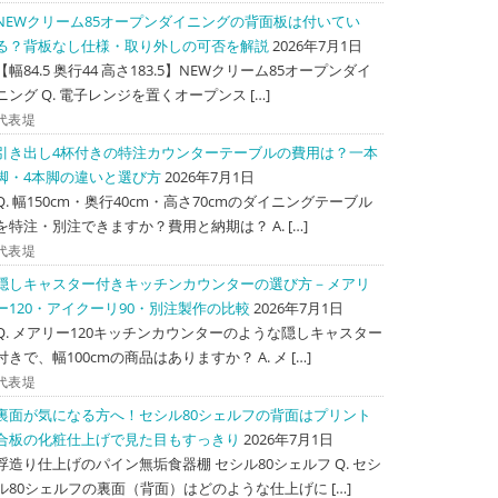
NEWクリーム85オープンダイニングの背面板は付いてい
る？背板なし仕様・取り外しの可否を解説
2026年7月1日
【幅84.5 奥行44 高さ183.5】NEWクリーム85オープンダイ
ニング Q. 電子レンジを置くオープンス […]
代表堤
引き出し4杯付きの特注カウンターテーブルの費用は？一本
脚・4本脚の違いと選び方
2026年7月1日
Q. 幅150cm・奥行40cm・高さ70cmのダイニングテーブル
を特注・別注できますか？費用と納期は？ A. […]
代表堤
隠しキャスター付きキッチンカウンターの選び方－メアリ
ー120・アイクーリ90・別注製作の比較
2026年7月1日
Q. メアリー120キッチンカウンターのような隠しキャスター
付きで、幅100cmの商品はありますか？ A. メ […]
代表堤
裏面が気になる方へ！セシル80シェルフの背面はプリント
合板の化粧仕上げで見た目もすっきり
2026年7月1日
浮造り仕上げのパイン無垢食器棚 セシル80シェルフ Q. セシ
ル80シェルフの裏面（背面）はどのような仕上げに […]