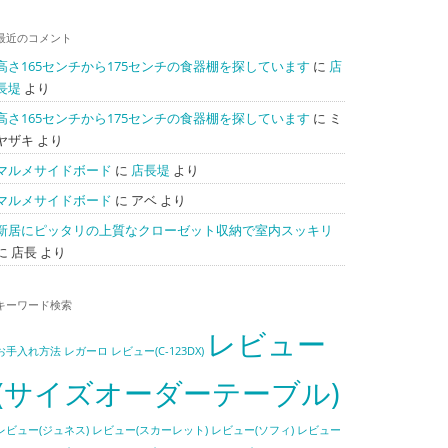
最近のコメント
高さ165センチから175センチの食器棚を探しています
に
店
長堤
より
高さ165センチから175センチの食器棚を探しています
に
ミ
ヤザキ
より
マルメサイドボード
に
店長堤
より
マルメサイドボード
に
アベ
より
新居にピッタリの上質なクローゼット収納で室内スッキリ
に
店長
より
キーワード検索
レビュー
お手入れ方法
レガーロ
レビュー(C-123DX)
(サイズオーダーテーブル)
レビュー(ジュネス)
レビュー(スカーレット)
レビュー(ソフィ)
レビュー