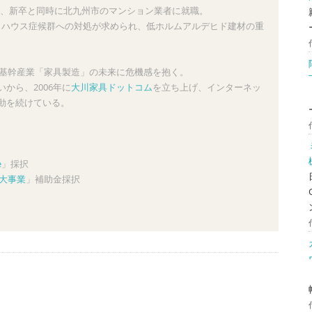
、新卒と同時に北九州市のマンション業者に就職。
ックハウス症候群への対処が求められ、低ホルムアルデヒド建材の重
の基幹産業「家具製造」の未来に危機感を抱く。
から、2006年に
大川家具ドットコム
を立ち上げ、インターネッ
動を続けている。
e
」採択
大事業
」補助金採択