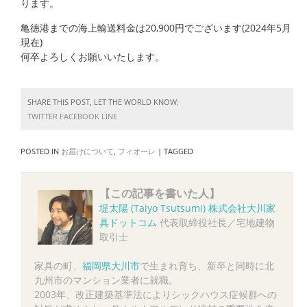
ります。
亀徳港までの海上輸送料金は20,900円でございます(2024年5月
現在)
何卒よろしくお願いいたします。
SHARE THIS POST, LET THE WORLD KNOW:
TWITTER
FACEBOOK
LINE
POSTED IN
お届けについて
,
フィオーレ
|
TAGGED
【この記事を書いた人】
堤太陽 (Taiyo Tsutsumi)
株式会社大川家
具ドットコム
代表取締役社長／宅地建物
取引士
家具の町、
福岡県大川市
で生まれ育ち、新卒と同時に北
九州市のマンション業者に就職。
2003年、改正建築基準法によりシックハウス症候群への