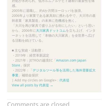
対処が求められ、低ホルムアルデヒド建材の重要性を痛
感。
2005年に退職し、約4か月間ヨーロッパを放浪。
2006年より家業である家具卸に携わる中で、大川市の基
幹産業「家具製造」の未来に危機感を抱く。
「大川を再び家具で盛り上がる街にしたい」という思い
から、2006年に
大川家具ドットコム
を立ち上げ、インタ
ーネットを活用して「本物の大川家具」を全世界へ広げ
る活動を続けている。
■ 主な実績・活動歴：
・2019年：経営革新認定
・2021年：JETROの越境EC「
Amazon.com Japan
Store
」採択
・2022年：「
デジタルツール等を活用した海外需要拡大
事業
」補助金採択
|
Add my circles on Google+ :
代表堤
View all posts by 代表堤
→
Comments are closed