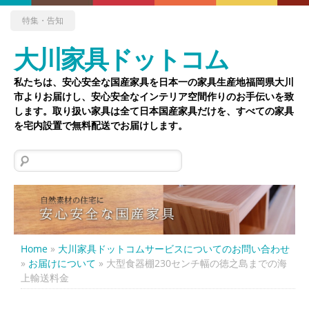
特集・告知
大川家具ドットコム
私たちは、安心安全な国産家具を日本一の家具生産地福岡県大川
市よりお届けし、安心安全なインテリア空間作りのお手伝いを致
します。取り扱い家具は全て日本国産家具だけを、すべての家具
を宅内設置で無料配送でお届けします。
検
索:
Home
»
大川家具ドットコムサービスについてのお問い合わせ
»
お届けについて
»
大型食器棚230センチ幅の徳之島までの海
上輸送料金