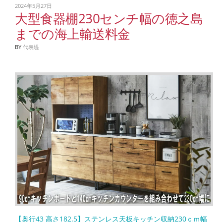
2024年5月27日
大型食器棚230センチ幅の徳之島
までの海上輸送料金
BY
代表堤
【奥行43 高さ182.5】ステンレス天板キッチン収納230ｃｍ幅