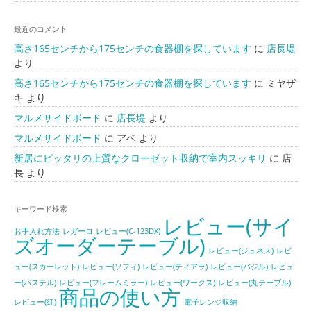
最近のコメント
高さ165センチから175センチの食器棚を探しています
に
店長堤
より
高さ165センチから175センチの食器棚を探しています
に
ミヤザ
キ
より
マルメサイドボード
に
店長堤
より
マルメサイドボード
に
アベ
より
新居にピッタリの上質なクローゼット収納で室内スッキリ
に
店
長
より
キーワード検索
レビュー(サイ
お手入れ方法
レガーロ
レビュー(C-123DX)
ズオーダーテーブル)
レビュー(ジュネス)
レビ
ュー(スカーレット)
レビュー(ソフィ)
レビュー(ティアラ)
レビュー(バジル)
レビュ
ー(パステル)
レビュー(フレームミラー)
レビュー(ワークス)
レビュー(丸テーブル)
商品の使い方
レビュー(紅)
電子レンジ収納