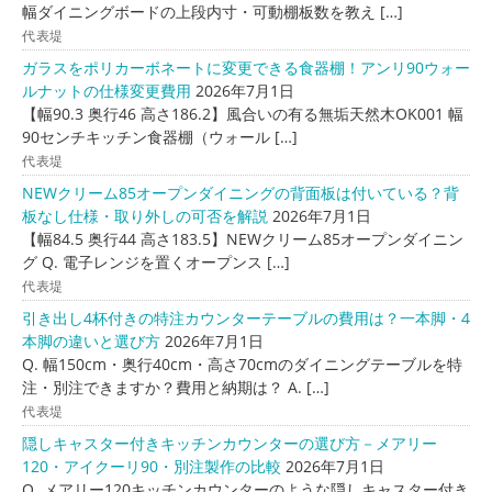
幅ダイニングボードの上段内寸・可動棚板数を教え […]
代表堤
ガラスをポリカーボネートに変更できる食器棚！アンリ90ウォー
ルナットの仕様変更費用
2026年7月1日
【幅90.3 奥行46 高さ186.2】風合いの有る無垢天然木OK001 幅
90センチキッチン食器棚（ウォール […]
代表堤
NEWクリーム85オープンダイニングの背面板は付いている？背
板なし仕様・取り外しの可否を解説
2026年7月1日
【幅84.5 奥行44 高さ183.5】NEWクリーム85オープンダイニン
グ Q. 電子レンジを置くオープンス […]
代表堤
引き出し4杯付きの特注カウンターテーブルの費用は？一本脚・4
本脚の違いと選び方
2026年7月1日
Q. 幅150cm・奥行40cm・高さ70cmのダイニングテーブルを特
注・別注できますか？費用と納期は？ A. […]
代表堤
隠しキャスター付きキッチンカウンターの選び方－メアリー
120・アイクーリ90・別注製作の比較
2026年7月1日
Q. メアリー120キッチンカウンターのような隠しキャスター付き