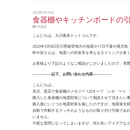
2023年5月16日
食器棚やキッチンボードの
BY
代表堤
こんにちは、大川家具ドットコムです。
2023年5月8日石川県能登地方の地震や11日千葉や鹿児
昨今皆さんは、地震への対策等を考えるタイミングが多
お客様より下記のようなご相談がございましたので、実
—————
以下、お問い合わせ内容
—————
こんにちは。
先日、貴店で食器棚のメモリー 120オーフ゜ンホ゛ート
購入した食器棚の地震対策について相談させて頂きたい
購入後にいくつか地震対策を施したのですが、地震発生
自動で作動するラッチのようなものが取り付け可能であ
いません。
不躾な質問になってしまいますが、何か良いアイデアな