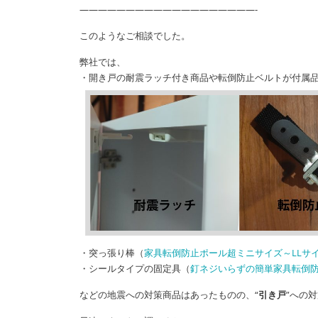
———————————————————-
このようなご相談でした。
弊社では、
・開き戸の耐震ラッチ付き商品や転倒防止ベルトが付属
・突っ張り棒（
家具転倒防止ポール超ミニサイズ～LLサ
・シールタイプの固定具（
釘ネジいらずの簡単家具転倒
などの地震への対策商品はあったものの、“
引き戸
”への