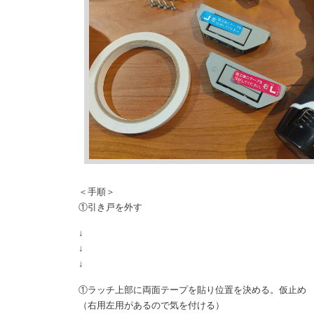
＜手順＞
①引き戸を外す
↓
↓
↓
①ラッチ上部に両面テープを貼り位置を決める。仮止め
（右用左用があるので気を付ける）