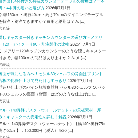
引き出し4杯付きの特注カウンターテーブルの費用は？一本
脚・4本脚の違いと選び方
2026年7月1日
Q. 幅150cm・奥行40cm・高さ70cmのダイニングテーブル
を特注・別注できますか？費用と納期は？ A. […]
代表堤
隠しキャスター付きキッチンカウンターの選び方－メアリ
ー120・アイクーリ90・別注製作の比較
2026年7月1日
Q. メアリー120キッチンカウンターのような隠しキャスター
付きで、幅100cmの商品はありますか？ A. メ […]
代表堤
裏面が気になる方へ！セシル80シェルフの背面はプリント
合板の化粧仕上げで見た目もすっきり
2026年7月1日
浮造り仕上げのパイン無垢食器棚 セシル80シェルフ Q. セシ
ル80シェルフの裏面（背面）はどのような仕上げに […]
代表堤
アルト140昇降デスク（ウォールナット）の天板素材・厚
み・キャスターの安定性を詳しく解説
2026年7月1日
アルト 140昇降デスク（ウォールナット）【幅140×奥行75×
高さ62cm】：150,000円（税込）※20 […]
代表堤