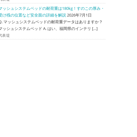
マッシュシステムベッドの耐荷重は180kg！すのこの厚み・
受け桟の位置など安全面の詳細を解説
2026年7月1日
Q. マッシュシステムベッドの耐荷重データはありますか？
マッシュシステムベッド A. はい、福岡県のインテリ […]
代表堤