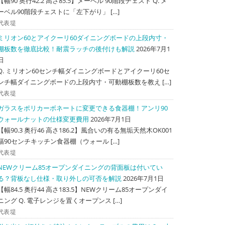
【幅90 奥行42.2 高さ85.5】メーベル 90階段チェスト Q. メ
ーベル90階段チェストに「左下がり」 […]
代表堤
ミリオン60とアイクーリ60ダイニングボードの上段内寸・
棚板数を徹底比較！耐震ラッチの後付けも解説
2026年7月1
日
Q. ミリオン60センチ幅ダイニングボードとアイクーリ60セ
ンチ幅ダイニングボードの上段内寸・可動棚板数を教え […]
代表堤
ガラスをポリカーボネートに変更できる食器棚！アンリ90
ウォールナットの仕様変更費用
2026年7月1日
【幅90.3 奥行46 高さ186.2】風合いの有る無垢天然木OK001
幅90センチキッチン食器棚（ウォール […]
代表堤
NEWクリーム85オープンダイニングの背面板は付いてい
る？背板なし仕様・取り外しの可否を解説
2026年7月1日
【幅84.5 奥行44 高さ183.5】NEWクリーム85オープンダイ
ニング Q. 電子レンジを置くオープンス […]
代表堤