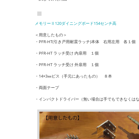
メモリーⅡ120ダイニングボード154センチ高
＜用意したもの＞
・PFR-HT(引き戸用耐震ラッチ)本体 右用左用 各１個
・PFR-HT ラッチ受け 内扉用 １個
・PFR-HT ラッチ受け 外扉用 １個
・14×3㎜ビス（手元にあったもの） ８本
・両面テープ
・インパクトドライバー（無い場合は手でもできなくは