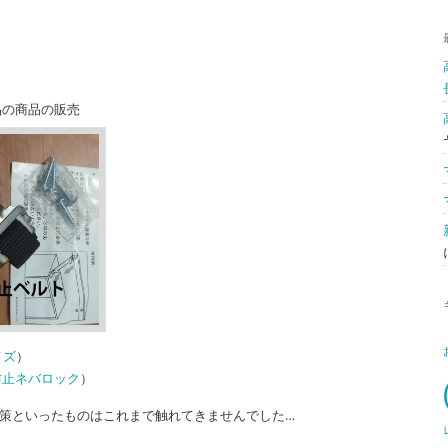
品の商品の販売
イズ
）
防止ネバロック
）
対策といったものはこれまで触れてきませんでした…