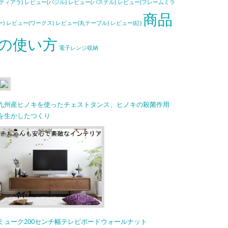
(ティアラ)
レビュー(バジル)
レビュー(パステル)
レビュー(フレームミラ
商品
ー)
レビュー(ワークス)
レビュー(丸テーブル)
レビュー(紅)
の使い方
電子レンジ収納
九州産ヒノキを使ったチェストタンス、ヒノキの殺菌作用
を生かしたつくり
ミューク200センチ幅テレビボードウォールナット