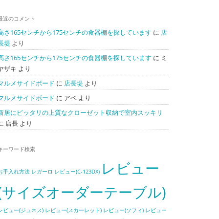
最近のコメント
高さ165センチから175センチの食器棚を探しています
に
店
長堤
より
高さ165センチから175センチの食器棚を探しています
に
ミ
ヤザキ
より
マルメサイドボード
に
店長堤
より
マルメサイドボード
に
アベ
より
新居にピッタリの上質なクローゼット収納で室内スッキリ
に
店長
より
キーワード検索
レビュー
お手入れ方法
レガーロ
レビュー(C-123DX)
(サイズオーダーテーブル)
レビュー(ジュネス)
レビュー(スカーレット)
レビュー(ソフィ)
レビュー