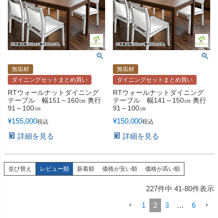
無垢材
無垢材
ダイニングセットまとめ買い
ダイニングセットまとめ買い
RTウォールナットダイニング
RTウォールナットダイニング
テーブル 幅151～160㎝ 奥行
テーブル 幅141～150㎝ 奥行
91～100㎝
91～100㎝
¥
155,000
¥
150,000
税込
税込
詳細を見る
詳細を見る
並び替え
レビュー順
新着順
価格が安い順
価格が高い順
227
件中
41
-
80
件表示
1
2
3
…
6