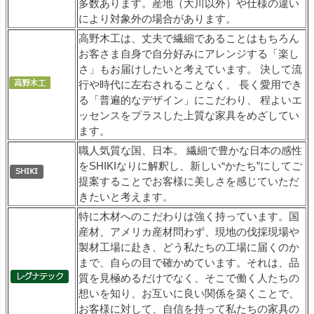
多数あります。産地（大川以外）や仕様の違い
により対象外の場合があります。
高野木工は、丈夫で繊細であることはもちろん
お客さま自身で自分好みにアレンジする「楽し
さ」もお届けしたいと考えています。 決して流
行や時代に左右されることなく、 長く愛用でき
る「普遍的なデザイン」にこだわり、 程よいエ
ッセンスをプラスした上質な家具をめざしてい
ます。
職人気質な国、日本。 繊細で豊かな日本の感性
をSHIKIなりに解釈し、新しい“かたち”にしてご
提案することでお客様に美しさを感じていただ
きたいと考えます。
特に木材へのこだわりは強く持っています。国
産材、アメリカ産材問わず、現地の伐採現場や
製材工場に赴き、どう私たちの工場に届くのか
まで、自らの目で確かめています。それは、品
質を見極めるだけでなく、そこで働く人たちの
想いを知り、お互いに良い関係を築くことで、
お客様に対して、自信を持って私たちの家具の