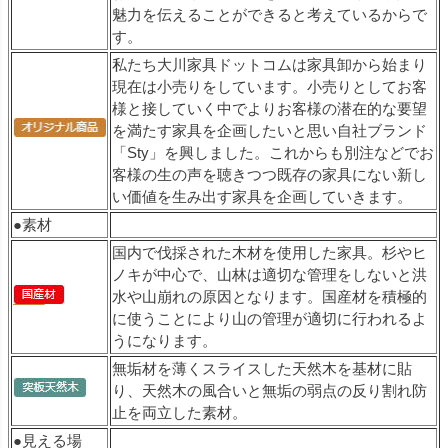
魅力を伝えることができると考えているからで
す。
私たち大川家具ドットコムは家具卸から始まり
現在は小売りをしています。小売りとしてお客
様と接していく中でよりお客様の潜在的な要望
を満たす家具を企画したいと思い自社ブランド
「Sty」を興しました。これからも別注などでお
客様の生の声を聴きつつ既存の家具にない新し
い価値を生み出す家具を企画していきます。
●素材
国内で伐採された木材を使用した家具。杉やヒ
ノキが中心で、山林は適切な管理をしないと洪
水や山崩れの原因となります。国産材を積極的
に使うことにより山の管理が適切に行われるよ
うになります。
無垢材を薄くスライスした天然木を基材に貼
り、天然木の風合いと無垢の弱点の反り割れ防
止を両立した素材。
●見える場