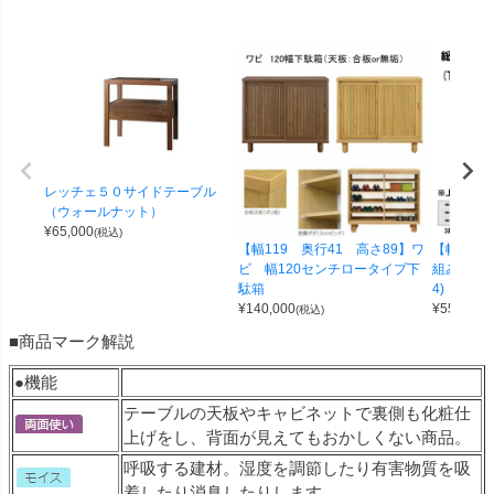
レッチェ５０サイドテーブル
（ウォールナット）
¥
65,000
(税込)
【幅119 奥行41 高さ89】ワ
【幅100 
ビ 幅120センチロータイプ下
組み合わせ
駄箱
4)
¥
140,000
¥
55,000
(税込)
(
■商品マーク解説
●機能
テーブルの天板やキャビネットで裏側も化粧仕
上げをし、背面が見えてもおかしくない商品。
呼吸する建材。湿度を調節したり有害物質を吸
着したり消臭したりします。