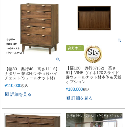
高野木工
【幅120 奥行37(52) 高さ
【幅80 奥行46 高さ111.6】
91】VINE ヴィネ120スライド
ナタリー 幅80センチ-5段ハイ
扉ウォールナット材本体＆天板
チェスト(ウォールナット材)
オプション
¥
110,000
税込
¥
183,000
税込
詳細を見る
詳細を見る