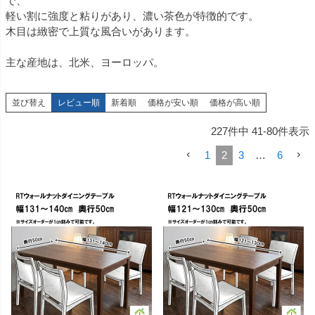
で、
軽い割に強度と粘りがあり、濃い茶色が特徴的です。
木目は緻密で上質な風合いがあります。
主な産地は、北米、ヨーロッパ。
並び替え
レビュー順
新着順
価格が安い順
価格が高い順
227
件中
41
-
80
件表示
1
2
3
…
6