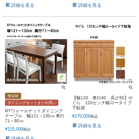
詳細を見る
詳細を見る
無垢材
【幅120 奥行40 高さ95】や
ぐら 120センチ幅ロータイプ
ダイニングセットまとめ買い
下駄箱
RTウォールナットダイニング
テーブル 幅121～130㎝ 奥行
¥
270,000
税込
71～80㎝
詳細を見る
¥
115,000
税込
詳細を見る