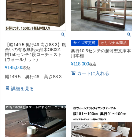
サイズ変更可
オリジナル商品
【幅149.5 奥行46 高さ88.3】風
合いの有る無垢天然木OK001
奥行10.5センチの超薄型文庫本
幅150センチ4段ローチェスト
用本棚
(ウォールナット)
¥
118,000
税込
¥
145,000
税込
カートに入れる
幅149.5 奥行46 高さ88.3
詳細を見る