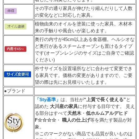
その字の通り家具が伸びたり縮んだりして人数
の変化などに対応した家具。
植物由来のオイルを塗装に使った家具。木材本
来の手触りや風合いが楽しめます。
奥行の内寸が45cm以上ある食器棚。ヘルシオな
ど奥行があるスチームオーブンも置けるタイプ
です(オーブンレンジのサイズはご自身でご確認
ください)
外寸サイズを設置場所などに合わせて変更でき
る家具です。価格の変更がありますので、ご要
望の際は先にお見積りいたします。
●ブランド
「Sty基準」
は、当社が
“上質で長く使える”
と
認めた
大川産の家具
に付与する目印です。 見え
る部分はすべて
天然木
・
低ホルムアルデヒド
F☆☆☆☆
・
職人の仕上げ
等を満たす製品が対
象。
※このマークがない商品でも品質が良いものは