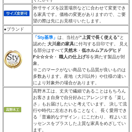
外寸サイズを設置場所などに合わせて変更でき
る家具です。価格の変更がありますので、ご要
望の際は先にお見積りいたします。
●ブランド
「Sty基準」
は、当社が
“上質で長く使える”
と
認めた
大川産の家具
に付与する目印です。 見え
る部分はすべて
天然木
・
低ホルムアルデヒド
F☆☆☆☆
・
職人の仕上げ
等を満たす製品が対
象。
※このマークがない商品でも品質が良いものは
多数あります。産地（大川以外）や仕様の違い
により対象外の場合があります。
高野木工は、丈夫で繊細であることはもちろん
お客さま自身で自分好みにアレンジする「楽し
さ」もお届けしたいと考えています。 決して流
行や時代に左右されることなく、 長く愛用でき
る「普遍的なデザイン」にこだわり、 程よいエ
ッセンスをプラスした上質な家具をめざしてい
ます。