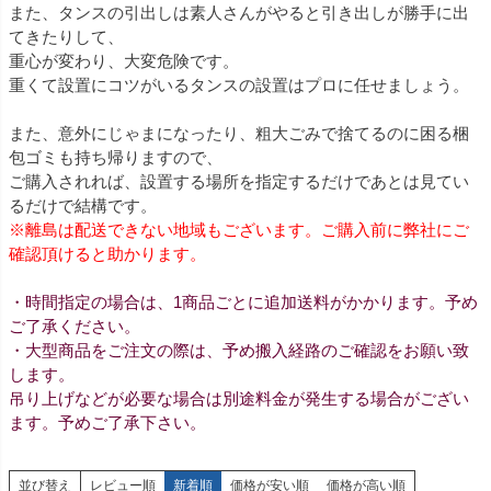
また、タンスの引出しは素人さんがやると引き出しが勝手に出
てきたりして、
重心が変わり、大変危険です。
重くて設置にコツがいるタンスの設置はプロに任せましょう。
また、意外にじゃまになったり、粗大ごみで捨てるのに困る梱
包ゴミも持ち帰りますので、
ご購入されれば、設置する場所を指定するだけであとは見てい
るだけで結構です。
※離島は配送できない地域もございます。ご購入前に弊社にご
確認頂けると助かります。
・時間指定の場合は、1商品ごとに追加送料がかかります。予め
ご了承ください。
・大型商品をご注文の際は、予め搬入経路のご確認をお願い致
します。
吊り上げなどが必要な場合は別途料金が発生する場合がござい
ます。予めご了承下さい。
並び替え
レビュー順
新着順
価格が安い順
価格が高い順