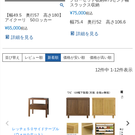
スラックス収納
¥
75,000
税込
【幅49.5 奥行57 高さ180】
アイクーリ 50ロッカー
幅75.4 奥行52 高さ106.6
¥
65,000
税込
詳細を見る
詳細を見る
並び替え
レビュー順
新着順
価格が安い順
価格が高い順
12
件中
1
-
12
件表示
レッチェ５０サイドテーブル
（ウォールナット）