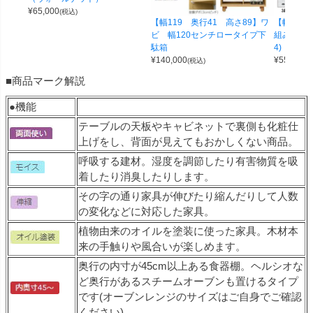
¥
65,000
(税込)
【幅119 奥行41 高さ89】ワ
【幅100 
ビ 幅120センチロータイプ下
組み合わせ
駄箱
4)
¥
140,000
¥
55,000
(税込)
(
■商品マーク解説
●機能
テーブルの天板やキャビネットで裏側も化粧仕
上げをし、背面が見えてもおかしくない商品。
呼吸する建材。湿度を調節したり有害物質を吸
着したり消臭したりします。
その字の通り家具が伸びたり縮んだりして人数
の変化などに対応した家具。
植物由来のオイルを塗装に使った家具。木材本
来の手触りや風合いが楽しめます。
奥行の内寸が45cm以上ある食器棚。ヘルシオな
ど奥行があるスチームオーブンも置けるタイプ
です(オーブンレンジのサイズはご自身でご確認
ください)