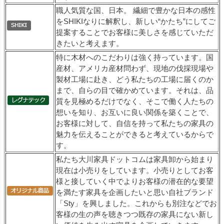
職人気質な国、日本。 繊細で豊かな日本の感性
をSHIKIなりに解釈し、新しい“かたち”にしてご
提案することでお客様に美しさを感じていただ
きたいと考えます。
特に木材へのこだわりは強く持っています。国
産材、アメリカ産材問わず、現地の伐採現場や
製材工場に赴き、どう私たちの工場に届くのか
まで、自らの目で確かめています。それは、品
質を見極めるだけでなく、そこで働く人たちの
想いを知り、お互いに良い関係を築くことで、
お客様に対して、自信を持って私たちの家具の
魅力を伝えることができると考えているからで
す。
私たち大川家具ドットコムは家具卸から始まり
現在は小売りをしています。小売りとしてお客
様と接していく中でよりお客様の潜在的な要望
を満たす家具を企画したいと思い自社ブランド
「Sty」を興しました。これからも別注などでお
客様の生の声を聴きつつ既存の家具にない新し