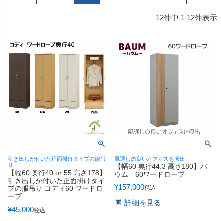
12
件中
1
-
12
件表示
引き出しが付いた正面掛けタイプの服吊
風通しの良いオフィスを演出
り
【幅60 奥行44.3 高さ180】バ
【幅60 奥行40 or 55 高さ178】
ウム 60ワードローブ
引き出しが付いた正面掛けタイ
¥
157,000
プの服吊り コディ60 ワードロ
税込
ーブ
詳細を見る
¥
45,000
税込