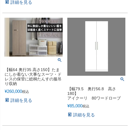
詳細を見る
【幅64 奥行35 高さ150】たま
にしか着ない大事なスーツ・ド
レスの保管に総桐たんすの服吊
り収納
【幅79.5 奥行56.8 高さ
¥
260,000
税込
180】
アイクーリ 80ワードローブ
詳細を見る
¥
85,000
税込
詳細を見る