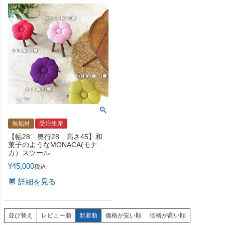
無垢材
受注生産
【幅28 奥行28 高さ45】和
菓子のようなMONACA(モナ
カ）スツール
¥
45,000
税込
詳細を見る
並び替え
レビュー順
新着順
価格が安い順
価格が高い順