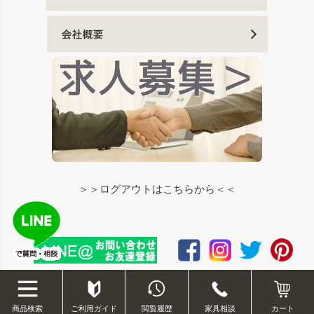
＞＞ログアウトはこちらから＜＜
©2012-2020 okawakagu.com
ご利用ガイド
閲覧履歴
家具相談
商品検索
カート