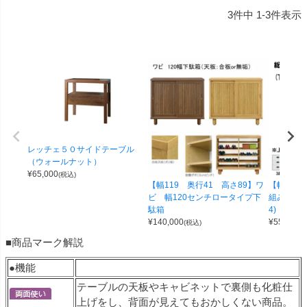
3
件中
1
-
3
件表示
レッチェ５０サイドテーブル
（ウォールナット）
¥
65,000
(税込)
【幅119 奥行41 高さ89】ワ
【幅100 
ビ 幅120センチロータイプ下
組み合わせ
駄箱
4)
¥
140,000
¥
55,000
(税込)
(
■商品マーク解説
●機能
テーブルの天板やキャビネットで裏側も化粧仕
上げをし、背面が見えてもおかしくない商品。