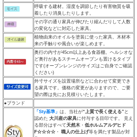
呼吸する建材。湿度を調節したり有害物質を吸
着したり消臭したりします。
その字の通り家具が伸びたり縮んだりして人数
の変化などに対応した家具。
植物由来のオイルを塗装に使った家具。木材本
来の手触りや風合いが楽しめます。
奥行の内寸が45cm以上ある食器棚。ヘルシオな
ど奥行があるスチームオーブンも置けるタイプ
です(オーブンレンジのサイズはご自身でご確認
ください)
外寸サイズを設置場所などに合わせて変更でき
る家具です。価格の変更がありますので、ご要
望の際は先にお見積りいたします。
●ブランド
「Sty基準」
は、当社が
“上質で長く使える”
と
認めた
大川産の家具
に付与する目印です。 見え
る部分はすべて
天然木
・
低ホルムアルデヒド
F☆☆☆☆
・
職人の仕上げ
等を満たす製品が対