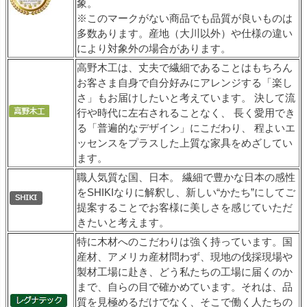
象。
※このマークがない商品でも品質が良いものは
多数あります。産地（大川以外）や仕様の違い
により対象外の場合があります。
高野木工は、丈夫で繊細であることはもちろん
お客さま自身で自分好みにアレンジする「楽し
さ」もお届けしたいと考えています。 決して流
行や時代に左右されることなく、 長く愛用でき
る「普遍的なデザイン」にこだわり、 程よいエ
ッセンスをプラスした上質な家具をめざしてい
ます。
職人気質な国、日本。 繊細で豊かな日本の感性
をSHIKIなりに解釈し、新しい“かたち”にしてご
提案することでお客様に美しさを感じていただ
きたいと考えます。
特に木材へのこだわりは強く持っています。国
産材、アメリカ産材問わず、現地の伐採現場や
製材工場に赴き、どう私たちの工場に届くのか
まで、自らの目で確かめています。それは、品
質を見極めるだけでなく、そこで働く人たちの