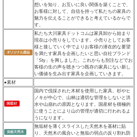
想いを知り、お互いに良い関係を築くことで、
お客様に対して、自信を持って私たちの家具の
魅力を伝えることができると考えているからで
す。
私たち大川家具ドットコムは家具卸から始まり
現在は小売りをしています。小売りとしてお客
様と接していく中でよりお客様の潜在的な要望
を満たす家具を企画したいと思い自社ブランド
「Sty」を興しました。これからも別注などでお
客様の生の声を聴きつつ既存の家具にない新し
い価値を生み出す家具を企画していきます。
●素材
国内で伐採された木材を使用した家具。杉やヒ
ノキが中心で、山林は適切な管理をしないと洪
水や山崩れの原因となります。国産材を積極的
に使うことにより山の管理が適切に行われるよ
うになります。
無垢材を薄くスライスした天然木を基材に貼
り、天然木の風合いと無垢の弱点の反り割れ防