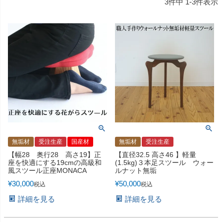
3
件中
1
-
3
件表示
無垢材
受注生産
国産材
無垢材
受注生産
【幅28 奥行28 高さ19】正
【直径32.5 高さ46 】軽量
座を快適にする19cmの高級和
(1.5kg)３本足スツール ウォー
風スツール正座MONACA
ルナット無垢
¥
30,000
¥
50,000
税込
税込
詳細を見る
詳細を見る