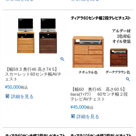
【幅59.3 奥行46 高さ74.5】
スカーレット60センチ幅AVチ
ェスト
¥
50,000
税込
【幅60 奥行45 高さ60.5】
tiara(ﾃｨｱﾗ） 60センチ幅２段
詳細を見る
テレビAVチェスト
¥
45,000
税込
詳細を見る