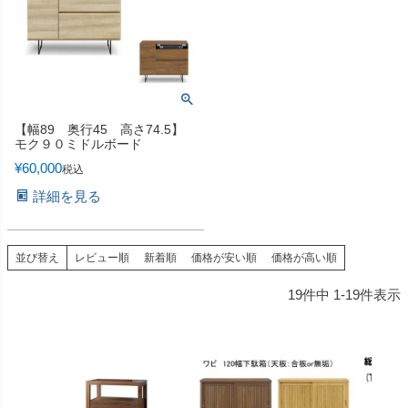
【幅89 奥行45 高さ74.5】
モク９０ミドルボード
¥
60,000
税込
詳細を見る
並び替え
レビュー順
新着順
価格が安い順
価格が高い順
19
件中
1
-
19
件表示