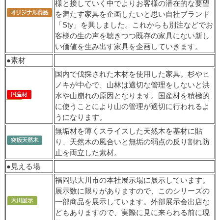
様と接していく中でよりお客様の潜在的な要望
を満たす家具を企画したいと思い自社ブランド
「Sty」を興しました。これからも別注などでお
客様の生の声を聴きつつ既存の家具にない新し
い価値を生み出す家具を企画していきます。
●素材
国内で伐採された木材を使用した家具。杉やヒ
ノキが中心で、山林は適切な管理をしないと洪
水や山崩れの原因となります。国産材を積極的
に使うことにより山の管理が適切に行われるよ
うになります。
無垢材を薄くスライスした天然木を基材に貼
り、天然木の風合いと無垢の弱点の反り割れ防
止を両立した素材。
●見える場
福岡県大川市の本社展示場に展示しています。
展示数に限りがありますので、このシリーズの
一部商品を展示しています。外部展示会出店な
どもありますので、実際に見に来られる前に現