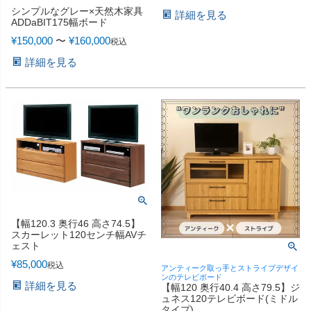
シンプルなグレー×天然木家具
詳細を見る
ADDaBIT175幅ボード
¥
150,000
〜
¥
160,000
税込
詳細を見る
【幅120.3 奥行46 高さ74.5】
スカーレット120センチ幅AVチ
ェスト
¥
85,000
税込
アンティーク取っ手とストライプデザイ
ンのテレビボード
詳細を見る
【幅120 奥行40.4 高さ79.5】ジ
ュネス120テレビボード(ミドル
タイプ)