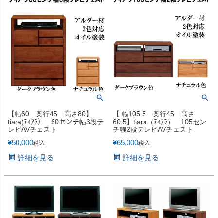
【幅60 奥行45 高さ80】
【 幅105.5 奥行45 高さ
tiara(ﾃｨｱﾗ） 60センチ幅3段テ
60.5】tiara（ﾃｨｱﾗ） 105セン
レビAVチェスト
チ幅2段テレビAVチェスト
¥
50,000
¥
65,000
税込
税込
詳細を見る
詳細を見る