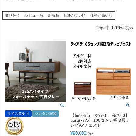
並び替え
レビュー順
新着順
価格が安い順
価格が高い順
19
件中
1
-
19
件表示
サイズ変更可
ウレタン塗装
【幅105.5 奥行45 高さ80】
tiara(ﾃｨｱﾗ）105センチ幅３段テ
レビAVチェスト
¥
80,000
税込