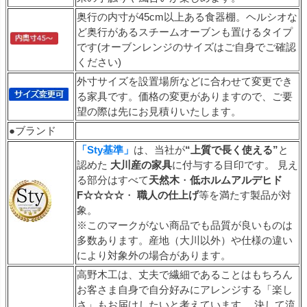
奥行の内寸が45cm以上ある食器棚。ヘルシオな
ど奥行があるスチームオーブンも置けるタイプ
です(オーブンレンジのサイズはご自身でご確認
ください)
外寸サイズを設置場所などに合わせて変更でき
る家具です。価格の変更がありますので、ご要
望の際は先にお見積りいたします。
●ブランド
「Sty基準」
は、当社が
“上質で長く使える”
と
認めた
大川産の家具
に付与する目印です。 見え
る部分はすべて
天然木
・
低ホルムアルデヒド
F☆☆☆☆
・
職人の仕上げ
等を満たす製品が対
象。
※このマークがない商品でも品質が良いものは
多数あります。産地（大川以外）や仕様の違い
により対象外の場合があります。
高野木工は、丈夫で繊細であることはもちろん
お客さま自身で自分好みにアレンジする「楽し
さ」もお届けしたいと考えています。 決して流