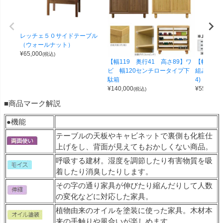
レッチェ５０サイドテーブル
（ウォールナット）
¥
65,000
(税込)
【幅119 奥行41 高さ89】ワ
【幅100 
ビ 幅120センチロータイプ下
組み合わせ
駄箱
4)
¥
140,000
¥
55,000
(税込)
(
■商品マーク解説
●機能
テーブルの天板やキャビネットで裏側も化粧仕
上げをし、背面が見えてもおかしくない商品。
呼吸する建材。湿度を調節したり有害物質を吸
着したり消臭したりします。
その字の通り家具が伸びたり縮んだりして人数
の変化などに対応した家具。
植物由来のオイルを塗装に使った家具。木材本
来の手触りや風合いが楽しめます。