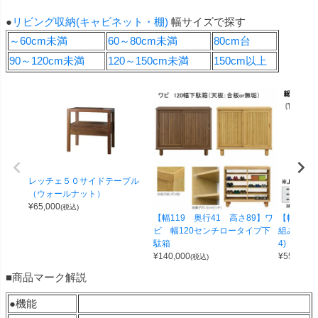
●
リビング収納(キャビネット・棚)
幅サイズで探す
～60cm未満
60～80cm未満
80cm台
90～120cm未満
120～150cm未満
150cm以上
レッチェ５０サイドテーブル
（ウォールナット）
¥
65,000
(税込)
【幅119 奥行41 高さ89】ワ
【幅100 
ビ 幅120センチロータイプ下
組み合わせ
駄箱
4)
¥
140,000
¥
55,000
(税込)
(
■商品マーク解説
●機能