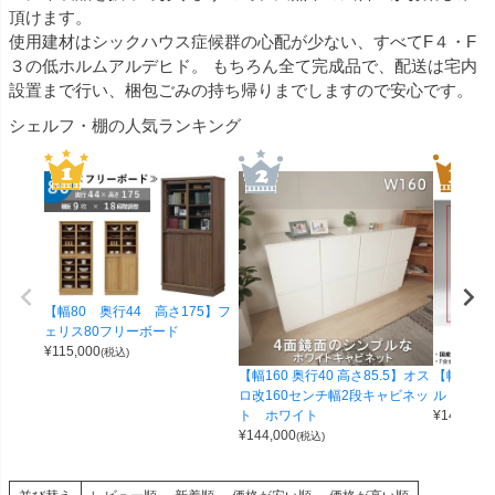
頂けます。
使用建材はシックハウス症候群の心配が少ない、すべてF４・F
３の低ホルムアルデヒド。 もちろん全て完成品で、配送は宅内
設置まで行い、梱包ごみの持ち帰りまでしますので安心です。
シェルフ・棚の人気ランキング
【幅80 奥行44 高さ175】フ
ェリス80フリーボード
¥
115,000
(税込)
【幅160 奥行40 高さ85.5】オス
【幅80 
ロ改160センチ幅2段キャビネッ
ルドー80
ト ホワイト
¥
140,000
¥
144,000
(税込)