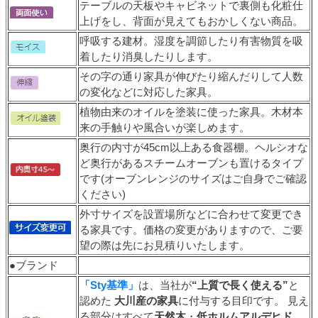
テーブルの天板やキャビネットで裏側も化粧仕
上げをし、背面が見えてもおかしくない商品。
呼吸する建材。湿度を調節したり有害物質を吸
着したり消臭したりします。
その字の通り家具が伸びたり縮んだりして人数
の変化などに対応した家具。
植物由来のオイルを塗装に使った家具。木材本
来の手触りや風合いが楽しめます。
奥行の内寸が45cm以上ある食器棚。ヘルシオな
ど奥行があるスチームオーブンも置けるタイプ
です(オーブンレンジのサイズはご自身でご確認
ください)
外寸サイズを設置場所などに合わせて変更でき
る家具です。価格の変更がありますので、ご要
望の際は先にお見積りいたします。
●ブランド
「Sty基準」
は、当社が
“上質で長く使える”
と
認めた
大川産の家具
に付与する目印です。 見え
る部分はすべて
天然木
・
低ホルムアルデヒド