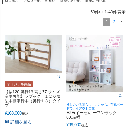
並び替え
レビュー順
新着順
価格が安い順
価格が高い順
53
件中
1
-
40
件表示
1
2
オリジナル商品
【幅120 奥行13 高さ77 サイズ
変更可能】ラブック １２０薄
型本棚単行本（奥行１３）タイ
推しのいる暮らし、ここから。有孔ボー
プ
ドでレイアウト自在
EZE(イーゼ)オープンラック
¥
108,000
税込
80cm幅
詳細を見る
¥
39,000
税込