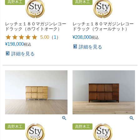
高野木工
高野木工
レッチェ１８０マガジンレコー
レッチェ１８０マガジンレコー
ドラック（ホワイトオーク）
ドラック（ウォールナット）
5.00
（
1
）
¥
208,000
税込
¥
198,000
税込
詳細を見る
詳細を見る
高野木工
高野木工