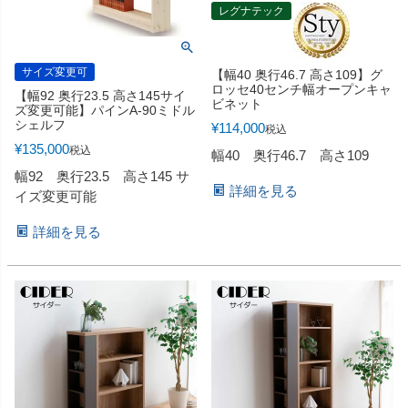
レグナテック
サイズ変更可
【幅40 奥行46.7 高さ109】グ
ロッセ40センチ幅オープンキャ
【幅92 奥行23.5 高さ145サイ
ビネット
ズ変更可能】パインA-90ミドル
シェルフ
¥
114,000
税込
¥
135,000
税込
幅40 奥行46.7 高さ109
幅92 奥行23.5 高さ145 サ
詳細を見る
イズ変更可能
詳細を見る