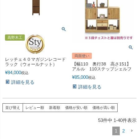
高野木工
両面使い
レッチェ４０マガジンレコード
【幅110 奥行38 高さ151】
ラック（ウォールナット）
アルル 110ステップシェルフ
¥
84,000
税込
¥
85,000
税込
詳細を見る
詳細を見る
並び替え
レビュー順
新着順
価格が安い順
価格が高い順
53
件中
1
-
40
件表示
1
2