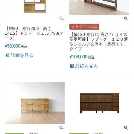
オリジナル商品
【幅90 奥行29.6 高さ
141.2】トンド シェルフ90(オ
【幅120 奥行11 高さ77 サイズ
ーク)
変更可能】ラブック １２０薄
型シェルフ文庫本（奥行１１）
¥
50,000
税込
タイプ
詳細を見る
¥
108,000
税込
詳細を見る