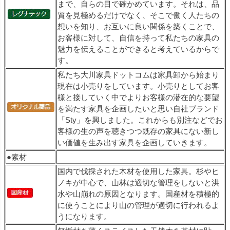
まで、自らの目で確かめています。それは、品
質を見極めるだけでなく、そこで働く人たちの
想いを知り、お互いに良い関係を築くことで、
お客様に対して、自信を持って私たちの家具の
魅力を伝えることができると考えているからで
す。
私たち大川家具ドットコムは家具卸から始まり
現在は小売りをしています。小売りとしてお客
様と接していく中でよりお客様の潜在的な要望
を満たす家具を企画したいと思い自社ブランド
「Sty」を興しました。これからも別注などでお
客様の生の声を聴きつつ既存の家具にない新し
い価値を生み出す家具を企画していきます。
●素材
国内で伐採された木材を使用した家具。杉やヒ
ノキが中心で、山林は適切な管理をしないと洪
水や山崩れの原因となります。国産材を積極的
に使うことにより山の管理が適切に行われるよ
うになります。