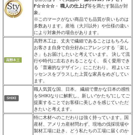
F☆☆☆☆
・
職人の仕上げ
等を満たす製品が対
象。
※このマークがない商品でも品質が良いものは
多数あります。産地（大川以外）や仕様の違い
により対象外の場合があります。
高野木工は、丈夫で繊細であることはもちろん
お客さま自身で自分好みにアレンジする「楽し
さ」もお届けしたいと考えています。 決して流
行や時代に左右されることなく、 長く愛用でき
る「普遍的なデザイン」にこだわり、 程よいエ
ッセンスをプラスした上質な家具をめざしてい
ます。
職人気質な国、日本。 繊細で豊かな日本の感性
をSHIKIなりに解釈し、新しい“かたち”にしてご
提案することでお客様に美しさを感じていただ
きたいと考えます。
特に木材へのこだわりは強く持っています。国
産材、アメリカ産材問わず、現地の伐採現場や
製材工場に赴き、どう私たちの工場に届くのか