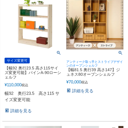
サイズ変更可
アンティーク取っ手とストライプデザイ
ンのオープンシェルフ
【幅92 奥行23.5 高さ115サイ
【幅81.5 奥行39 高さ147】ジ
ズ変更可能】パインA-90ローシ
ュネス80オープンシェルフ
ェルフ
¥
70,000
税込
¥
110,000
税込
詳細を見る
幅92 奥行23.5 高さ115 サ
イズ変更可能
詳細を見る