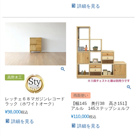
詳細を見る
高野木工
両面使い
レッチェ６８マガジンレコード
【幅145 奥行38 高さ151】
ラック（ホワイトオーク）
アルル 145ステップシェルフ
¥
98,000
税込
¥
110,000
税込
詳細を見る
詳細を見る