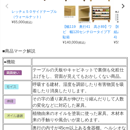
レッチェ５０サイドテーブル
（ウォールナット）
¥
65,000
(税込)
【幅119 奥行41 高さ89】ワ
【幅100 
ビ 幅120センチロータイプ下
組み合わせ
駄箱
4)
¥
140,000
¥
55,000
(税込)
(
■商品マーク解説
●機能
テーブルの天板やキャビネットで裏側も化粧仕
上げをし、背面が見えてもおかしくない商品。
呼吸する建材。湿度を調節したり有害物質を吸
着したり消臭したりします。
その字の通り家具が伸びたり縮んだりして人数
の変化などに対応した家具。
植物由来のオイルを塗装に使った家具。木材本
来の手触りや風合いが楽しめます。
奥行の内寸が45cm以上ある食器棚。ヘルシオな