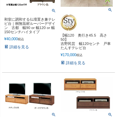
和室に調和する仏壇置き兼テレ
ビ台｜桐無垢材ルーバーデザイ
ン 古都 幅90 or 幅120 or 幅
150センチハイタイプ
【幅120 奥行き45.5 高さ
¥
40,000
50】
税込
吉野民芸 幅120センチ 戸車
詳細を見る
たんすテレビ台
¥
170,000
税込
詳細を見る