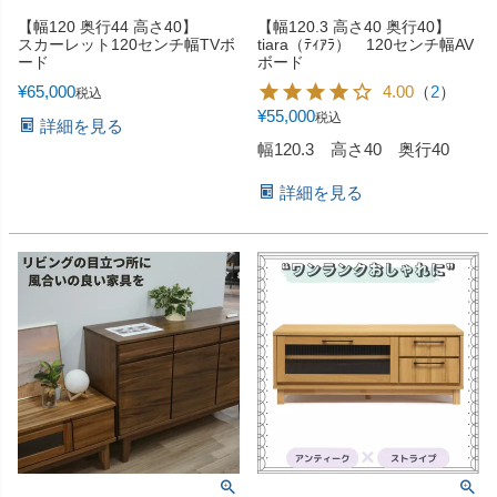
【幅120 奥行44 高さ40】
【幅120.3 高さ40 奥行40】
スカーレット120センチ幅TVボ
tiara（ﾃｨｱﾗ） 120センチ幅AV
ード
ボード
¥
65,000
4.00
（
2
）
税込
¥
55,000
税込
詳細を見る
幅120.3 高さ40 奥行40
詳細を見る