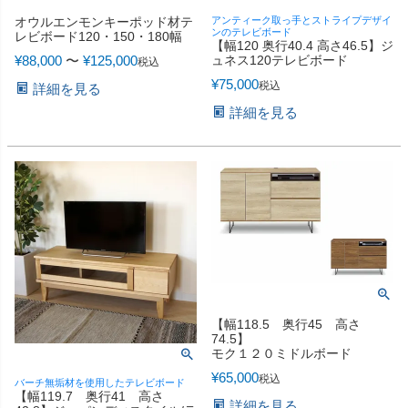
オウルエンモンキーポッド材テ
アンティーク取っ手とストライプデザイ
ンのテレビボード
レビボード120・150・180幅
【幅120 奥行40.4 高さ46.5】ジ
¥
88,000
〜
¥
125,000
ュネス120テレビボード
税込
¥
75,000
税込
詳細を見る
詳細を見る
【幅118.5 奥行45 高さ
74.5】
モク１２０ミドルボード
¥
65,000
税込
バーチ無垢材を使用したテレビボード
【幅119.7 奥行41 高さ
詳細を見る