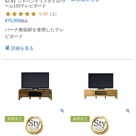
42.8】ジャパンディスタイル/ラ
ーム120テレビボード
5.00
（
1
）
¥
75,000
税込
バーチ無垢材を使用したテレ
ビボード
詳細を見る
高野木工
高野木工