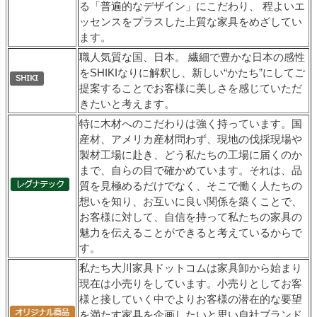
る「普遍的なデザイン」にこだわり、 程よいエ
ッセンスをプラスした上質な家具をめざしてい
ます。
職人気質な国、日本。 繊細で豊かな日本の感性
をSHIKIなりに解釈し、新しい“かたち”にしてご
提案することでお客様に美しさを感じていただ
きたいと考えます。
特に木材へのこだわりは強く持っています。国
産材、アメリカ産材問わず、現地の伐採現場や
製材工場に赴き、どう私たちの工場に届くのか
まで、自らの目で確かめています。それは、品
質を見極めるだけでなく、そこで働く人たちの
想いを知り、お互いに良い関係を築くことで、
お客様に対して、自信を持って私たちの家具の
魅力を伝えることができると考えているからで
す。
私たち大川家具ドットコムは家具卸から始まり
現在は小売りをしています。小売りとしてお客
様と接していく中でよりお客様の潜在的な要望
を満たす家具を企画したいと思い自社ブランド