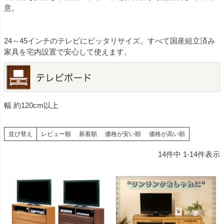
意。
24～45インチのテレビにピッタリサイズ。すべて国産組立済み
家具を宅内設置で安心して使えます。
幅 約120cm以上
並び替え
レビュー順
新着順
価格が安い順
価格が高い順
14
件中
1
-
14
件表示