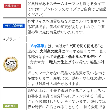
ど奥行があるスチームオーブンも置けるタイプ
です(オーブンレンジのサイズはご自身でご確認
ください)
外寸サイズを設置場所などに合わせて変更でき
る家具です。価格の変更がありますので、ご要
望の際は先にお見積りいたします。
●ブランド
「Sty基準」
は、当社が
“上質で長く使える”
と
認めた
大川産の家具
に付与する目印です。 見え
る部分はすべて
天然木
・
低ホルムアルデヒド
F☆☆☆☆
・
職人の仕上げ
等を満たす製品が対
象。
※このマークがない商品でも品質が良いものは
多数あります。産地（大川以外）や仕様の違い
により対象外の場合があります。
高野木工は、丈夫で繊細であることはもちろん
お客さま自身で自分好みにアレンジする「楽し
さ」もお届けしたいと考えています。 決して流
行や時代に左右されることなく、 長く愛用でき