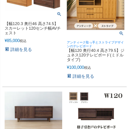
【幅120.3 奥行46 高さ74.5】
スカーレット120センチ幅AVチ
ェスト
¥
85,000
税込
アンティーク取っ手とストライプデザイ
ンのテレビボード
詳細を見る
【幅120 奥行40.4 高さ79.5】ジ
ュネス120テレビボード(ミドル
タイプ)
¥
100,000
税込
詳細を見る