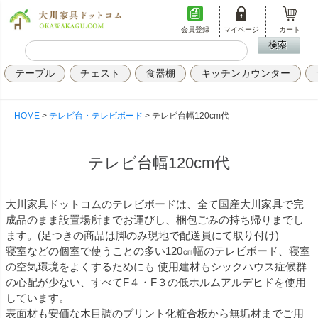
会員登録
マイページ
カート
テーブル
チェスト
食器棚
キッチンカウンター
HOME
テレビ台・テレビボード
テレビ台幅120cm代
テレビ台幅120cm代
大川家具ドットコムのテレビボードは、全て国産大川家具で完
成品のまま設置場所までお運びし、梱包ごみの持ち帰りまでし
ます。(足つきの商品は脚のみ現地で配送員にて取り付け)
寝室などの個室で使うことの多い120㎝幅のテレビボード、寝室
の空気環境をよくするためにも 使用建材もシックハウス症候群
の心配が少ない、すべてF４・F３の低ホルムアルデヒドを使用
しています。
表面材も安価な木目調のプリント化粧合板から無垢材までご用