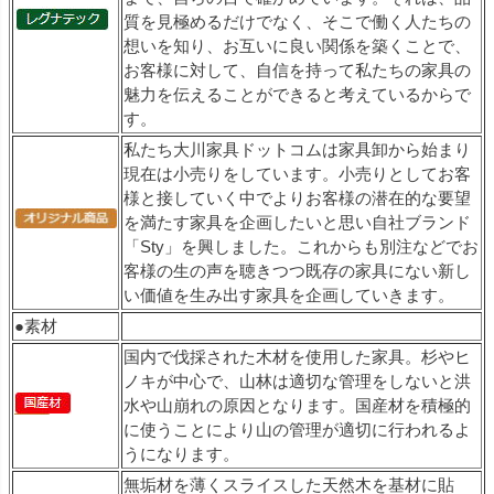
質を見極めるだけでなく、そこで働く人たちの
想いを知り、お互いに良い関係を築くことで、
お客様に対して、自信を持って私たちの家具の
魅力を伝えることができると考えているからで
す。
私たち大川家具ドットコムは家具卸から始まり
現在は小売りをしています。小売りとしてお客
様と接していく中でよりお客様の潜在的な要望
を満たす家具を企画したいと思い自社ブランド
「Sty」を興しました。これからも別注などでお
客様の生の声を聴きつつ既存の家具にない新し
い価値を生み出す家具を企画していきます。
●素材
国内で伐採された木材を使用した家具。杉やヒ
ノキが中心で、山林は適切な管理をしないと洪
水や山崩れの原因となります。国産材を積極的
に使うことにより山の管理が適切に行われるよ
うになります。
無垢材を薄くスライスした天然木を基材に貼