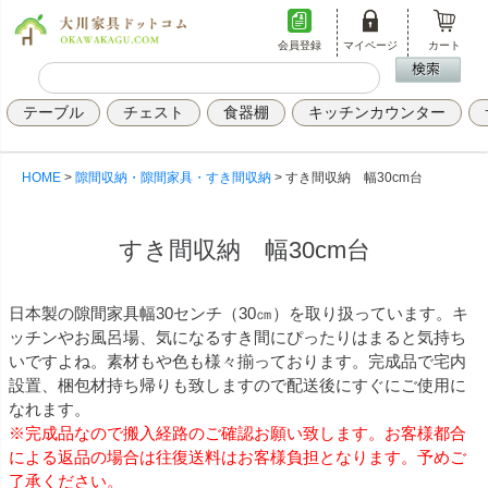
会員登録
マイページ
カート
テーブル
チェスト
食器棚
キッチンカウンター
HOME
隙間収納・隙間家具・すき間収納
すき間収納 幅30cm台
すき間収納 幅30cm台
日本製の隙間家具幅30センチ（30㎝）を取り扱っています。キ
ッチンやお風呂場、気になるすき間にぴったりはまると気持ち
いですよね。素材もや色も様々揃っております。完成品で宅内
設置、梱包材持ち帰りも致しますので配送後にすぐにご使用に
なれます。
※完成品なので搬入経路のご確認お願い致します。お客様都合
による返品の場合は往復送料はお客様負担となります。予めご
了承ください。