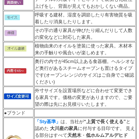
上げをし、背面が見えてもおかしくない商品。
呼吸する建材。湿度を調節したり有害物質を吸
着したり消臭したりします。
その字の通り家具が伸びたり縮んだりして人数
の変化などに対応した家具。
植物由来のオイルを塗装に使った家具。木材本
来の手触りや風合いが楽しめます。
奥行の内寸が45cm以上ある食器棚。ヘルシオな
ど奥行があるスチームオーブンも置けるタイプ
です(オーブンレンジのサイズはご自身でご確認
ください)
外寸サイズを設置場所などに合わせて変更でき
る家具です。価格の変更がありますので、ご要
望の際は先にお見積りいたします。
●ブランド
「Sty基準」
は、当社が
“上質で長く使える”
と
認めた
大川産の家具
に付与する目印です。 見え
る部分はすべて
天然木
・
低ホルムアルデヒド