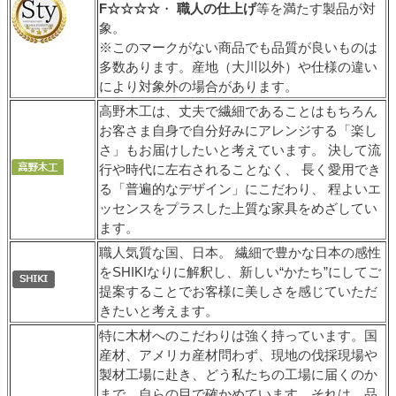
F☆☆☆☆
・
職人の仕上げ
等を満たす製品が対
象。
※このマークがない商品でも品質が良いものは
多数あります。産地（大川以外）や仕様の違い
により対象外の場合があります。
高野木工は、丈夫で繊細であることはもちろん
お客さま自身で自分好みにアレンジする「楽し
さ」もお届けしたいと考えています。 決して流
行や時代に左右されることなく、 長く愛用でき
る「普遍的なデザイン」にこだわり、 程よいエ
ッセンスをプラスした上質な家具をめざしてい
ます。
職人気質な国、日本。 繊細で豊かな日本の感性
をSHIKIなりに解釈し、新しい“かたち”にしてご
提案することでお客様に美しさを感じていただ
きたいと考えます。
特に木材へのこだわりは強く持っています。国
産材、アメリカ産材問わず、現地の伐採現場や
製材工場に赴き、どう私たちの工場に届くのか
まで、自らの目で確かめています。それは、品