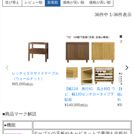
並び替え
レビュー順
新着順
価格が安い順
価格が高い順
36
件中
1
-
36
件表示
レッチェ５０サイドテーブル
（ウォールナット）
¥
65,000
(税込)
【幅119 奥行41 高さ89】ワ
【幅100 
ビ 幅120センチロータイプ下
組み合わせ
駄箱
4)
¥
140,000
¥
55,000
(税込)
(
■商品マーク解説
●機能
テーブルの天板やキャビネットで裏側も化粧仕