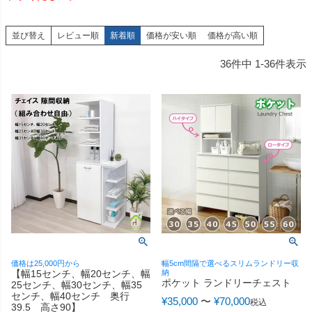
並び替え
レビュー順
新着順
価格が安い順
価格が高い順
36
件中
1
-
36
件表示
価格は25,000円から
幅5cm間隔で選べるスリムランドリー収
【幅15センチ、幅20センチ、幅
納
ポケット ランドリーチェスト
25センチ、幅30センチ、幅35
センチ、幅40センチ 奥行
¥
35,000
〜
¥
70,000
税込
39.5 高さ90】