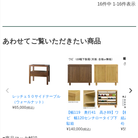
16
件中
1
-
16
件表示
あわせてご覧いただきたい商品
レッチェ５０サイドテーブル
（ウォールナット）
¥
65,000
(税込)
【幅119 奥行41 高さ89】ワ
【幅100 
ビ 幅120センチロータイプ下
組み合わせ
駄箱
4)
¥
140,000
¥
55,000
(税込)
(