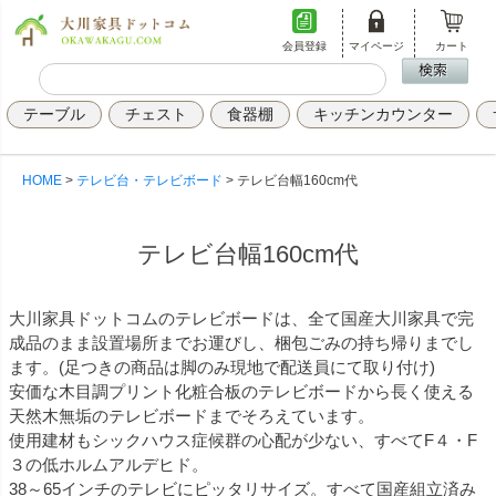
会員登録
マイページ
カート
テーブル
チェスト
食器棚
キッチンカウンター
HOME
テレビ台・テレビボード
テレビ台幅160cm代
テレビ台幅160cm代
大川家具ドットコムのテレビボードは、全て国産大川家具で完
成品のまま設置場所までお運びし、梱包ごみの持ち帰りまでし
ます。(足つきの商品は脚のみ現地で配送員にて取り付け)
安価な木目調プリント化粧合板のテレビボードから長く使える
天然木無垢のテレビボードまでそろえています。
使用建材もシックハウス症候群の心配が少ない、すべてF４・F
３の低ホルムアルデヒド。
38～65インチのテレビにピッタリサイズ。すべて国産組立済み