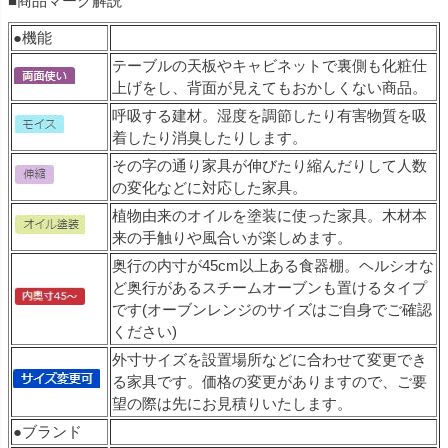
■商品マーク解説
●機能
テーブルの天板やキャビネットで裏側も化粧仕
上げをし、背面が見えてもおかしくない商品。
呼吸する建材。湿度を調節したり有害物質を吸
着したり消臭したりします。
その字の通り家具が伸びたり縮んだりして人数
の変化などに対応した家具。
植物由来のオイルを塗装に使った家具。木材本
来の手触りや風合いが楽しめます。
奥行の内寸が45cm以上ある食器棚。ヘルシオな
ど奥行があるスチームオーブンも置けるタイプ
です(オーブンレンジのサイズはご自身でご確認
ください)
外寸サイズを設置場所などに合わせて変更でき
る家具です。価格の変更がありますので、ご要
望の際は先にお見積りいたします。
●ブランド