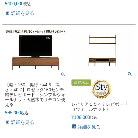
¥
400,000
税込
詳細を見る
高野木工
【幅：160 奥行：44.5 高
さ：40.7】ロゼッタ160センチ
幅テレビボード シンプルウォ
ールナット天然木でリモコン使
レイリア１５４テレビボード
える
（ウォールナット）
¥
95,000
税込
¥
198,000
税込
詳細を見る
詳細を見る