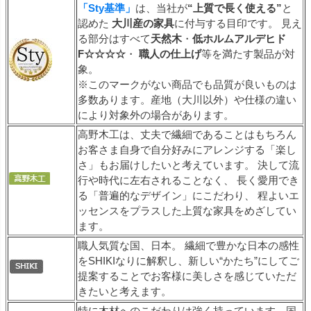
「Sty基準」
は、当社が
“上質で長く使える”
と
認めた
大川産の家具
に付与する目印です。 見え
る部分はすべて
天然木
・
低ホルムアルデヒド
F☆☆☆☆
・
職人の仕上げ
等を満たす製品が対
象。
※このマークがない商品でも品質が良いものは
多数あります。産地（大川以外）や仕様の違い
により対象外の場合があります。
高野木工は、丈夫で繊細であることはもちろん
お客さま自身で自分好みにアレンジする「楽し
さ」もお届けしたいと考えています。 決して流
行や時代に左右されることなく、 長く愛用でき
る「普遍的なデザイン」にこだわり、 程よいエ
ッセンスをプラスした上質な家具をめざしてい
ます。
職人気質な国、日本。 繊細で豊かな日本の感性
をSHIKIなりに解釈し、新しい“かたち”にしてご
提案することでお客様に美しさを感じていただ
きたいと考えます。
特に木材へのこだわりは強く持っています。国