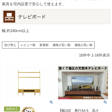
家具を宅内設置で安心して使えます。
幅 約160cm以上
並び替え
レビュー順
新着順
価格が安い順
価格が高い順
16
件中
1
-
16
件表示
高野木工
【幅160 奥行44.5 高さ