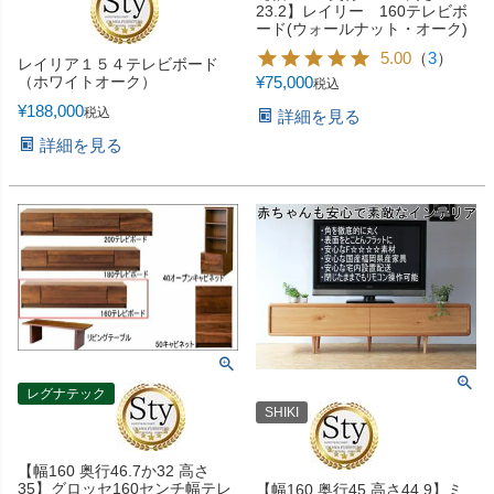
23.2】レイリー 160テレビボ
ード(ウォールナット・オーク)
5.00
（
3
）
レイリア１５４テレビボード
（ホワイトオーク）
¥
75,000
税込
¥
188,000
税込
詳細を見る
詳細を見る
レグナテック
SHIKI
【幅160 奥行46.7か32 高さ
35】グロッセ160センチ幅テレ
【幅160 奥行45 高さ44.9】ミ