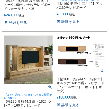
ラーがおしゃれな国産テレビボード
【幅160 奥行45 高さ44.9】ミ
【幅160 奥行41 高さ49】アル
ューク160センチ幅テレビボー
バ160テレビボード
ドウォールナット材
¥
85,000
税込
¥
240,000
税込
詳細を見る
詳細を見る
【幅160 奥行44.5 高さ33】
オルタナ160cm幅テレビボード
(ウォールナット・ホワイトオ
ーク)
ブロック調のパネルがおしゃれな壁面テ
¥
180,000
税込
レビボード
【幅160 奥行44.3 高さ162】ク
詳細を見る
レスト160テレビボード