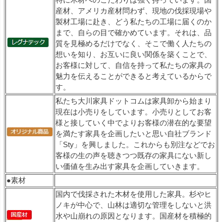
産材、アメリカ産材問わず、現地の伐採現場や
製材工場に赴き、どう私たちの工場に届くのか
まで、自らの目で確かめています。それは、品
質を見極めるだけでなく、そこで働く人たちの
想いを知り、お互いに良い関係を築くことで、
お客様に対して、自信を持って私たちの家具の
魅力を伝えることができると考えているからで
す。
私たち大川家具ドットコムは家具卸から始まり
現在は小売りをしています。小売りとしてお客
様と接していく中でよりお客様の潜在的な要望
を満たす家具を企画したいと思い自社ブランド
「Sty」を興しました。これからも別注などでお
客様の生の声を聴きつつ既存の家具にない新し
い価値を生み出す家具を企画していきます。
●素材
国内で伐採された木材を使用した家具。杉やヒ
ノキが中心で、山林は適切な管理をしないと洪
水や山崩れの原因となります。国産材を積極的