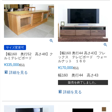
サイズ変更可
【幅160 奥行44 高さ43】フレ
【幅160 奥行52 高さ48】ク
ックス テレビボード ウォー
ルミテレビボード
ルナット １６０
¥
335,000
税込
¥
170,000
税込
詳細を見る
幅160 奥行44 高さ43
販売を終了しました。
詳細を見る