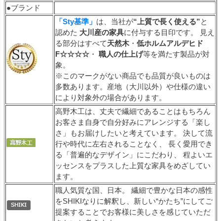
●ブランド
「Sty基準」
は、当社が
“上質で長く使える”
と
認めた
大川産の家具
に付与する目印です。 見え
る部分はすべて
天然木
・
低ホルムアルデヒド
F☆☆☆☆
・
職人の仕上げ
等を満たす製品が対
象。
※このマークがない商品でも品質が良いものは
多数あります。産地（大川以外）や仕様の違い
により対象外の場合があります。
高野木工は、丈夫で繊細であることはもちろん
お客さま自身で自分好みにアレンジする「楽し
さ」もお届けしたいと考えています。 決して流
行や時代に左右されることなく、 長く愛用でき
る「普遍的なデザイン」にこだわり、 程よいエ
ッセンスをプラスした上質な家具をめざしてい
ます。
職人気質な国、日本。 繊細で豊かな日本の感性
をSHIKIなりに解釈し、新しい“かたち”にしてご
提案することでお客様に美しさを感じていただ