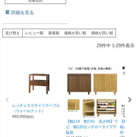
在庫切れ
詳細を見る
並び替え
レビュー順
新着順
価格が安い順
価格が高い順
29
件中
1
-
29
件表示
レッチェ５０サイドテーブル
（ウォールナット）
¥
65,000
(税込)
【幅119 奥行41 高さ89】ワ
【幅100 
ビ 幅120センチロータイプ下
組み合わせ
駄箱
4)