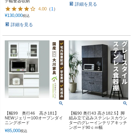
チ幅食器収納
詳細を見る
4.00
（
1
）
¥
130,000
税込
詳細を見る
【幅99 奥行46 高さ181】
【幅90 奥行43 高さ182.5】脚
NEWジェリー100オープンダイ
組み立て込みステンレスカウン
ニングボード
ターのグレーインテリアキッチ
ンボード90ｃｍ幅
¥
85,000
税込