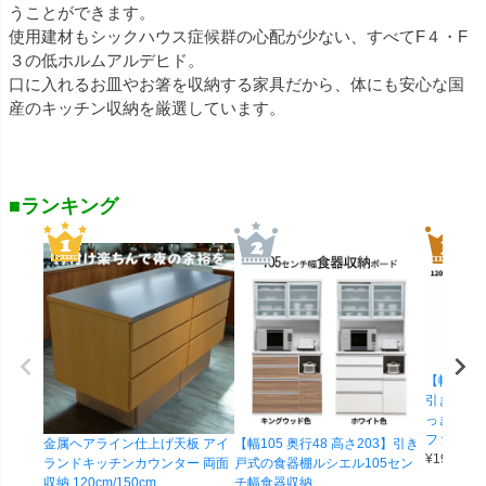
うことができます。
使用建材もシックハウス症候群の心配が少ない、すべてF４・F
３の低ホルムアルデヒド。
口に入れるお皿やお箸を収納する家具だから、体にも安心な国
産のキッチン収納を厳選しています。
■ランキング
【幅119.5
引き戸式
っきりし
ファイン1
金属ヘアライン仕上げ天板 アイ
【幅105 奥行48 高さ203】引き
¥
190,000
ランドキッチンカウンター 両面
戸式の食器棚ルシエル105セン
収納 120cm/150cm
チ幅食器収納