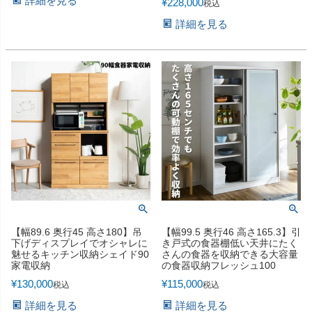
詳細を見る
¥
228,000
税込
詳細を見る
【幅89.6 奥行45 高さ180】吊
【幅99.5 奥行46 高さ165.3】引
下げディスプレイでオシャレに
き戸式の食器棚低い天井にたく
魅せるキッチン収納シェイド90
さんの食器を収納できる大容量
家電収納
の食器収納フレッシュ100
¥
130,000
¥
115,000
税込
税込
詳細を見る
詳細を見る