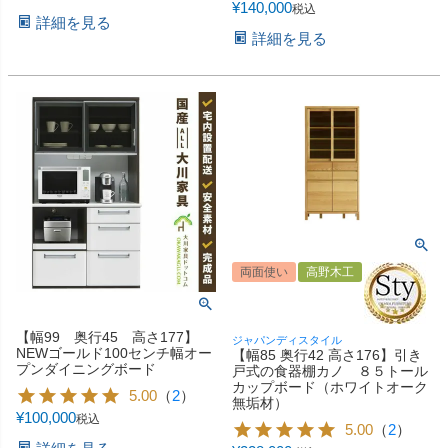
¥
140,000
税込
詳細を見る
詳細を見る
両面使い
高野木工
【幅99 奥行45 高さ177】
ジャパンディスタイル
NEWゴールド100センチ幅オー
【幅85 奥行42 高さ176】引き
プンダイニングボード
戸式の食器棚カノ ８５トール
カップボード（ホワイトオーク
5.00
（
2
）
無垢材）
¥
100,000
税込
5.00
（
2
）