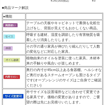
¥
140,000
¥
55,000
(税込)
(
■商品マーク解説
●機能
テーブルの天板やキャビネットで裏側も化粧仕
上げをし、背面が見えてもおかしくない商品。
呼吸する建材。湿度を調節したり有害物質を吸
着したり消臭したりします。
その字の通り家具が伸びたり縮んだりして人数
の変化などに対応した家具。
植物由来のオイルを塗装に使った家具。木材本
来の手触りや風合いが楽しめます。
奥行の内寸が45cm以上ある食器棚。ヘルシオな
ど奥行があるスチームオーブンも置けるタイプ
です(オーブンレンジのサイズはご自身でご確認
ください)
外寸サイズを設置場所などに合わせて変更でき
る家具です。価格の変更がありますので、ご要
望の際は先にお見積りいたします。