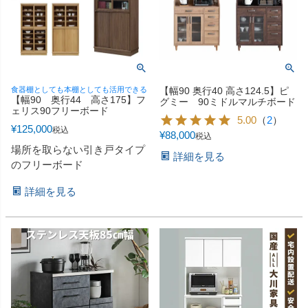
食器棚としても本棚としても活用できる
【幅90 奥行40 高さ124.5】ピ
【幅90 奥行44 高さ175】フ
グミー 90ミドルマルチボード
ェリス90フリーボード
5.00
（
2
）
¥
125,000
税込
¥
88,000
税込
場所を取らない引き戸タイプ
詳細を見る
のフリーボード
詳細を見る