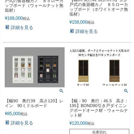
戸式の食器棚カノ ８５ローカ
戸式の食器棚カノ ８５ローカ
ップボード（ウォールナット無
ップボード（ホワイトオーク無
垢材）
垢材）
¥
168,000
税込
¥
158,000
税込
詳細を見る
詳細を見る
【幅90 奥行39 高さ120】レ
【幅：90 奥行：46.5 高さ：
イン 90ミドルボード
195】BOND90引き戸ダイニン
グボードオーク材・ウォールナ
¥
85,000
税込
ット材
詳細を見る
¥
120,000
税込
在庫切れ