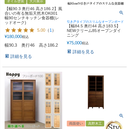
オイル塗装
大川展示
【幅90.3 奥行46 高さ186.2】風
合いの有る無垢天然木OK001
幅90センチキッチン食器棚(レ
引き戸タイプのスリムなオープンボード
ッドオーク)
【幅84.5 奥行44 高さ183.5】
5.00
（
1
）
NEWクリーム85オープンダイ
ニング
¥
180,000
税込
¥
75,000
税込
幅90.3 奥行46 高さ186.2
詳細を見る
詳細を見る
両面使い
高野木工