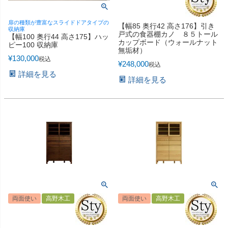
扉の種類が豊富なスライドドアタイプの
【幅85 奥行42 高さ176】引き
収納庫
戸式の食器棚カノ ８５トール
【幅100 奥行44 高さ175】ハッ
カップボード（ウォールナット
ピー100 収納庫
無垢材）
¥
130,000
税込
¥
248,000
税込
詳細を見る
詳細を見る
両面使い
高野木工
両面使い
高野木工