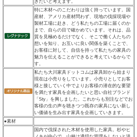
きたいと考えます。
特に木材へのこだわりは強く持っています。国
産材、アメリカ産材問わず、現地の伐採現場や
製材工場に赴き、どう私たちの工場に届くのか
まで、自らの目で確かめています。それは、品
質を見極めるだけでなく、そこで働く人たちの
想いを知り、お互いに良い関係を築くことで、
お客様に対して、自信を持って私たちの家具の
魅力を伝えることができると考えているからで
す。
私たち大川家具ドットコムは家具卸から始まり
現在は小売りをしています。小売りとしてお客
様と接していく中でよりお客様の潜在的な要望
を満たす家具を企画したいと思い自社ブランド
「Sty」を興しました。これからも別注などでお
客様の生の声を聴きつつ既存の家具にない新し
い価値を生み出す家具を企画していきます。
●素材
国内で伐採された木材を使用した家具。杉やヒ
ノキが中心で、山林は適切な管理をしないと洪