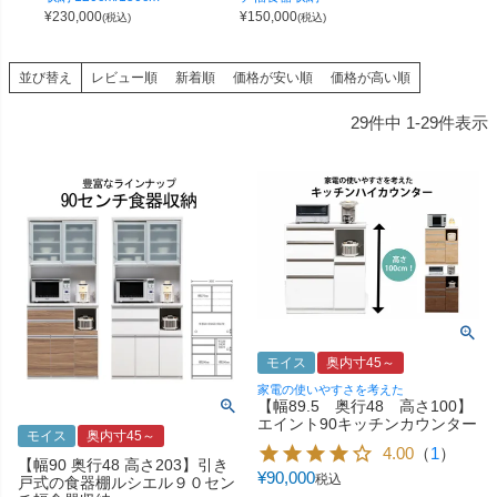
¥
230,000
¥
150,000
(税込)
(税込)
並び替え
レビュー順
新着順
価格が安い順
価格が高い順
29
件中
1
-
29
件表示
モイス
奥内寸45～
家電の使いやすさを考えた
【幅89.5 奥行48 高さ100】
エイント90キッチンカウンター
モイス
奥内寸45～
4.00
（
1
）
【幅90 奥行48 高さ203】引き
¥
90,000
税込
戸式の食器棚ルシエル９０セン