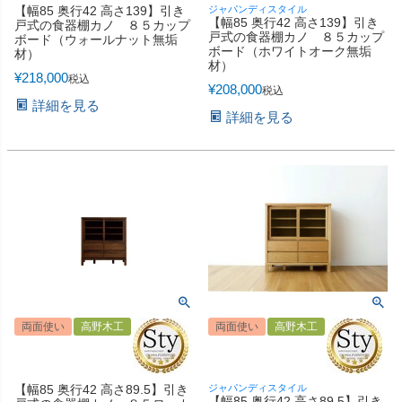
【幅85 奥行42 高さ139】引き
ジャパンディスタイル
【幅85 奥行42 高さ139】引き
戸式の食器棚カノ ８５カップ
戸式の食器棚カノ ８５カップ
ボード（ウォールナット無垢
ボード（ホワイトオーク無垢
材）
材）
¥
218,000
税込
¥
208,000
税込
詳細を見る
詳細を見る
両面使い
高野木工
両面使い
高野木工
【幅85 奥行42 高さ89.5】引き
ジャパンディスタイル
【幅85 奥行42 高さ89.5】引き