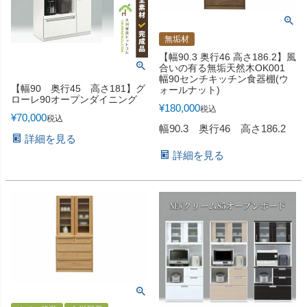
無垢材
【幅90.3 奥行46 高さ186.2】風
合いの有る無垢天然木OK001
幅90センチキッチン食器棚(ウ
【幅90 奥行45 高さ181】グ
ォールナット)
ローレ90オープンダイニング
¥
180,000
税込
¥
70,000
税込
幅90.3 奥行46 高さ186.2
詳細を見る
詳細を見る