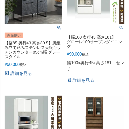
両面使い
【幅100 奥行45 高さ181】
グローレ100オープンダイニン
【幅85 奥行43 高さ89.5】脚組
グ
み立て込みステンレス天板キッ
チンカウンター85cm幅 グレー
¥
90,000
税込
スタイル
幅100x奥行45x高さ181 セン
¥
90,000
税込
チ
詳細を見る
詳細を見る