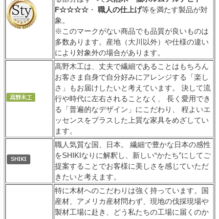
F☆☆☆☆
・
職人の仕上げ
等を満たす製品が対
象。
※このマークがない商品でも品質が良いものは
多数あります。産地（大川以外）や仕様の違い
により対象外の場合があります。
高野木工は、丈夫で繊細であることはもちろん
お客さま自身で自分好みにアレンジする「楽し
さ」もお届けしたいと考えています。 決して流
行や時代に左右されることなく、 長く愛用でき
る「普遍的なデザイン」にこだわり、 程よいエ
ッセンスをプラスした上質な家具をめざしてい
ます。
職人気質な国、日本。 繊細で豊かな日本の感性
をSHIKIなりに解釈し、新しい“かたち”にしてご
提案することでお客様に美しさを感じていただ
きたいと考えます。
特に木材へのこだわりは強く持っています。国
産材、アメリカ産材問わず、現地の伐採現場や
製材工場に赴き、どう私たちの工場に届くのか