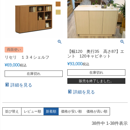
両面使い
【幅120 奥行35 高さ87】エ
ント 120キャビネット
リセリ １３４シェルフ
¥
93,000
税込
¥
69,000
税込
在庫切れ
在庫切れ
販売を終了しました。
詳細を見る
詳細を見る
並び替え
レビュー順
新着順
価格が安い順
価格が高い順
38
件中
1
-
38
件表示