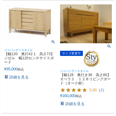
ジャパンディスタイル
サイズ変更可
【幅120 奥行42.1 高さ73】
ジゼル 幅120センチサイドボ
ード
¥
95,000
税込
ジャパンディスタイル
【幅128 奥行き38 高さ85】
詳細を見る
オペラ２ １２８リビングボー
ド（オーク材）
5.00
（
2
）
¥
160,000
税込
詳細を見る