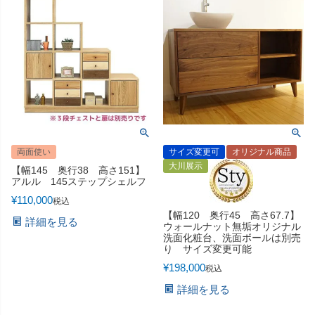
両面使い
サイズ変更可
オリジナル商品
大川展示
【幅145 奥行38 高さ151】
アルル 145ステップシェルフ
¥
110,000
税込
【幅120 奥行45 高さ67.7】
詳細を見る
ウォールナット無垢オリジナル
洗面化粧台、洗面ボールは別売
り サイズ変更可能
¥
198,000
税込
詳細を見る