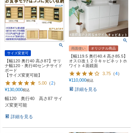
両面使い
オリジナル商品
サイズ変更可
【幅119.5 奥行40.4 高さ85.5】
オスロ改１２０キャビネットホ
【幅120 奥行40 高さ87】サリ
ワイト４面鏡面
ナ幅120・奥行40センチサイド
ボード
3.75
（
4
）
【サイズ変更可能】
¥
110,000
税込
5.00
（
2
）
詳細を見る
¥
130,000
税込
幅120 奥行40 高さ87 サイ
ズ変更可能
詳細を見る