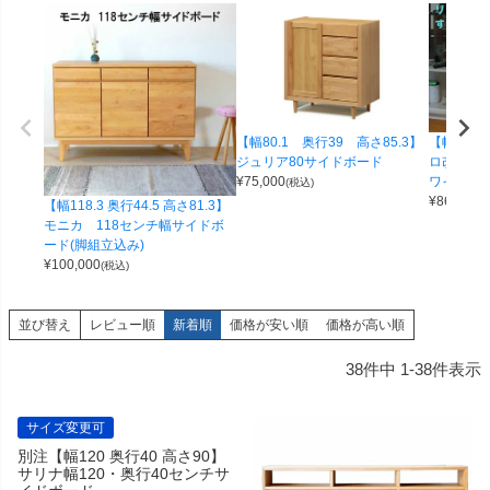
【幅80.1 奥行39 高さ85.3】
【幅80 奥
ジュリア80サイドボード
ロ改80
¥
75,000
ワイト４
(税込)
¥
86,000
(
【幅118.3 奥行44.5 高さ81.3】
モニカ 118センチ幅サイドボ
ード(脚組立込み)
¥
100,000
(税込)
並び替え
レビュー順
新着順
価格が安い順
価格が高い順
38
件中
1
-
38
件表示
サイズ変更可
別注【幅120 奥行40 高さ90】
サリナ幅120・奥行40センチサ