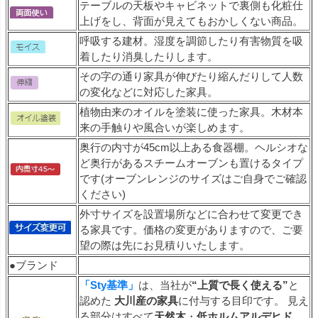
テーブルの天板やキャビネットで裏側も化粧仕
上げをし、背面が見えてもおかしくない商品。
呼吸する建材。湿度を調節したり有害物質を吸
着したり消臭したりします。
その字の通り家具が伸びたり縮んだりして人数
の変化などに対応した家具。
植物由来のオイルを塗装に使った家具。木材本
来の手触りや風合いが楽しめます。
奥行の内寸が45cm以上ある食器棚。ヘルシオな
ど奥行があるスチームオーブンも置けるタイプ
です(オーブンレンジのサイズはご自身でご確認
ください)
外寸サイズを設置場所などに合わせて変更でき
る家具です。価格の変更がありますので、ご要
望の際は先にお見積りいたします。
●ブランド
「Sty基準」
は、当社が
“上質で長く使える”
と
認めた
大川産の家具
に付与する目印です。 見え
る部分はすべて
天然木
・
低ホルムアルデヒド