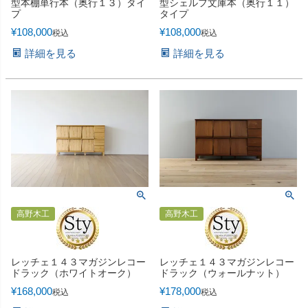
型本棚単行本（奥行１３）タイ
型シェルフ文庫本（奥行１１）
プ
タイプ
¥
108,000
¥
108,000
税込
税込
詳細を見る
詳細を見る
高野木工
高野木工
レッチェ１４３マガジンレコー
レッチェ１４３マガジンレコー
ドラック（ホワイトオーク）
ドラック（ウォールナット）
¥
168,000
¥
178,000
税込
税込