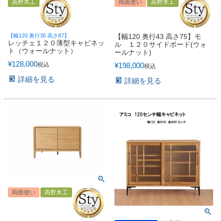
高野木工
両面使い
高野木工
【幅120 奥行30 高さ87】
【幅120 奥行43 高さ75】モ
レッチェ１２０薄型キャビネッ
ル １２０サイドボード(ウォ
ト（ウォールナット）
ールナット)
¥
128,000
税込
¥
198,000
税込
詳細を見る
詳細を見る
両面使い
高野木工