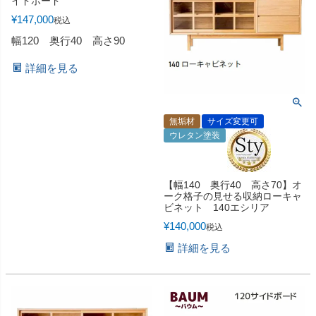
イドボード
¥
147,000
税込
幅120 奥行40 高さ90
詳細を見る
無垢材
サイズ変更可
ウレタン塗装
【幅140 奥行40 高さ70】オ
ーク格子の見せる収納ローキャ
ビネット 140エシリア
¥
140,000
税込
詳細を見る