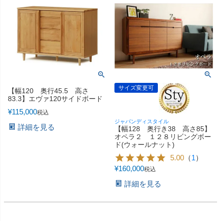
サイズ変更可
【幅120 奥行45.5 高さ
83.3】エヴァ120サイドボード
¥
115,000
税込
ジャパンディスタイル
詳細を見る
【幅128 奥行き38 高さ85】
オペラ２ １２８リビングボー
ド(ウォールナット)
5.00
（
1
）
¥
160,000
税込
詳細を見る