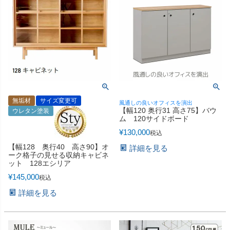
無垢材
サイズ変更可
風通しの良いオフィスを演出
【幅120 奥行31 高さ75】バウ
ウレタン塗装
ム 120サイドボード
¥
130,000
税込
【幅128 奥行40 高さ90】オ
詳細を見る
ーク格子の見せる収納キャビネ
ット 128エシリア
¥
145,000
税込
詳細を見る