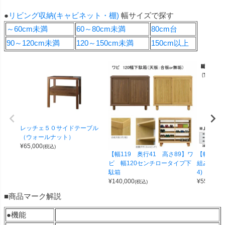
●
リビング収納(キャビネット・棚)
幅サイズで探す
～60cm未満
60～80cm未満
80cm台
90～120cm未満
120～150cm未満
150cm以上
レッチェ５０サイドテーブル
（ウォールナット）
¥
65,000
(税込)
【幅119 奥行41 高さ89】ワ
【幅100 
ビ 幅120センチロータイプ下
組み合わせ
駄箱
4)
¥
140,000
¥
55,000
(税込)
(
■商品マーク解説
●機能