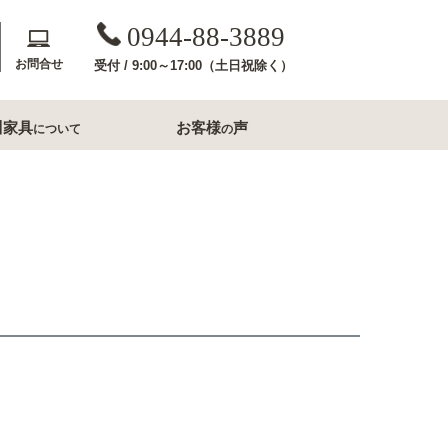
0944-88-3889
お問合せ
受付 / 9:00～17:00（土日祝除く）
川家具
お客様
声
について
の
斎収納
玄関用家具
コンソールテーブル
下駄箱
洗面所家具
内収納
すき間収納幅20cm台
すき間収納幅30cm台
ル・ナイトテー
すき間収納幅40cm台
フレームミラー