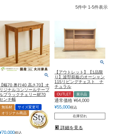
屋家具
その他
5
件中
1
-
5
件表示
有料サービス
防災グッズ
インテリア雑貨
家具お手入れグッズ
【アウトレット】【1品限
り】波型前板のオーシャン
115リビングチェスト ナ
【幅70 奥行40 高さ70】オ
チュラル
リジナルコンソールテーブ
ルブラックチェリー材70
OUTLET
展示品
センチ幅
通常価格
¥
64,000
¥
55,000
無垢材
サイズ変更可
税込
オリジナル商品
在庫切れ
詳細を見る
¥
70,000
税込