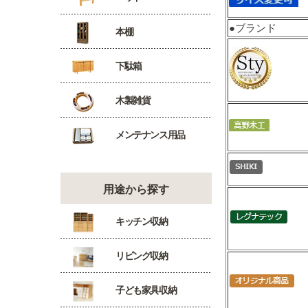
●ブランド
本棚
下駄箱
木製雑貨
メンテナンス用品
用途から探す
キッチン収納
リビング収納
子ども家具収納