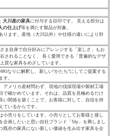
た
大川産の家具
に付与する目印です。 見える部分は
人の仕上げ
等を満たす製品が対象。
あります。産地（大川以外）や仕様の違いにより対
客さま自身で自分好みにアレンジする「楽しさ」もお
右されることなく、 長く愛用できる「普遍的なデザ
た上質な家具をめざしています。
IKIなりに解釈し、新しい“かたち”にしてご提案する
ます。
、アメリカ産材問わず、現地の伐採現場や製材工場
目で確かめています。それは、品質を見極めるだけ
良い関係を築くことで、お客様に対して、自信を持
えているからです。
は小売りをしています。小売りとしてお客様と接し
企画したいと思い自社ブランド「Sty」を興しまし
つ既存の家具にない新しい価値を生み出す家具を企