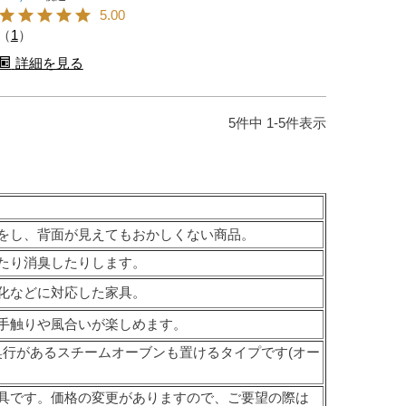
5.00
（
1
）
詳細を見る
5
件中
1
-
5
件表示
をし、背面が見えてもおかしくない商品。
たり消臭したりします。
化などに対応した家具。
手触りや風合いが楽しめます。
奥行があるスチームオーブンも置けるタイプです(オー
具です。価格の変更がありますので、ご要望の際は