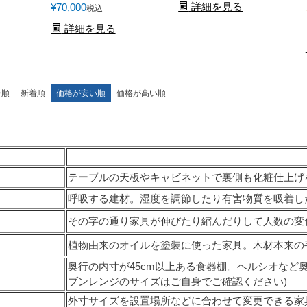
詳細を見る
¥
70,000
税込
詳細を見る
ー順
新着順
価格が安い順
価格が高い順
テーブルの天板やキャビネットで裏側も化粧仕上げ
呼吸する建材。湿度を調節したり有害物質を吸着し
その字の通り家具が伸びたり縮んだりして人数の変
植物由来のオイルを塗装に使った家具。木材本来の
奥行の内寸が45cm以上ある食器棚。ヘルシオなど
ブンレンジのサイズはご自身でご確認ください)
外寸サイズを設置場所などに合わせて変更できる家