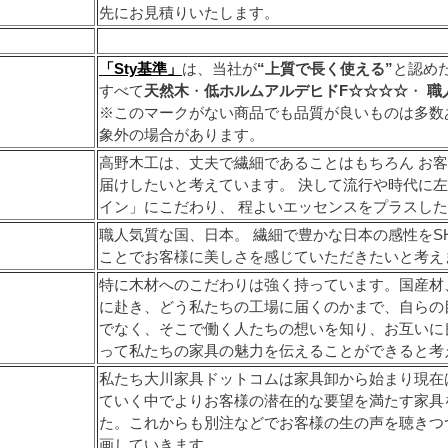
先にお見積りいたします。
「Sty基準」
は、当社が
“上質で長く使える”
と認め
すべて
天然木
・
低ホルムアルデヒドF☆☆☆☆
・
職
※このマークがない商品でも品質が良いものは多数
象外の場合があります。
高野木工は、丈夫で繊細であることはもちろん お
届けしたいと考えています。 決して流行や時代に左
イン」にこだわり、 程よいエッセンスをプラスし
職人気質な国、日本。 繊細で豊かな日本の感性をSH
ことでお客様に美しさを感じていただきたいと考え
特に木材へのこだわりは強く持っています。国産材
に赴き、どう私たちの工場に届くのかまで、自らの
でなく、そこで働く人たちの想いを知り、お互いに
って私たちの家具の魅力を伝えることができると考
私たち大川家具ドットコムは家具卸から始まり現在
ていく中でよりお客様の潜在的な要望を満たす家具を
た。これからも別注などでお客様の生の声を聴きつ
画していきます。