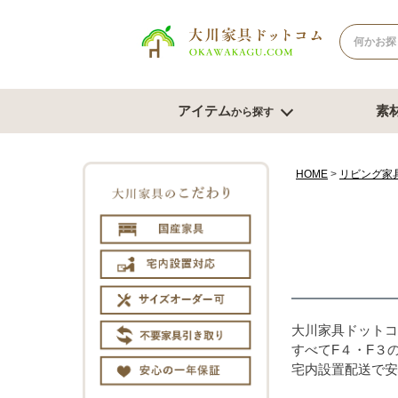
アイテム
素
から探す
ナチュラル系
北欧風スタイル
ブラウン系
モダンスタ
テレビボード
テー
HOME
リビング家
幅180cm台
幅120
幅150cm台
幅150
コーナーテレビ台
幅180
テレビチェスト
サイズオ
もっと見る
チェスト・たんす
ダイ
大川家具ドットコ
すべてF４・F３
宅内設置配送で安
チェスト幅61cm～80cm
ダイニン
チェスト幅81cm～100cm
ベンチ