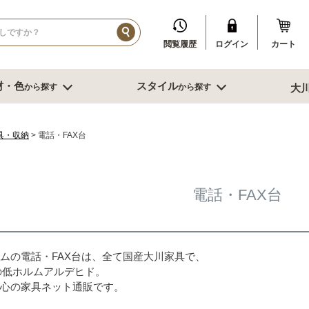
閲覧履歴
ログイン
カート
材・色
スタイル
から探す
から探す
大
イル
ダークブラウン系
ブルックリン
その他、人口素材
その他季節特集や用途から探す
ブル
リビング収納
寝室・書
具・収納
電話・FAX台
センチ台
幅～60cm未満
デスク
センチ台
幅60～80cm未満
書棚
電話・FAX台
センチ台
幅80cm台
ミラー
ーダーテーブル
幅90～120cm未満
スツール
もっと見る
幅120～150cm未満
鏡台
幅120～150cm未満
クローゼット
ニング家具
幅150cm以上
ベッド
ムの電話・FAX台は、全て国産大川家具で、
ソファー
サイドテーブ
の低ホルムアルデヒド。
センターテーブル
ブル
心の家具ネット通販です。
グチェアー
こたつ