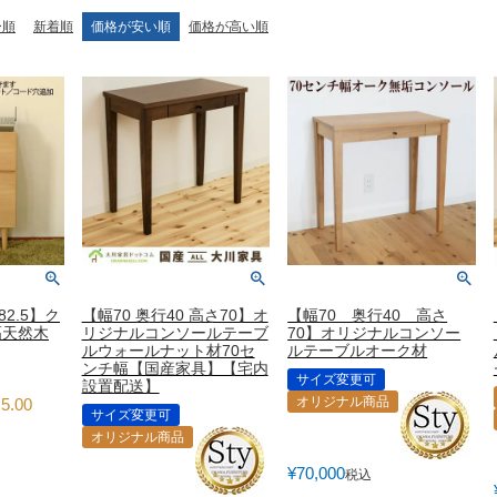
ラグ・カーペット・畳
子ども部
ンター
ー順
新着順
価格が安い順
価格が高い順
飾り棚
グセット
本棚・本入れ
和室家具
チン収納
シェルフ
衣類収納
座卓
チェスト
～100cm
茶棚・サイドボード
テーブル椅子
1～120cm
押し入れ収納
デスク
カウンター
ちゃぶ台
２段ベッド
ー下収納
もっと見る
82.5】ク
【幅70 奥行40 高さ70】オ
【幅70 奥行40 高さ
幅天然木
リジナルコンソールテーブ
70】オリジナルコンソー
ルウォールナット材70セ
ルテーブルオーク材
ンチ幅【国産家具】【宅内
サイズ変更可
設置配送】
オリジナル商品
5.00
サイズ変更可
オリジナル商品
¥
70,000
税込