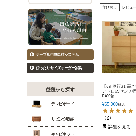
チェスト幅101cm～120cm
バーカウ
並び替え
レビュ
着物たんす
ダイニン
もっと見る
キッ
洋服たんす
食器棚81
洋服タンス幅61～80cm
食器棚10
洋服タンス幅81～100cm
キッチン
テーブル自動見積システム
洋服タンス幅101～120cm
カウンタ
ぴったりサイズオーダー家具
【69 奥行31 高さ
種類から探す
アトロ69センチ
FAX台
¥
65,000
テレビボード
税込
（
2
）
リビング収納
詳細を見る
キャビネット