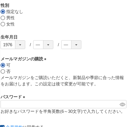
性別
指定なし
男性
女性
生年月日
メールマガジンの購読
可
(
否
必
メールマガジンをご購読いただくと、新製品や季節に合った情報
須
をお届けします。この設定は後で変更が可能です。
)
パスワード
(
必
お好きなパスワードを半角英数(6～30文字)で入力してください。
須
)