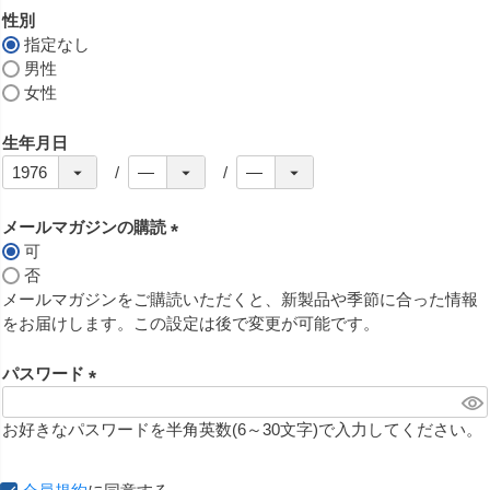
性別
指定なし
男性
女性
生年月日
メールマガジンの購読
可
(
否
必
メールマガジンをご購読いただくと、新製品や季節に合った情報
須
をお届けします。この設定は後で変更が可能です。
)
パスワード
(
必
お好きなパスワードを半角英数(6～30文字)で入力してください。
須
)