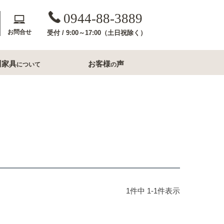
0944-88-3889
お問合せ
受付 / 9:00～17:00（土日祝除く）
川家具
お客様
声
について
の
斎収納
玄関用家具
コンソールテーブル
下駄箱
洗面所家具
内収納
すき間収納幅20cm台
すき間収納幅30cm台
1
件中
1
-
1
件表示
ル・ナイトテー
すき間収納幅40cm台
フレームミラー