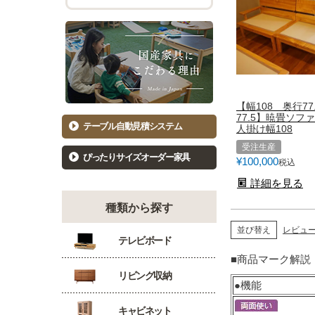
チェスト幅101cm～120cm
バーカウ
着物たんす
ダイニン
もっと見る
キッ
洋服たんす
食器棚81
洋服タンス幅61～80cm
【幅108 奥行77
食器棚10
77.5】暁畳ソフ
洋服タンス幅81～100cm
キッチン
テーブル自動見積システム
人掛け幅108
洋服タンス幅101～120cm
カウンタ
受注生産
ぴったりサイズオーダー家具
¥
100,000
税込
詳細を見る
種類から探す
並び替え
レビュ
テレビボード
■商品マーク解説
リビング収納
●機能
キャビネット