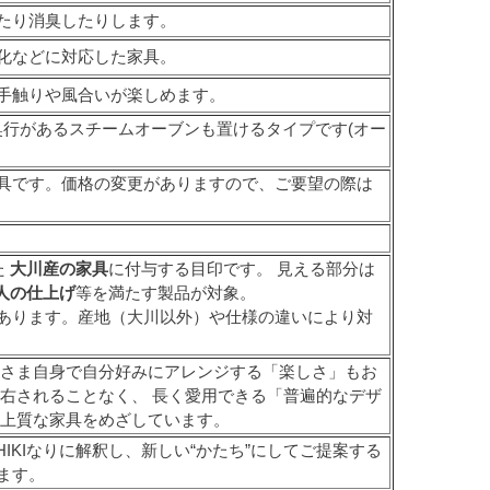
たり消臭したりします。
化などに対応した家具。
手触りや風合いが楽しめます。
奥行があるスチームオーブンも置けるタイプです(オー
具です。価格の変更がありますので、ご要望の際は
た
大川産の家具
に付与する目印です。 見える部分は
人の仕上げ
等を満たす製品が対象。
あります。産地（大川以外）や仕様の違いにより対
客さま自身で自分好みにアレンジする「楽しさ」もお
右されることなく、 長く愛用できる「普遍的なデザ
た上質な家具をめざしています。
IKIなりに解釈し、新しい“かたち”にしてご提案する
ます。