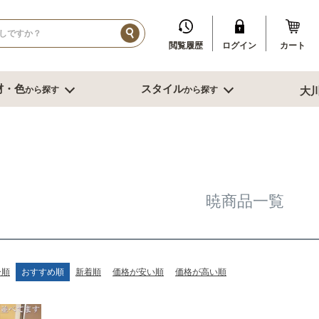
閲覧履歴
ログイン
カート
材・色
スタイル
から探す
から探す
大
イル
ダークブラウン系
ブルックリン
その他、人口素材
その他季節特集や用途から探す
ブル
リビング収納
寝室・書
センチ台
幅～60cm未満
デスク
センチ台
幅60～80cm未満
書棚
暁商品一覧
センチ台
幅80cm台
ミラー
ーダーテーブル
幅90～120cm未満
スツール
もっと見る
幅120～150cm未満
鏡台
幅120～150cm未満
クローゼット
ニング家具
幅150cm以上
ベッド
ー順
おすすめ順
新着順
価格が安い順
価格が高い順
ソファー
サイドテーブ
センターテーブル
ブル
グチェアー
こたつ