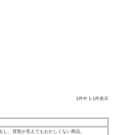
屋家具
その他
有料サービス
防災グッズ
インテリア雑貨
家具お手入れグッズ
1
件中
1
-
1
件表示
をし、背面が見えてもおかしくない商品。