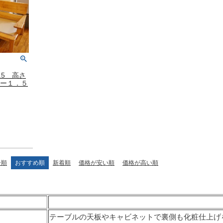
ラグ・カーペット・畳
子ども部
ンター
飾り棚
グセット
本棚・本入れ
和室家具
チン収納
シェルフ
衣類収納
座卓
チェスト
～100cm
茶棚・サイドボード
テーブル椅子
.5 高さ
1～120cm
ァー１．５
押し入れ収納
デスク
カウンター
ちゃぶ台
２段ベッド
ー下収納
もっと見る
ー順
おすすめ順
新着順
価格が安い順
価格が高い順
テーブルの天板やキャビネットで裏側も化粧仕上げ