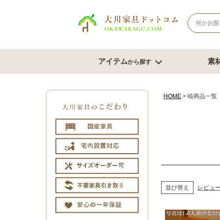
アイテム
素
から探す
ナチュラル系
北欧風スタイル
ブラウン系
モダンスタ
テレビボード
テー
HOME
暁商品一覧
幅180cm台
幅120
幅150cm台
幅150
コーナーテレビ台
幅180
テレビチェスト
サイズオ
もっと見る
チェスト・たんす
ダイ
並び替え
レビュ
チェスト幅61cm～80cm
ダイニン
チェスト幅81cm～100cm
ベンチ