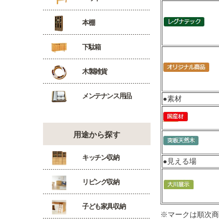
本棚
下駄箱
木製雑貨
メンテナンス用品
●素材
用途から探す
キッチン収納
●見える場
リビング収納
子ども家具収納
※マークは順次商