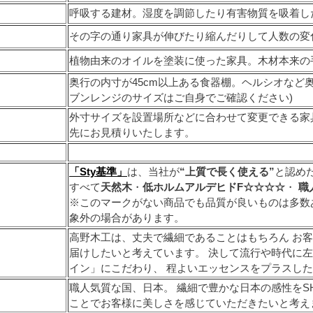
呼吸する建材。湿度を調節したり有害物質を吸着し
その字の通り家具が伸びたり縮んだりして人数の変
植物由来のオイルを塗装に使った家具。木材本来の
奥行の内寸が45cm以上ある食器棚。ヘルシオなど
ブンレンジのサイズはご自身でご確認ください)
外寸サイズを設置場所などに合わせて変更できる家
先にお見積りいたします。
「Sty基準」
は、当社が
“上質で長く使える”
と認め
すべて
天然木
・
低ホルムアルデヒドF☆☆☆☆
・
職
※このマークがない商品でも品質が良いものは多数
象外の場合があります。
高野木工は、丈夫で繊細であることはもちろん お
届けしたいと考えています。 決して流行や時代に左
イン」にこだわり、 程よいエッセンスをプラスし
職人気質な国、日本。 繊細で豊かな日本の感性をSH
ことでお客様に美しさを感じていただきたいと考え