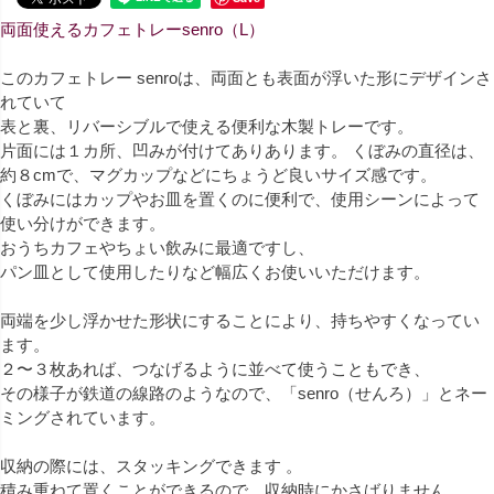
両面使えるカフェトレーsenro（L）
このカフェトレー senroは、両面とも表面が浮いた形にデザインさ
れていて
表と裏、リバーシブルで使える便利な木製トレーです。
片面には１カ所、凹みが付けてありあります。 くぼみの直径は、
約８cmで、マグカップなどにちょうど良いサイズ感です。
くぼみにはカップやお皿を置くのに便利で、使用シーンによって
使い分けができます。
おうちカフェやちょい飲みに最適ですし、
パン皿として使用したりなど幅広くお使いいただけます。
両端を少し浮かせた形状にすることにより、持ちやすくなってい
ます。
２〜３枚あれば、つなげるように並べて使うこともでき、
その様子が鉄道の線路のようなので、「senro（せんろ）」とネー
ミングされています。
収納の際には、スタッキングできます 。
積み重ねて置くことができるので、収納時にかさばりません。