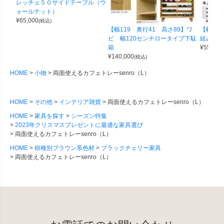
レッチェ５０サイドテーブル（ウ
ォールナット）
¥
65,000
(税込)
【幅119 奥行41 高さ89】ワ
【幅100
ビ 幅120センチロータイプ下駄
組み合わせ
箱
¥
55,000
¥
140,000
(税込)
HOME
小物
両面使えるカフェトレーsenro（L）
HOME
その他
インテリア雑貨
両面使えるカフェトレーsenro（L）
HOME
家具を探す
シーズン特集
2023年クリスマスプレゼントに最適な家具選び
両面使えるカフェトレーsenro（L）
HOME
樹種別ブラウン系色材
ブラックチェリー家具
両面使えるカフェトレーsenro（L）