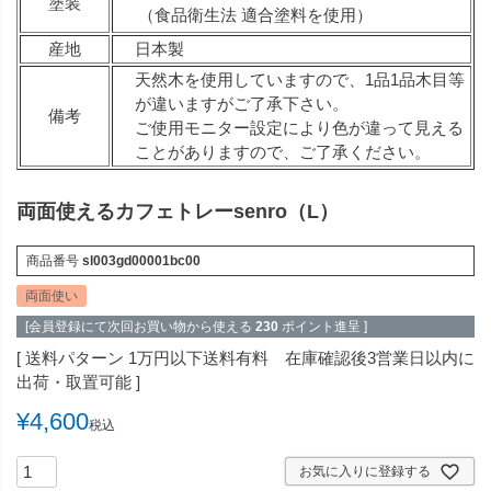
塗装
（食品衛生法 適合塗料を使用）
産地
日本製
天然木を使用していますので、1品1品木目等
が違いますがご了承下さい。
備考
ご使用モニター設定により色が違って見える
ことがありますので、ご了承ください。
両面使えるカフェトレーsenro（L）
商品番号
sl003gd00001bc00
両面使い
[会員登録にて次回お買い物から使える
230
ポイント進呈 ]
送料パターン
1万円以下送料有料 在庫確認後3営業日以内に
出荷・取置可能
¥
4,600
税込
お気に入りに登録する