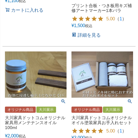
¥
1,100
税込
プリント合板・つき板用キズ補
カートに入れる
修アートマーカー1本バラ
5.00
（
1
）
¥
1,500
税込
詳細を見る
オリジナル商品
大川展示
オリジナル商品
大川展示
大川家具ドットコムオリジナル
大川家具ドットコムオリジナル
家具用メンテナンスオイル
オイル塗装家具お手入れセット
100ml
5.00
（
1
）
¥
2,000
税込
¥
3,000