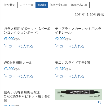
並び替え
レビュー順
新着順
価格が安い順
価格が高い順
10
件中
1
-
10
件表示
ガラス棚用ダボセット【バーボ
ティアラ・スカーレット用スラ
ンコレクションボード】
イドレール
¥
1,000
¥
2,000
税込
税込
カートに入れる
カートに入れる
WK食器棚用レール
モニカスライド丁番3個
¥
3,300
¥
1,870
税込
税込
カートに入れる
カートに入れる
風合いの有る無垢天然木
OK00153キャビネット用丁番2
個