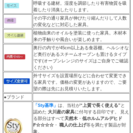
呼吸する建材。湿度を調節したり有害物質を吸
着したり消臭したりします。
その字の通り家具が伸びたり縮んだりして人数
の変化などに対応した家具。
植物由来のオイルを塗装に使った家具。木材本
来の手触りや風合いが楽しめます。
奥行の内寸が45cm以上ある食器棚。ヘルシオな
ど奥行があるスチームオーブンも置けるタイプ
です(オーブンレンジのサイズはご自身でご確認
ください)
外寸サイズを設置場所などに合わせて変更でき
る家具です。価格の変更がありますので、ご要
望の際は先にお見積りいたします。
●ブランド
「Sty基準」
は、当社が
“上質で長く使える”
と
認めた
大川産の家具
に付与する目印です。 見え
る部分はすべて
天然木
・
低ホルムアルデヒド
F☆☆☆☆
・
職人の仕上げ
等を満たす製品が対
象。