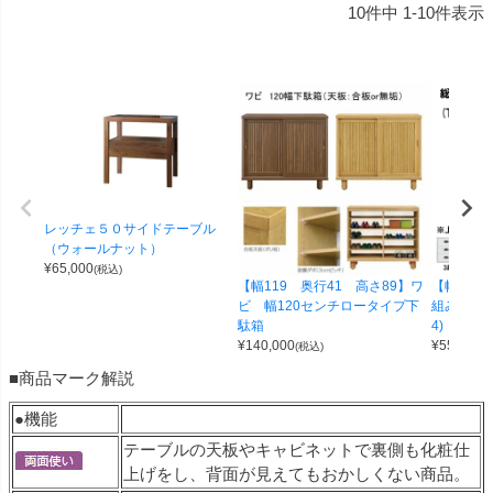
10
件中
1
-
10
件表示
レッチェ５０サイドテーブル
（ウォールナット）
¥
65,000
(税込)
【幅119 奥行41 高さ89】ワ
【幅100 
ビ 幅120センチロータイプ下
組み合わせ
駄箱
4)
¥
140,000
¥
55,000
(税込)
(
■商品マーク解説
●機能
テーブルの天板やキャビネットで裏側も化粧仕
上げをし、背面が見えてもおかしくない商品。