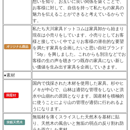
想いを知り、お互いに良い関係を築くことで、
お客様に対して、自信を持って私たちの家具の
魅力を伝えることができると考えているからで
す。
私たち大川家具ドットコムは家具卸から始まり
現在は小売りをしています。小売りとしてお客
様と接していく中でよりお客様の潜在的な要望
を満たす家具を企画したいと思い自社ブランド
「Sty」を興しました。これからも別注などでお
客様の生の声を聴きつつ既存の家具にない新し
い価値を生み出す家具を企画していきます。
●素材
国内で伐採された木材を使用した家具。杉やヒ
ノキが中心で、山林は適切な管理をしないと洪
水や山崩れの原因となります。国産材を積極的
に使うことにより山の管理が適切に行われるよ
うになります。
無垢材を薄くスライスした天然木を基材に貼
り、天然木の風合いと無垢の弱点の反り割れ防
止を両立した素材。