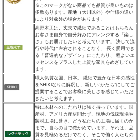
※このマークがない商品でも品質が良いものは
多数あります。産地（大川以外）や仕様の違い
により対象外の場合があります。
高野木工は、丈夫で繊細であることはもちろん
お客さま自身で自分好みにアレンジする「楽し
さ」もお届けしたいと考えています。 決して流
行や時代に左右されることなく、 長く愛用でき
る「普遍的なデザイン」にこだわり、 程よいエ
ッセンスをプラスした上質な家具をめざしてい
ます。
職人気質な国、日本。 繊細で豊かな日本の感性
をSHIKIなりに解釈し、新しい“かたち”にしてご
提案することでお客様に美しさを感じていただ
きたいと考えます。
特に木材へのこだわりは強く持っています。国
産材、アメリカ産材問わず、現地の伐採現場や
製材工場に赴き、どう私たちの工場に届くのか
まで、自らの目で確かめています。それは、品
質を見極めるだけでなく、そこで働く人たちの