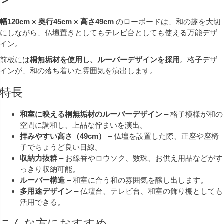
幅120cm × 奥行45cm × 高さ49cm
のローボードは、和の趣を大切
にしながら、仏壇置きとしてもテレビ台としても使える万能デザ
イン。
前板には
桐無垢材を使用し、ルーバーデザインを採用
。格子デザ
インが、和の落ち着いた雰囲気を演出します。
特長
和室に映える桐無垢材のルーバーデザイン
– 格子模様が和の
空間に調和し、上品な佇まいを演出。
拝みやすい高さ（49cm）
– 仏壇を設置した際、正座や座椅
子でちょうど良い目線。
収納力抜群
– お線香やロウソク、数珠、お供え用品などがす
っきり収納可能。
ルーバー構造
– 和室に合う和の雰囲気を醸し出します。
多用途デザイン
– 仏壇台、テレビ台、和室の飾り棚としても
活用できる。
こんな方におすすめ