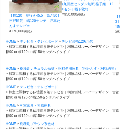
(九州産センダン無垢)格子組 12
0センチ幅下駄箱
¥
950,000
(税込)
【幅120 奥行き45.5 高さ50】
【幅141
吉野民芸 幅120センチ 戸車た
3】ヒノ
んすテレビ台
150セ
¥
170,000
(税込)
¥
530,00
HOME
テレビ台・テレビボード
テレビ台幅120cm代
和室に調和する仏壇置き兼テレビ台｜桐無垢材ルーバーデザイン 古都
幅90 or 幅120 or 幅150センチハイタイプ
HOME
樹種別ナチュラル系材
桐材使用家具 （桐たんす・桐収納等）
和室に調和する仏壇置き兼テレビ台｜桐無垢材ルーバーデザイン 古都
幅90 or 幅120 or 幅150センチハイタイプ
HOME
テレビ台・テレビボード
和室に調和する仏壇置き兼テレビ台｜桐無垢材ルーバーデザイン 古都
幅90 or 幅120 or 幅150センチハイタイプ
HOME
和室家具・和風家具
和室に調和する仏壇置き兼テレビ台｜桐無垢材ルーバーデザイン 古都
幅90 or 幅120 or 幅150センチハイタイプ
HOME
樹種別ブラウン系色材