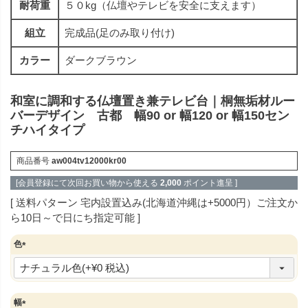
耐荷重
５０kg（仏壇やテレビを安全に支えます）
組立
完成品(足のみ取り付け)
カラー
ダークブラウン
和室に調和する仏壇置き兼テレビ台｜桐無垢材ルー
バーデザイン 古都 幅90 or 幅120 or 幅150セン
チハイタイプ
商品番号
aw004tv12000kr00
[会員登録にて次回お買い物から使える
2,000
ポイント進呈 ]
送料パターン
宅内設置込み(北海道沖縄は+5000円）ご注文か
ら10日～で日にち指定可能
色
(
必
須
)
幅