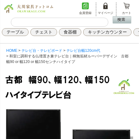
会員登録
マイページ
カート
テーブル
チェスト
食器棚
キッチンカウンター
HOME
テレビ台・テレビボード
テレビ台幅120cm代
和室に調和する仏壇置き兼テレビ台｜桐無垢材ルーバーデザイン 古都
幅90 or 幅120 or 幅150センチハイタイプ