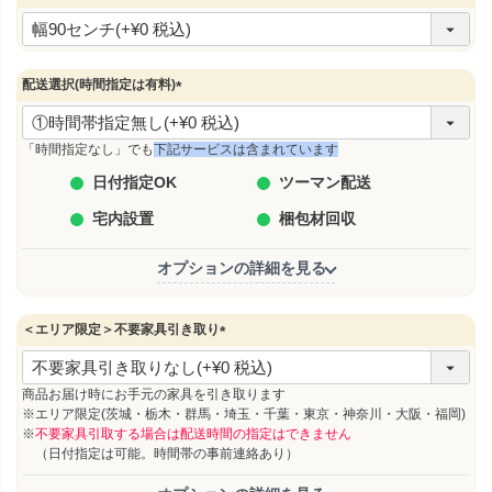
(
必
須
)
配送選択(時間指定は有料)
(
必
須
「時間指定なし」でも
下記サービスは含まれています
)
日付指定OK
ツーマン配送
宅内設置
梱包材回収
オプションの詳細を見る
＜エリア限定＞不要家具引き取り
(
必
須
商品お届け時にお手元の家具を引き取ります
)
※エリア限定(茨城・栃木・群馬・埼玉・千葉・東京・神奈川・大阪・福岡)
※
不要家具引取する場合は配送時間の指定はできません
（日付指定は可能。時間帯の事前連絡あり）