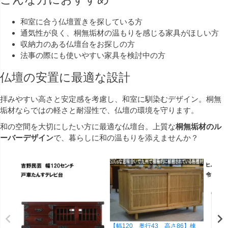
和室に合う仏壇置きを探している方
通気性が良く、桐無垢材の温もりを感じる家具がほしい方
収納力のある仏壇台をお探しの方
法事の際にも使いやすい家具を検討中の方
仏壇の安置に最適な設計
拝みやすい高さと安定感を考慮し、和室に馴染むデザイン。桐無
垢材ならではの軽さと耐湿性で、仏壇の環境を守ります。
和の空間を大切にしたい方に最適な仏壇台。上質な
桐無垢材のル
ーバーデザイン
で、暮らしに和の温もりを添えませんか？
【幅120 奥行43 高さ86】棟