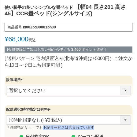
【幅94 長さ201 高さ
使い勝手の良いシンプルな畳ベッド
45】CCB畳ベッド(シングルサイズ)
商品番号
ki002bd00001pn00
¥
68,000
税込
[会員登録にて次回お買い物から使える
3,400
ポイント進呈 ]
送料パターン
宅内設置込み(北海道沖縄は+5000円）ご注文か
ら10日～で日にち指定可能
設置場所
(
必
須
)
配送選択(時間指定は有料)
(
必
須
「時間指定なし」でも
下記サービスは含まれています
)
日付指定OK
ツーマン配送