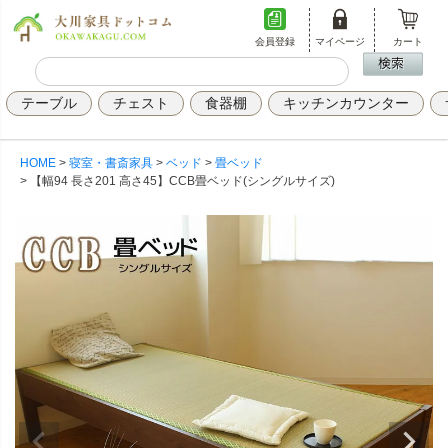
会員登録
マイページ
カート
テーブル
チェスト
食器棚
キッチンカウンター
HOME
寝室・書斎家具
ベッド
畳ベッド
【幅94 長さ201 高さ45】CCB畳ベッド(シングルサイズ)