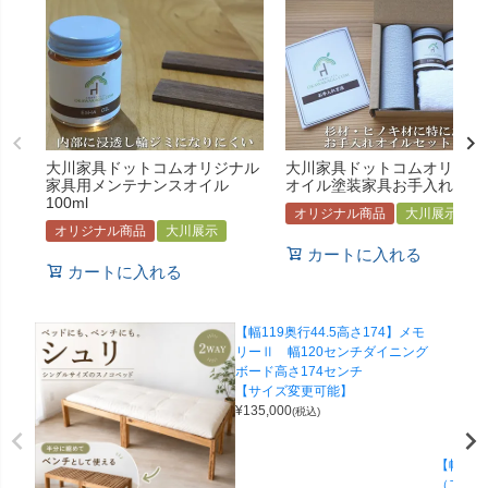
大川家具ドットコムオリジナル
大川家具ドットコムオリジナ
家具用メンテナンスオイル
オイル塗装家具お手入れセッ
100ml
オリジナル商品
大川展示
オリジナル商品
大川展示
カートに入れる
カートに入れる
【幅119奥行44.5高さ174】メモ
リーⅡ 幅120センチダイニング
ボード高さ174センチ
【サイズ変更可能】
¥
135,000
(税込)
【幅45 
（フィー