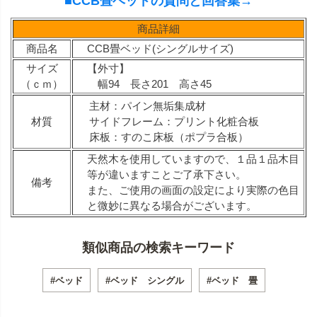
■CCB畳ベッドの質問と回答集→
商品詳細
商品名
CCB畳ベッド(シングルサイズ)
サイズ
【外寸】
（ｃｍ）
幅94 長さ201 高さ45
主材：パイン無垢集成材
材質
サイドフレーム：プリント化粧合板
床板：すのこ床板（ポプラ合板）
天然木を使用していますので、１品１品木目
等が違いますことご了承下さい。
備考
また、ご使用の画面の設定により実際の色目
と微妙に異なる場合がございます。
類似商品の検索キーワード
#ベッド
#ベッド シングル
#ベッド 畳