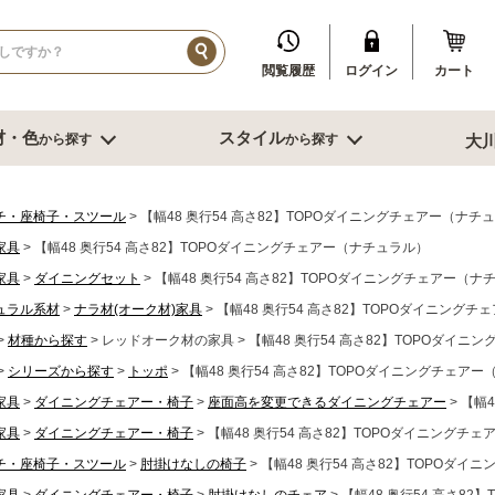
閲覧履歴
ログイン
カート
材・色
スタイル
から探す
から探す
大
イル
ダークブラウン系
ブルックリン
その他、人口素材
その他季節特集や用途から探す
ブル
リビング収納
寝室・書
チ・座椅子・スツール
【幅48 奥行54 高さ82】TOPOダイニングチェアー（ナチ
家具
【幅48 奥行54 高さ82】TOPOダイニングチェアー（ナチュラル）
センチ台
幅～60cm未満
デスク
家具
ダイニングセット
【幅48 奥行54 高さ82】TOPOダイニングチェアー（ナ
センチ台
幅60～80cm未満
書棚
ュラル系材
センチ台
ナラ材(オーク材)家具
幅80cm台
【幅48 奥行54 高さ82】TOPOダイニング
ミラー
ーダーテーブル
幅90～120cm未満
スツール
材種から探す
レッドオーク材の家具
【幅48 奥行54 高さ82】TOPOダイ
もっと見る
幅120～150cm未満
鏡台
シリーズから探す
トッポ
【幅48 奥行54 高さ82】TOPOダイニングチェア
幅120～150cm未満
クローゼット
家具
ダイニングチェアー・椅子
座面高を変更できるダイニングチェアー
【幅4
ニング家具
幅150cm以上
ベッド
ソファー
サイドテーブ
家具
ダイニングチェアー・椅子
【幅48 奥行54 高さ82】TOPOダイニングチ
センターテーブル
ブル
グチェアー
チ・座椅子・スツール
肘掛けなしの椅子
【幅48 奥行54 高さ82】TOPOダ
こたつ