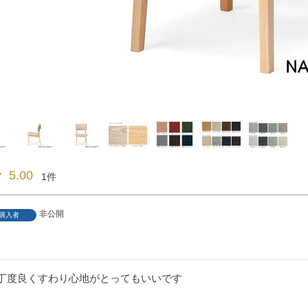
5.00
1
非公開
購入者
丁度良くすわり心地がとってもいいです
