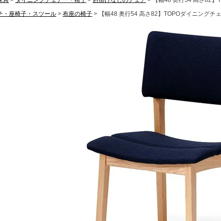
家具
ダイニングチェアー・椅子
肘掛けなしのチェア
【幅48 奥行54 高さ8
ラグ・カーペット・畳
子ども部
ンター
チ・座椅子・スツール
布座の椅子
【幅48 奥行54 高さ82】TOPOダイニング
飾り棚
グセット
本棚・本入れ
和室家具
チン収納
シェルフ
衣類収納
座卓
チェスト
～100cm
茶棚・サイドボード
テーブル椅子
1～120cm
押し入れ収納
デスク
カウンター
ちゃぶ台
２段ベッド
ー下収納
もっと見る