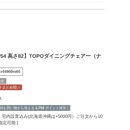
行54 高さ82】TOPOダイニングチェアー（ナ
cr04900ro00
生産
トまとめ買い
込
次回お買い物から使える
2,750
ポイント進呈 ]
ン
宅内設置込み(北海道沖縄は+5000円）ご注文から10
指定可能