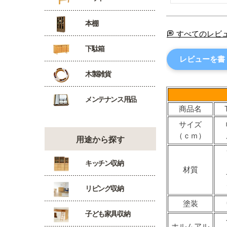
本棚
すべてのレビ
下駄箱
レビューを書
木製雑貨
メンテナンス用品
商品名
サイズ
（ｃｍ）
用途から探す
キッチン収納
材質
リビング収納
塗装
子ども家具収納
ホルムアル