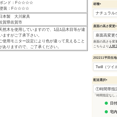
ボンド：F☆☆☆☆
材種
塗装：F☆☆☆☆
(
必
日本製 大川家具
須
佐賀県佐賀市
)
座面の高さ変更
天然木を使用していますので、1品1品木目等が違
(
いますがご了承下さい。
ご使用モニター設定により色が違って見えること
座面の高さを変
)
がありますので、ご了承ください。
こちらより
人間
202211平田生地
配送選択
(
必
須
「時間指定なし
)
日付
宅