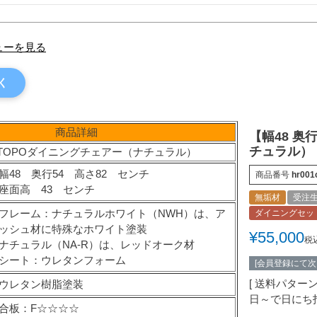
ューを見る
く
商品詳細
【幅48 奥
チュラル）
TOPOダイニングチェアー（ナチュラル）
幅48 奥行54 高さ82 センチ
商品番号
hr001
座面高 43 センチ
無垢材
受注
フレーム：ナチュラルホワイト（NWH）は、ア
ダイニングセッ
ッシュ材に特殊なホワイト塗装
¥
55,000
税
ナチュラル（NA-R）は、レッドオーク材
シート：ウレタンフォーム
[会員登録にて
送料パター
ウレタン樹脂塗装
日～で日にち
合板：F☆☆☆☆