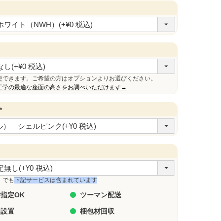
必
須
更できます。ご希望の方はオプションよりお選びください。
工学の最適な座面の高さをお調べいただけます→
(
必
須
)
」でも
下記サービスは含まれています
指定OK
ツーマン配送
内設置
梱包材回収