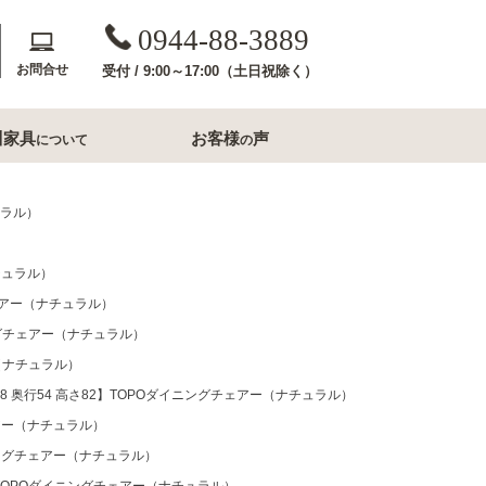
0944-88-3889
お問合せ
受付 / 9:00～17:00（土日祝除く）
川家具
お客様
声
について
の
斎収納
玄関用家具
ュラル）
コンソールテーブル
チュラル）
下駄箱
チェアー（ナチュラル）
洗面所家具
ニングチェアー（ナチュラル）
ー（ナチュラル）
内収納
すき間収納幅20cm台
8 奥行54 高さ82】TOPOダイニングチェアー（ナチュラル）
すき間収納幅30cm台
ル・ナイトテー
ェアー（ナチュラル）
すき間収納幅40cm台
イニングチェアー（ナチュラル）
フレームミラー