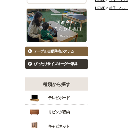
HOME
ダイニング
チェスト幅101cm～120cm
バーカウ
HOME
椅子・ベン
着物たんす
ダイニン
もっと見る
キッ
洋服たんす
食器棚81
洋服タンス幅61～80cm
食器棚10
洋服タンス幅81～100cm
キッチン
テーブル自動見積システム
洋服タンス幅101～120cm
カウンタ
ぴったりサイズオーダー家具
種類から探す
テレビボード
リビング収納
キャビネット