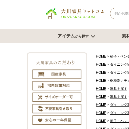
アイテム
素
から探す
ナチュラル系
北欧風スタイル
ブラウン系
モダンスタ
テレビボード
テー
HOME
椅子・ベン
HOME
ダイニング
幅180cm台
幅120
HOME
ダイニング
幅150cm台
幅150
コーナーテレビ台
HOME
樹種別ナチ
幅180
テレビチェスト
サイズオ
HOME
家具を探す
もっと見る
HOME
家具を探す
HOME
ダイニング
チェスト・たんす
ダイ
HOME
ダイニング
チェスト幅61cm～80cm
ダイニン
HOME
椅子・ベン
チェスト幅81cm～100cm
ベンチ