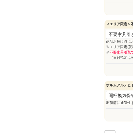
＜エリア限定＞
商品お届け時に
※エリア限定(
※
不要家具引取
（日付指定は可
ホルムアルデヒ
出荷前に通気性