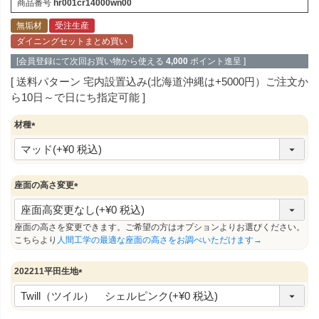
商品番号
hr001cr14000wn00
無垢材
受注生産
ダイニングセットまとめ買い
[会員登録にて次回お買い物から使える
4,000
ポイント進呈 ]
送料パターン
宅内設置込み(北海道沖縄は+5000円）ご注文か
ら10日～で日にち指定可能
材種
(
必
須
)
座面の高さ変更
(
必
須
座面の高さを変更できます。ご希望の方はオプションよりお選びください。
)
こちらより
人間工学の最適な座面の高さをお調べいただけます→
202211平田生地
(
必
須