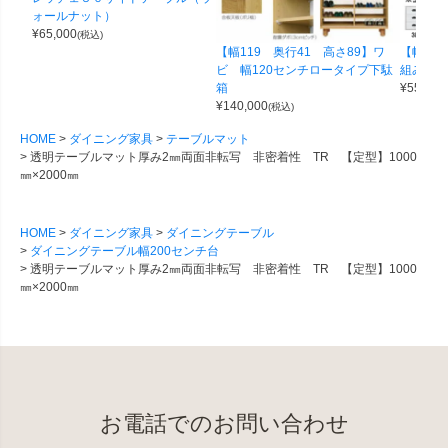
ォールナット）
¥
65,000
(税込)
【幅119 奥行41 高さ89】ワ
【幅100
ビ 幅120センチロータイプ下駄
組み合わせ
箱
¥
55,000
¥
140,000
(税込)
HOME
ダイニング家具
テーブルマット
透明テーブルマット厚み2㎜両面非転写 非密着性 TR 【定型】1000
㎜×2000㎜
HOME
ダイニング家具
ダイニングテーブル
ダイニングテーブル幅200センチ台
透明テーブルマット厚み2㎜両面非転写 非密着性 TR 【定型】1000
㎜×2000㎜
お電話でのお問い合わせ