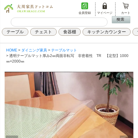
会員登録
マイページ
カート
テーブル
チェスト
食器棚
キッチンカウンター
HOME
ダイニング家具
テーブルマット
透明テーブルマット厚み2㎜両面非転写 非密着性 TR 【定型】1000
㎜×2000㎜