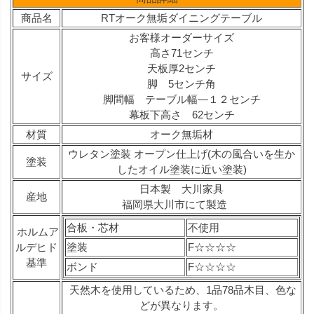
商品名
RTオーク無垢ダイニングテーブル
お客様オーダーサイズ
高さ71センチ
天板厚2センチ
サイズ
脚 5センチ角
脚間幅 テーブル幅—１２センチ
幕板下高さ 62センチ
材質
オーク無垢材
ウレタン塗装 オープン仕上げ(木の風合いを生か
塗装
したオイル塗装に近い塗装)
日本製 大川家具
産地
福岡県大川市にて製造
合板・芯材
不使用
ホルムア
ルデヒド
塗装
F☆☆☆☆
基準
ボンド
F☆☆☆☆
天然木を使用しているため、1品78品木目、色な
どが異なります。