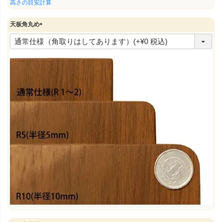
須
高さの目安計算
)
天板角丸め
(
必
須
)