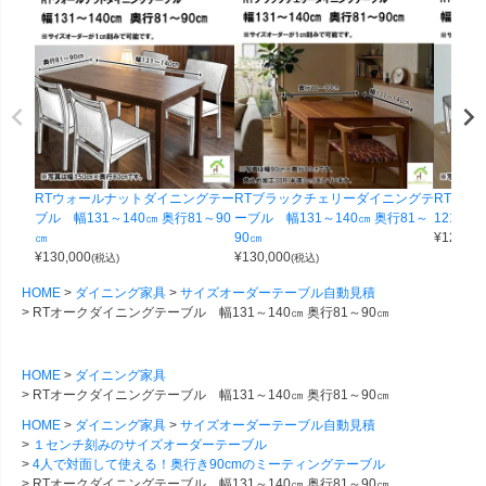
RTウォールナットダイニングテー
RTブラックチェリーダイニングテ
RTオー
ブル 幅131～140㎝ 奥行81～90
ーブル 幅131～140㎝ 奥行81～
121～1
㎝
90㎝
¥
125,00
¥
130,000
¥
130,000
(税込)
(税込)
HOME
ダイニング家具
サイズオーダーテーブル自動見積
RTオークダイニングテーブル 幅131～140㎝ 奥行81～90㎝
HOME
ダイニング家具
RTオークダイニングテーブル 幅131～140㎝ 奥行81～90㎝
HOME
ダイニング家具
サイズオーダーテーブル自動見積
１センチ刻みのサイズオーダーテーブル
4人で対面して使える！奥行き90cmのミーティングテーブル
RTオークダイニングテーブル 幅131～140㎝ 奥行81～90㎝