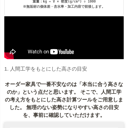
重量：
kg = V × 密度(g/cm³) ÷ 1000
※無垢材の個体差・含水率・加工内容で前後します。
1. 人間工学をもとにした高さの目安
オーダー家具で一番不安なのは「本当に合う高さな
のか」という点だと思います。 そこで、人間工学
の考え方をもとにした
高さ計算ツール
をご用意しま
した。 無理のない姿勢になりやすい高さの目安
を、事前に確認していただけます。