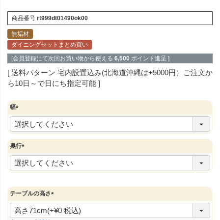
商品番号
rt999dt01490ok00
無垢材
ダイニングセットまとめ買い
[会員登録にて次回お買い物から使える
6,500
ポイント進呈 ]
送料パターン
宅内設置込み(北海道沖縄は+5000円）ご注文か
ら10日～で日にち指定可能
幅
(
必
須
)
奥行
(
必
須
)
テーブルの高さ
(
必