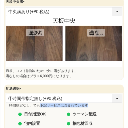
天板中央溝
(
必
須
)
通常、コスト削減のため中央に溝があります。
溝なしの場合はプラス6,000円になります。
配送選択
(
必
須
「時間指定なし」でも
下記サービスは含まれています
)
日付指定OK
ツーマン配送
宅内設置
梱包材回収