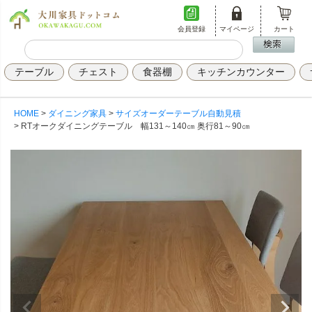
会員登録
マイページ
カート
テーブル
チェスト
食器棚
キッチンカウンター
HOME
ダイニング家具
サイズオーダーテーブル自動見積
RTオークダイニングテーブル 幅131～140㎝ 奥行81～90㎝