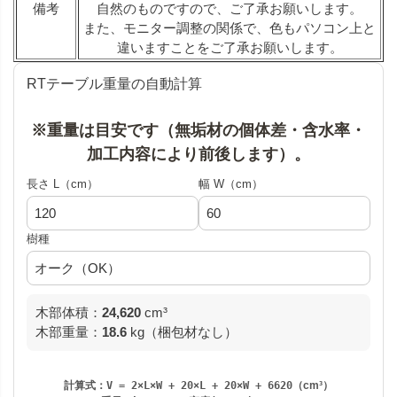
備考
自然のものですので、ご了承お願いします。
また、モニター調整の関係で、色もパソコン上と
違いますことをご了承お願いします。
RTテーブル重量の自動計算
※重量は目安です（無垢材の個体差・含水率・
加工内容により前後します）。
長さ L（cm）
幅 W（cm）
樹種
木部体積：
24,620
cm³
木部重量：
18.6
kg（梱包材なし）
計算式：
V = 2×L×W + 20×L + 20×W + 6620
（cm³）