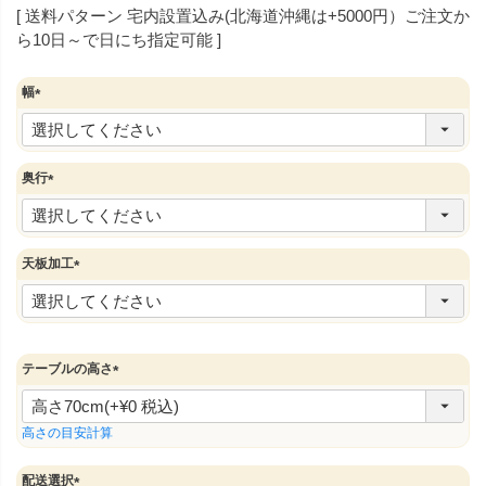
送料パターン
宅内設置込み(北海道沖縄は+5000円）ご注文か
ら10日～で日にち指定可能
幅
(
必
須
)
奥行
(
必
須
)
天板加工
(
必
須
)
テーブルの高さ
(
必
須
高さの目安計算
)
配送選択