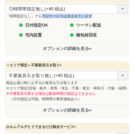
(
必
須
「時間指定なし」でも
下記サービスは含まれています
)
日付指定OK
ツーマン配送
宅内設置
梱包材回収
オプションの詳細を見る
＜エリア限定＞不要家具引き取り
(
必
須
商品お届け時にお手元の家具を引き取ります
)
※エリア限定(茨城・栃木・群馬・埼玉・千葉・東京・神奈川・大阪・福岡)
※
不要家具引取する場合は配送時間の指定はできません
（日付指定は可能。時間帯の事前連絡あり）
オプションの詳細を見る
ホルムアルデヒドできるだけ除去サービス
(