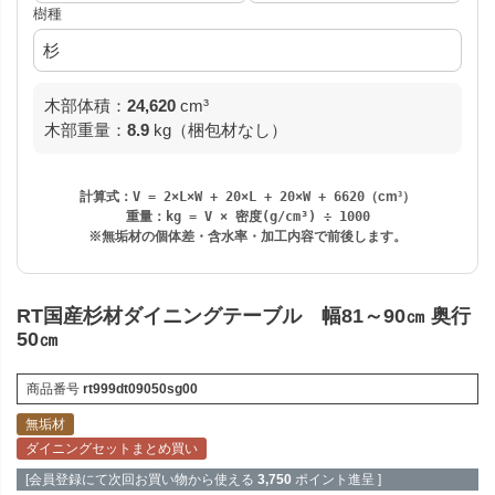
樹種
木部体積：
24,620
cm³
木部重量：
8.9
kg（梱包材なし）
計算式：
V = 2×L×W + 20×L + 20×W + 6620
（cm³）
重量：
kg = V × 密度(g/cm³) ÷ 1000
※無垢材の個体差・含水率・加工内容で前後します。
RT国産杉材ダイニングテーブル 幅81～90㎝ 奥行
50㎝
商品番号
rt999dt09050sg00
無垢材
ダイニングセットまとめ買い
[会員登録にて次回お買い物から使える
3,750
ポイント進呈 ]