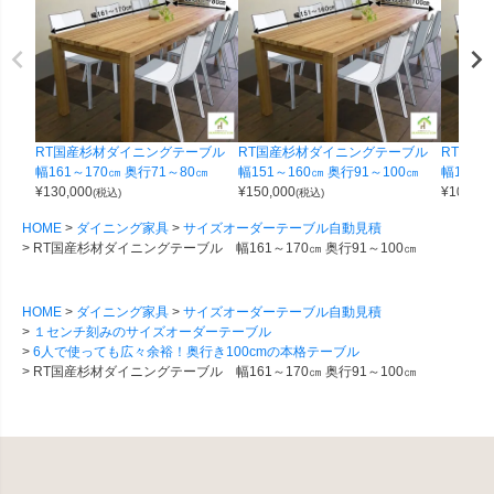
RT国産杉材ダイニングテーブル
RT国産杉材ダイニングテーブル
RT国
幅161～170㎝ 奥行71～80㎝
幅151～160㎝ 奥行91～100㎝
幅161～
¥
130,000
¥
150,000
¥
100,00
(税込)
(税込)
HOME
ダイニング家具
サイズオーダーテーブル自動見積
RT国産杉材ダイニングテーブル 幅161～170㎝ 奥行91～100㎝
HOME
ダイニング家具
サイズオーダーテーブル自動見積
１センチ刻みのサイズオーダーテーブル
6人で使っても広々余裕！奥行き100cmの本格テーブル
RT国産杉材ダイニングテーブル 幅161～170㎝ 奥行91～100㎝