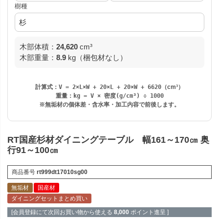
樹種
木部体積：
24,620
cm³
木部重量：
8.9
kg（梱包材なし）
計算式：
V = 2×L×W + 20×L + 20×W + 6620
（cm³）
重量：
kg = V × 密度(g/cm³) ÷ 1000
※無垢材の個体差・含水率・加工内容で前後します。
RT国産杉材ダイニングテーブル 幅161～170㎝ 奥
行91～100㎝
商品番号
rt999dt17010sg00
無垢材
国産材
ダイニングセットまとめ買い
[会員登録にて次回お買い物から使える
8,000
ポイント進呈 ]