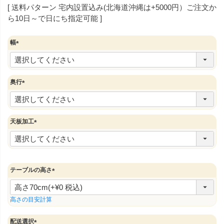
送料パターン
宅内設置込み(北海道沖縄は+5000円）ご注文か
ら10日～で日にち指定可能
幅
(
必
須
)
奥行
(
必
須
)
天板加工
(
必
須
)
テーブルの高さ
(
必
須
高さの目安計算
)
配送選択