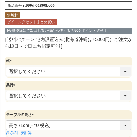
商品番号
rt999dt01890bc00
無垢材
ダイニングセットまとめ買い
[会員登録にて次回お買い物から使える
7,500
ポイント進呈 ]
送料パターン
宅内設置込み(北海道沖縄は+5000円）ご注文か
ら10日～で日にち指定可能
幅
(
必
須
)
奥行
(
必
須
)
テーブルの高さ
(
必
須
高さの目安計算