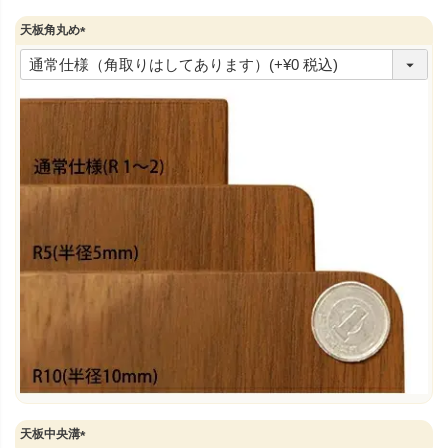
)
天板角丸め
(
必
須
)
天板中央溝