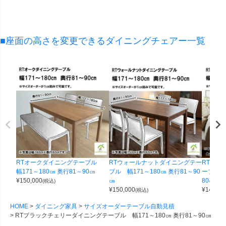
■座面の高さを変更できるダイニングチェアー一覧
RTオークダイニングテーブル
RTウォールナットダイニングテー
RTブラ
幅171～180㎝ 奥行81～90㎝
ブル 幅171～180㎝ 奥行81～90
ーブル 幅
¥
150,000
㎝
80㎝
(税込)
¥
150,000
¥
140,00
(税込)
HOME
ダイニング家具
サイズオーダーテーブル自動見積
RTブラックチェリーダイニングテーブル 幅171～180㎝ 奥行81～90㎝