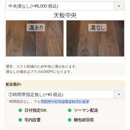
(
必
須
)
通常、コスト削減のため中央に溝があります。
溝なしの場合はプラス6,000円になります。
配送選択
(
必
須
「時間指定なし」でも
下記サービスは含まれています
)
日付指定OK
ツーマン配送
宅内設置
梱包材回収