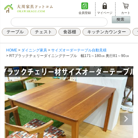
会員登録
マイページ
カート
テーブル
チェスト
食器棚
キッチンカウンター
HOME
ダイニング家具
サイズオーダーテーブル自動見積
RTブラックチェリーダイニングテーブル 幅171～180㎝ 奥行81～90㎝