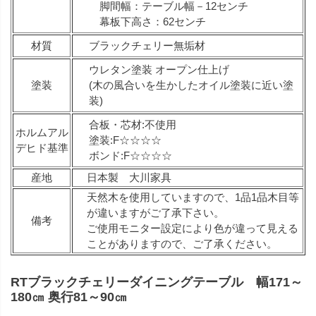
脚間幅：テーブル幅－12センチ
幕板下高さ：62センチ
材質
ブラックチェリー無垢材
ウレタン塗装 オープン仕上げ
塗装
(木の風合いを生かしたオイル塗装に近い塗
装)
合板・芯材:不使用
ホルムアル
塗装:F☆☆☆☆
デヒド基準
ボンド:F☆☆☆☆
産地
日本製 大川家具
天然木を使用していますので、1品1品木目等
が違いますがご了承下さい。
備考
ご使用モニター設定により色が違って見える
ことがありますので、ご了承ください。
RTブラックチェリーダイニングテーブル 幅171～
180㎝ 奥行81～90㎝