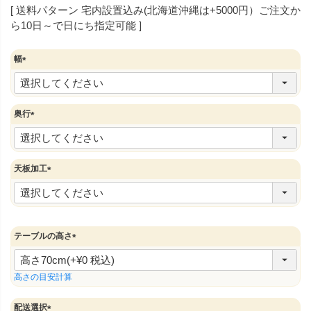
送料パターン
宅内設置込み(北海道沖縄は+5000円）ご注文か
ら10日～で日にち指定可能
幅
(
必
須
)
奥行
(
必
須
)
天板加工
(
必
須
)
テーブルの高さ
(
必
須
高さの目安計算
)
配送選択