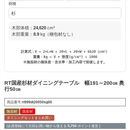
樹種
木部体積：
24,620
cm³
木部重量：
8.9
kg（梱包材なし）
計算式：
V = 2×L×W + 20×L + 20×W + 6620
（cm³）
重量：
kg = V × 密度(g/cm³) ÷ 1000
※無垢材の個体差・含水率・加工内容で前後します。
RT国産杉材ダイニングテーブル 幅191～200㎝ 奥
行50㎝
商品番号
rt999dt20050sg00
無垢材
国産材
ダイニングセットまとめ買い
[会員登録にて次回お買い物から使える
5,750
ポイント進呈 ]