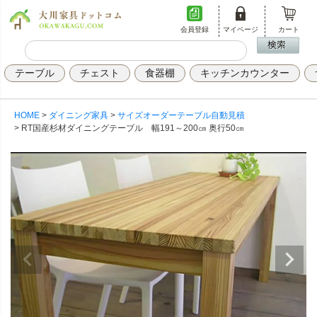
会員登録
マイページ
カート
テーブル
チェスト
食器棚
キッチンカウンター
HOME
ダイニング家具
サイズオーダーテーブル自動見積
RT国産杉材ダイニングテーブル 幅191～200㎝ 奥行50㎝